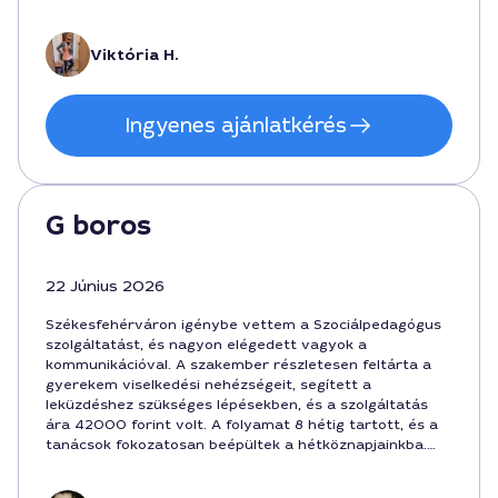
ténylegesen segítettek a napi problémák kezelésében.
Örülünk, hogy ilyen minőségi segítséghez fordultunk.
Viktória H.
Ingyenes ajánlatkérés
G boros
22 Június 2026
Székesfehérváron igénybe vettem a Szociálpedagógus
szolgáltatást, és nagyon elégedett vagyok a
kommunikációval. A szakember részletesen feltárta a
gyerekem viselkedési nehézségeit, segített a
leküzdéshez szükséges lépésekben, és a szolgáltatás
ára 42000 forint volt. A folyamat 8 hétig tartott, és a
tanácsok fokozatosan beépültek a hétköznapjainkba.
Ajánlom Hajnalka szívélyes hozzáállását, aki a városban
elérhető megbízható szociálpedagógus.