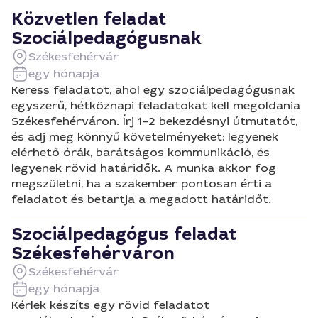
Közvetlen feladat
Szociálpedagógusnak
Székesfehérvár
egy hónapja
Keress feladatot, ahol egy szociálpedagógusnak
egyszerű, hétköznapi feladatokat kell megoldania
Székesfehérváron. Írj 1–2 bekezdésnyi útmutatót,
és adj meg könnyű követelményeket: legyenek
elérhető órák, barátságos kommunikáció, és
legyenek rövid határidők. A munka akkor fog
megszületni, ha a szakember pontosan érti a
feladatot és betartja a megadott határidőt.
Szociálpedagógus feladat
Székesfehérváron
Székesfehérvár
egy hónapja
Kérlek készíts egy rövid feladatot