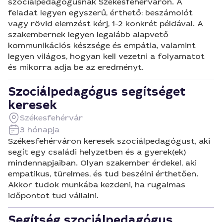
szociálpedagógusnak Székesfehérváron. A
feladat legyen egyszerű, érthető: beszámolót
vagy rövid elemzést kérj, 1-2 konkrét példával. A
szakembernek legyen legalább alapvető
kommunikációs készsége és empátia, valamint
legyen világos, hogyan kell vezetni a folyamatot
és mikorra adja be az eredményt.
Szociálpedagógus segítséget
keresek
Székesfehérvár
3 hónapja
Székesfehérváron keresek szociálpedagógust, aki
segít egy családi helyzetben és a gyerek(ek)
mindennapjaiban. Olyan szakember érdekel, aki
empatikus, türelmes, és tud beszélni érthetően.
Akkor tudok munkába kezdeni, ha rugalmas
időpontot tud vállalni.
Segítség szociálpedagógus