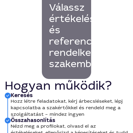
Válassz
értékelésekkel
és
referenciákkal
rendelkező
szakembert!
Hogyan működik?
Keresés
Hozz létre feladatokat, kérj árbecsléseket, lépj
kapcsolatba a szakértőkkel és rendeld meg a
szolgáltatást – mindez ingyen
Összahasonlítás
Nézd meg a profilokat, olvasd el az
értékeléseket, ellenőrizd a képesítéseket és tudd