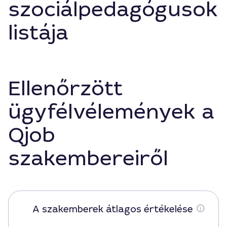
szociálpedagógusok
listája
Ellenőrzött
ügyfélvélemények a
Qjob
szakembereiről
A szakemberek átlagos értékelése