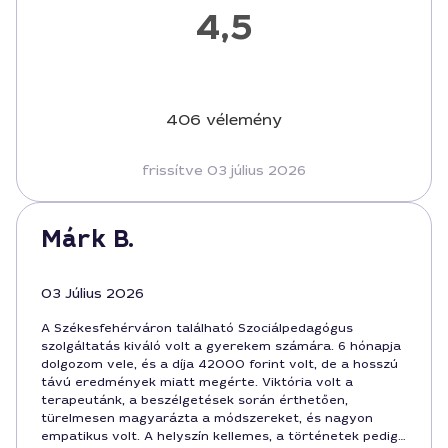
4,5
406 vélemény
frissítve 03 július 2026
Márk B.
03 Július 2026
A Székesfehérváron található Szociálpedagógus
szolgáltatás kiváló volt a gyerekem számára. 6 hónapja
dolgozom vele, és a díja 42000 forint volt, de a hosszú
távú eredmények miatt megérte. Viktória volt a
terapeutánk, a beszélgetések során érthetően,
türelmesen magyarázta a módszereket, és nagyon
empatikus volt. A helyszín kellemes, a történetek pedig