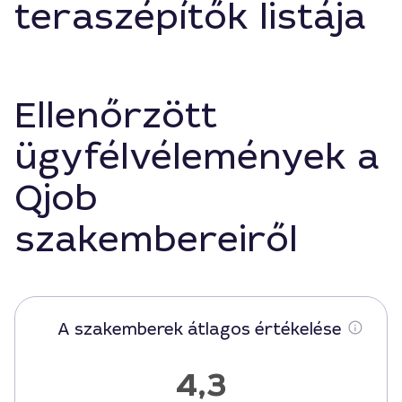
teraszépítők listája
Ellenőrzött
ügyfélvélemények a
Qjob
szakembereiről
A szakemberek átlagos értékelése
4,3