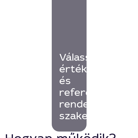
Válassz
értékelésekkel
és
referenciákkal
rendelkező
szakembert!