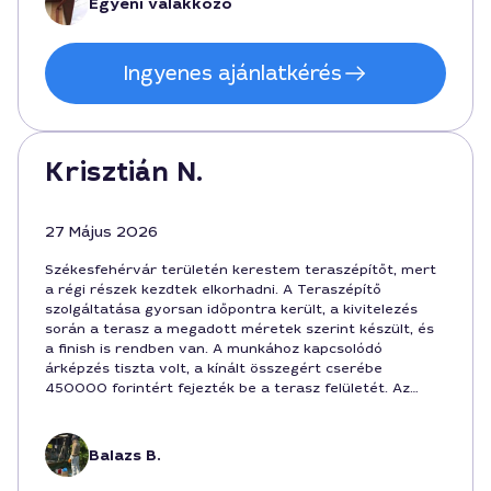
Egyéni valakkozó
tervezés és kedves kommunikáció, ezért ajánlom
Richárdot.
Ingyenes ajánlatkérés
Krisztián N.
27 Május 2026
Székesfehérvár területén kerestem teraszépítőt, mert
a régi részek kezdtek elkorhadni. A Teraszépítő
szolgáltatása gyorsan időpontra került, a kivitelezés
során a terasz a megadott méretek szerint készült, és
a finish is rendben van. A munkához kapcsolódó
árképzés tiszta volt, a kínált összegért cserébe
450000 forintért fejezték be a terasz felületét. Az
elvégzett munka 10 nap alatt megtörtént, Balazs volt a
szakember, aki a munka során részletesen kommunikált.
Balazs B.