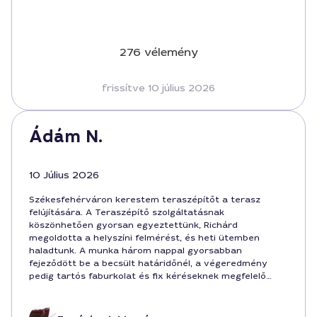
276 vélemény
frissítve 10 július 2026
Ádám N.
10 Július 2026
Székesfehérváron kerestem teraszépítőt a terasz
felújítására. A Teraszépítő szolgáltatásnak
köszönhetően gyorsan egyeztettünk, Richárd
megoldotta a helyszíni felmérést, és heti ütemben
haladtunk. A munka három nappal gyorsabban
fejeződött be a becsült határidőnél, a végeredmény
pedig tartós faburkolat és fix kéréseknek megfelelő
kőburkolat lett. Az ár egyértelmű volt, végül 450 000
forintba került a teljes projekt, beleértve a sejtelmesen
rejtvényes, de megvalósítható részleteket is. Komplex