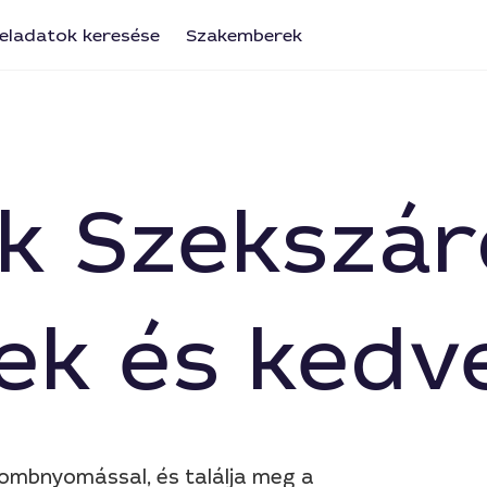
eladatok keresése
Szakemberek
k Szekszár
ek és kedv
gombnyomással, és találja meg a