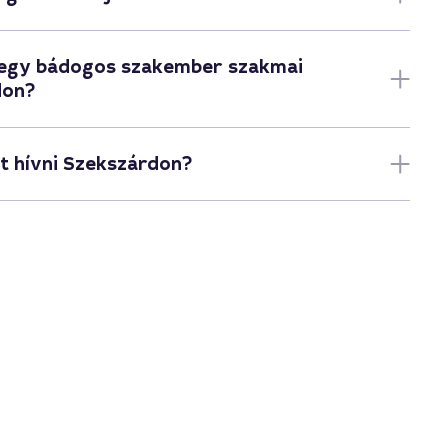
 egy bádogos szakember szakmai
don?
 hívni Szekszárdon?