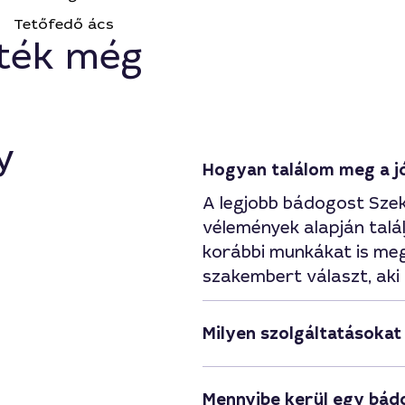
Tetőfedő ács
ték még
y
Hogyan találom meg a j
A legjobb bádogost Szek
vélemények alapján talál
korábbi munkákat is meg
szakembert választ, aki
Milyen szolgáltatásoka
Mennyibe kerül egy bá