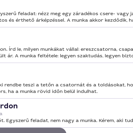
szerű feladat: nézz meg egy záradékos csere- vagy jav
os és érthető árképzéssel. A munka akkor kezdődik, ha
on. Írd le, milyen munkákat vállal: ereszcsatorna, csa
ült ár. A munka feltétele: legyen szaktudás, legyen biz
rendbe teszi a tetőn a csatornát és a toldásokat, hog
rs, ha a munka rövid időn belül indulhat.
árdon
a
t. Egyszerű feladat, nem nagy a munka. Kérem, aki tud