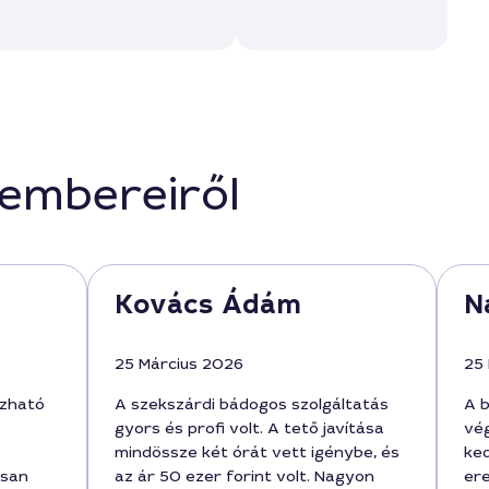
kembereiről
Kovács Ádám
N
25 Március 2026
25
zható
A szekszárdi bádogos szolgáltatás
A 
gyors és profi volt. A tető javítása
vég
mindössze két órát vett igénybe, és
ked
rsan
az ár 50 ezer forint volt. Nagyon
ere