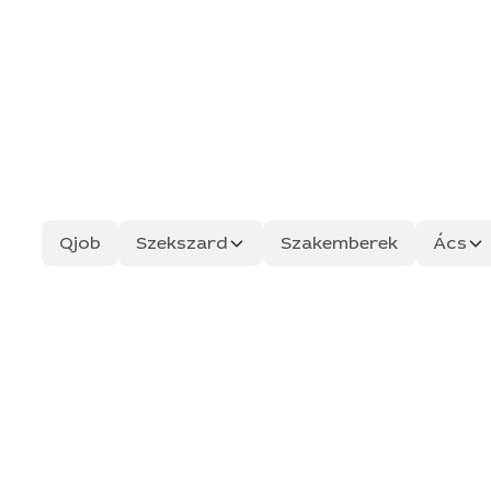
Qjob
Szekszard
Szakemberek
Ács