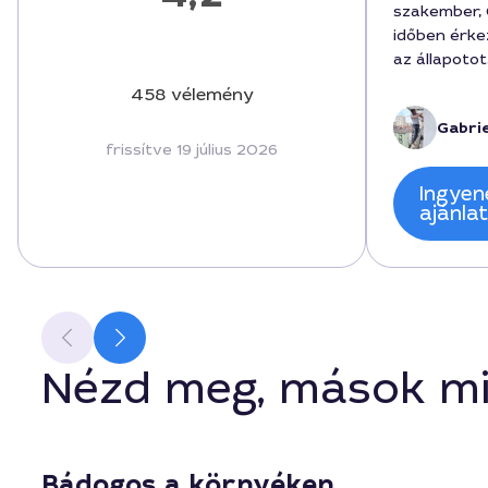
szakember, 
időben érke
az állapotot
adott. A mu
458 vélemény
a végösszeg
Gabrie
pontos költ
frissítve 19 július 2026
a végeredm
esztétikusan
Ingyen
mindenkinek
ajánla
munkát ker
Nézd meg, mások mi
Bádogos a környéken