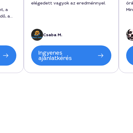
elégedett vagyok az eredménnyel.
órá
t, a
Mi
dő, a
ző
Csaba M.
 a
ket
dmény
Ingyenes
land
ajánlatkérés
n