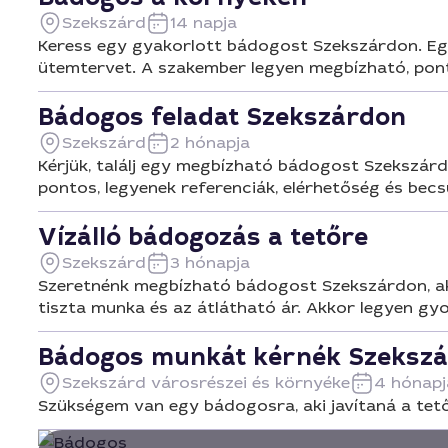
Szekszárd
14 napja
Keress egy gyakorlott bádogost Szekszárdon. Egy
ütemtervet. A szakember legyen megbízható, pont
Bádogos feladat Szekszárdon
Szekszárd
2 hónapja
Kérjük, találj egy megbízható bádogost Szekszárd
pontos, legyenek referenciák, elérhetőség és becs
Vízálló bádogozás a tetőre
Szekszárd
3 hónapja
Szeretnénk megbízható bádogost Szekszárdon, aki 
tiszta munka és az átlátható ár. Akkor legyen gyo
Bádogos munkát kérnék Szeksz
Szekszárd városrészei és környéke
4 hónapj
Szükségem van egy bádogosra, aki javítaná a tető