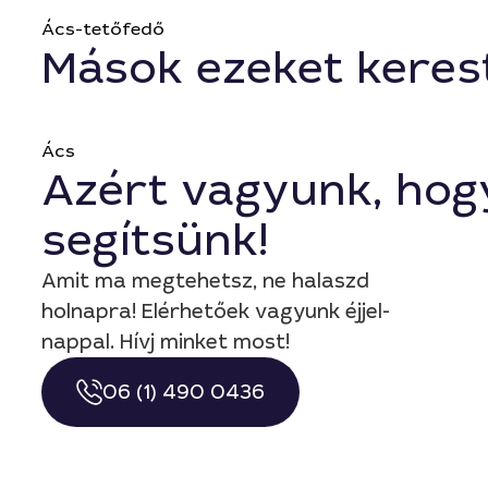
Ács-tetőfedő
Mások ezeket keres
Ács
Azért vagyunk, hog
segítsünk!
Amit ma megtehetsz, ne halaszd
holnapra! Elérhetőek vagyunk éjjel-
nappal. Hívj minket most!
06 (1) 490 0436