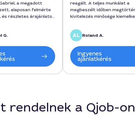
Gabriel, a megadott
reagált. A teljes munkálat a
zett, alaposan felmérte
megbeszélt időben megtörtén
, és részletes árajánlatot
kivitelezés minősége kiemelke
nka 2 napot vett igénybe,
forintban megadott ár kedve
 120000 forint volt,
maradt. 4–5 fős csapatukkal
l G.
Roland A.
ségkeretet tartottunk, és
zökkenőmentesen dolgoztak,
ény szakszerűen,
munka hosszát és a költsége
 készült. Ajánlani tudom
előre egyeztettük, a végere
es
Ingyenes
, aki minőségi bádogos
pedig tartós. Ajánlották a Ro
tkérés
ajánlatkérés
es Szekszárdon.
nevű szakembert, akire a
későbbiekben is számítok.
t rendelnek a Qjob-o