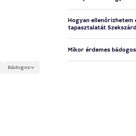
Hogyan ellenőrizhetem
tapasztalatát Szekszár
Mikor érdemes bádogost
Bádogos