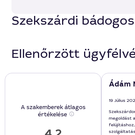
Szekszárdi bádogoso
Ellenőrzött ügyfélv
Ádám 
19 Július 20
A szakemberek átlagos
Szekszárdo
értékelése
megoldást a
felújításhoz
4,2
szolgáltatás