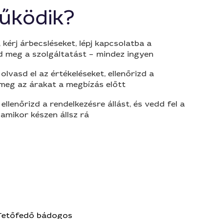
űködik?
 kérj árbecsléseket, lépj kapcsolatba a
d meg a szolgáltatást – mindez ingyen
olvasd el az értékeléseket, ellenőrizd a
 meg az árakat a megbízás előtt
 ellenőrizd a rendelkezésre állást, és vedd fel a
amikor készen állsz rá
Tetőfedő bádogos