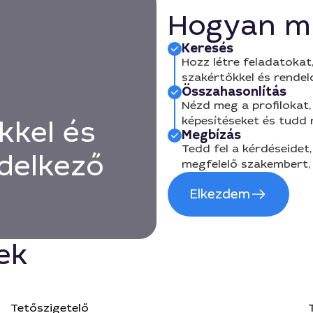
Hogyan m
Keresés
Hozz létre feladatokat,
szakértőkkel és rendel
Összahasonlítás
Nézd meg a profilokat, 
képesítéseket és tudd
kkel és
Megbízás
Tedd fel a kérdéseidet,
delkező
megfelelő szakembert, 
Elkezdem
ek
Tetőszigetelő