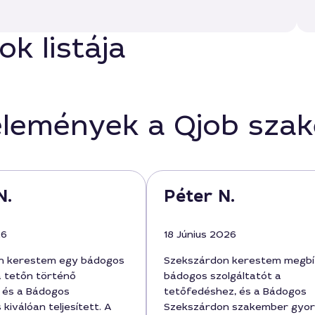
k listája
élemények a Qjob sza
N.
Péter N.
26
18 Június 2026
n kerestem egy bádogos
Szekszárdon kerestem megbí
 tetőn történő
bádogos szolgáltatót a
, és a Bádogos
tetőfedéshez, és a Bádogos
 kiválóan teljesített. A
Szekszárdon szakember gyo