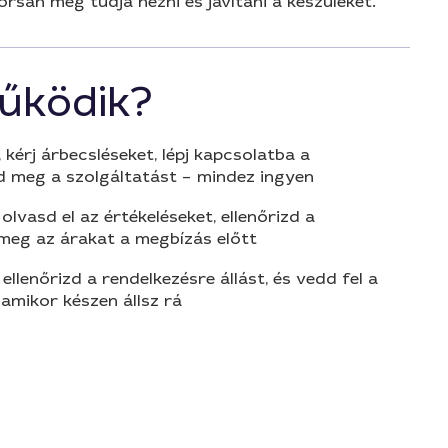
rsan meg tudja nézni és javítani a készüléket.
űködik?
 kérj árbecsléseket, lépj kapcsolatba a
d meg a szolgáltatást – mindez ingyen
olvasd el az értékeléseket, ellenőrizd a
 meg az árakat a megbízás előtt
 ellenőrizd a rendelkezésre állást, és vedd fel a
amikor készen állsz rá