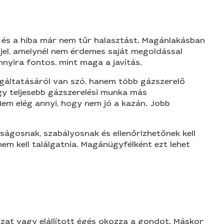
, és a hiba már nem tűr halasztást. Magánlakásban
n jel, amelynél nem érdemes saját megoldással
nnyira fontos, mint maga a javítás.
lgáltatásáról van szó, hanem több gázszerelő
gy teljesebb gázszerelési munka más
 Nem elég annyi, hogy nem jó a kazán. Jobb
ságosnak, szabályosnak és ellenőrizhetőnek kell
nem kell találgatnia. Magánügyfélként ezt lehet
zat vagy elállított égés okozza a gondot. Máskor