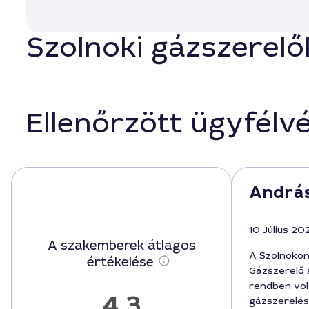
Szolnoki gázszerelők
Ellenőrzött ügyfélv
András
10 Július 20
A szakemberek átlagos
A Szolnokon
értékelése
Gázszerelő 
rendben vol
4,3
gázszerelés