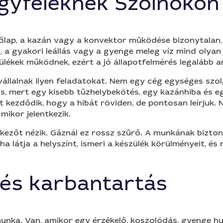
gyfeleknek Szolnokon
őzőlap, a kazán vagy a konvektor működése bizonytalan
ng, a gyakori leállás vagy a gyenge meleg víz mind olya
lékek működnek, ezért a jó állapotfelmérés legalább a
állalnak ilyen feladatokat. Nem egy cég egységes szo
os, mert egy kisebb tűzhelybekötés, egy kazánhiba és e
t kezdődik, hogy a hibát röviden, de pontosan leírjuk.
 mikor jelentkezik.
tkezőt nézik. Gáznál ez rossz szűrő. A munkának bizton
 látja a helyszínt, ismeri a készülék körülményeit, és 
 és karbantartás
unka. Van, amikor egy érzékelő, koszolódás, gyenge hu