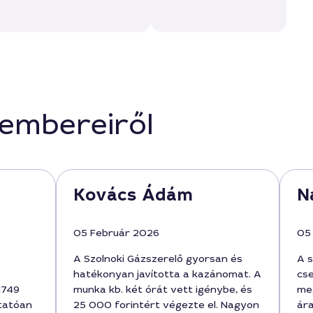
kembereiről
Kovács Ádám
N
05 Február 2026
05
A Szolnoki Gázszerelő gyorsan és
A 
hatékonyan javította a kazánomat. A
cse
1749
munka kb. két órát vett igénybe, és
meg
tatóan
25 000 forintért végezte el. Nagyon
ára