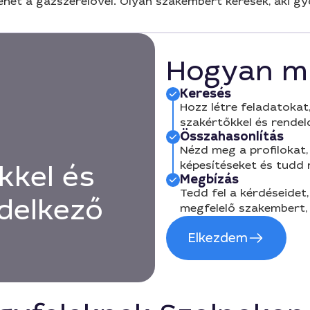
het a gázszerelővel. Olyan szakembert keresek, aki gyo
Hogyan m
Keresés
Hozz létre feladatokat,
szakértőkkel és rendel
Összahasonlítás
Nézd meg a profilokat, 
képesítéseket és tudd
kkel és
Megbízás
Tedd fel a kérdéseidet,
delkező
megfelelő szakembert, 
Elkezdem