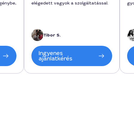
igénybe,
elégedett vagyok a szolgáltatással.
gyo
, és a
bin
Tibor S.
 a
érték
Ingyenes
ajánlatkérés
n