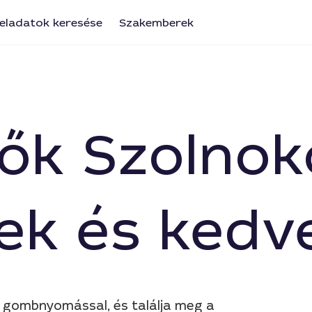
eladatok keresése
Szakemberek
ők Szolnok
ek és kedv
n gombnyomással, és találja meg a