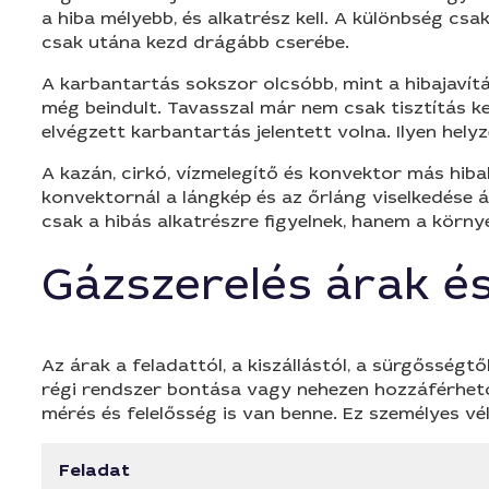
a hiba mélyebb, és alkatrész kell. A különbség csak
csak utána kezd drágább cserébe.
A karbantartás sokszor olcsóbb, mint a hibajavítá
még beindult. Tavasszal már nem csak tisztítás ke
elvégzett karbantartás jelentett volna. Ilyen hely
A kazán, cirkó, vízmelegítő és konvektor más hib
konvektornál a lángkép és az őrláng viselkedése á
csak a hibás alkatrészre figyelnek, hanem a körny
Gázszerelés árak és 
Az árak a feladattól, a kiszállástól, a sürgősség
régi rendszer bontása vagy nehezen hozzáférhető k
mérés és felelősség is van benne. Ez személyes vé
Feladat