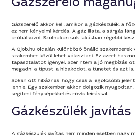
Gázszerelő magánü
Gázszerelő akkor kell, amikor a gázkészülék, a f
ez nem kényelmi kérdés. A gáz illata, a sárgás lá
próbálkozni. Szolnokon sok lakásban régebbi készü
A Qjob.hu oldalán különböző önálló szakemberek v
szakember közül lehet választani. Ez azért haszn
tapasztalatot igényel. Szerintem a jó megbízás ot
megadni a típust, a hibakódot, a tünetet és azt is,
Sokan ott hibáznak, hogy csak a legolcsóbb jelen
lennie. Egy szakember akkor dolgozik nyugodtan, ha
segíteni fényképekkel és rövid leírással.
Gázkészülék javítás
A gázkészülék javítás nem minden esetben nagy m