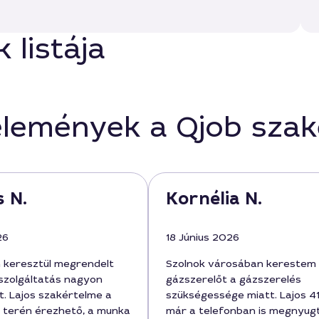
 listája
élemények a Qjob sza
 N.
Kornélia N.
26
18 Június 2026
 keresztül megrendelt
Szolnok városában kerestem
szolgáltatás nagyon
gázszerelőt a gázszerelés
t. Lajos szakértelme a
szükségessége miatt. Lajos 4
 terén érezhető, a munka
már a telefonban is megnyug