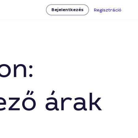
Bejelentkezés
Regisztráció
on:
ező árak