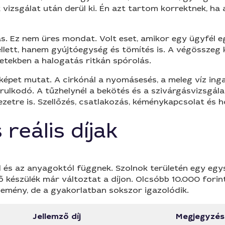
 vizsgálat után derül ki. Én azt tartom korrektnek, ha 
s. Ez nem üres mondat. Volt eset, amikor egy ügyfél e
llett, hanem gyújtóegység és tömítés is. A végösszeg k
zetekben a halogatás ritkán spórolás.
aképet mutat. A cirkónál a nyomásesés, a meleg víz i
rulkodó. A tűzhelynél a bekötés és a szivárgásvizsgál
ezetre is. Szellőzés, csatlakozás, kéménykapcsolat és
reális díjak
től és az anyagoktól függnek. Szolnok területén egy eg
észülék már változtat a díjon. Olcsóbb 10.000 forintná
lemény, de a gyakorlatban sokszor igazolódik.
Jellemző díj
Megjegyzés