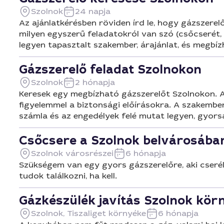
Szolnok
24 napja
Az ajánlatkérésben röviden írd le, hogy gázszerel
milyen egyszerű feladatokról van szó (csőcserét,
legyen tapasztalt szakember, árajánlat, és megb
Gázszerelő feladat Szolnokon
Szolnok
2 hónapja
Keresek egy megbízható gázszerelőt Szolnokon. A 
figyelemmel a biztonsági előírásokra. A szakembe
számla és az engedélyek felé mutat legyen, gyorsa
Csőcsere a Szolnok belvárosába
Szolnok városrészei
6 hónapja
Szükségem van egy gyors gázszerelőre, aki cseré
tudok találkozni, ha kell.
Gázkészülék javítás Szolnok kör
Szolnok, Tiszaliget környéke
6 hónapja