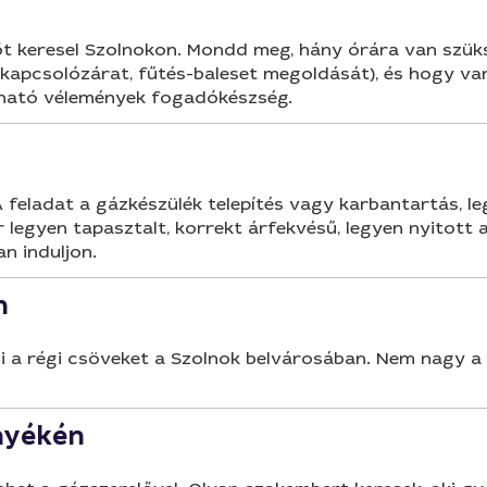
őt keresel Szolnokon. Mondd meg, hány órára van szüks
 kapcsolózárat, fűtés-baleset megoldását), és hogy va
ízható vélemények fogadókészség.
feladat a gázkészülék telepítés vagy karbantartás, l
r legyen tapasztalt, korrekt árfekvésű, legyen nyitott
n induljon.
n
li a régi csöveket a Szolnok belvárosában. Nem nagy a
nyékén