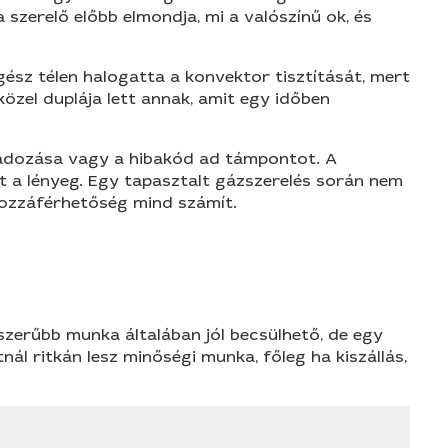
a szerelő előbb elmondja, mi a valószínű ok, és
gész télen halogatta a konvektor tisztítását, mert
özel duplája lett annak, amit egy időben
ngadozása vagy a hibakód ad támpontot. A
at a lényeg. Egy tapasztalt gázszerelés során nem
 hozzáférhetőség mind számít.
yszerűbb munka általában jól becsülhető, de egy
l ritkán lesz minőségi munka, főleg ha kiszállás,