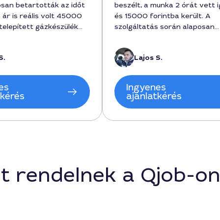
san betartották az időt
beszélt, a munka 2 órát vett 
 ár is reális volt 45000
és 15000 forintba került. A
 telepített gázkészülék
szolgáltatás során alaposan
 működik. A
ellenőrizte a csőkapcsolatokat
ó tiszta volt, gyakran
végén adott tanácsokat a ka
S.
Lajos S.
issza, hogy minden
kivitelezéséhez. Megnyugtató
yen. Jövőben is ezt a
szakértelem és a korrekt ár-
t választom a városban,
arány.
es
Ingyenes
dik.
tkérés
ajánlatkérés
t rendelnek a Qjob-o