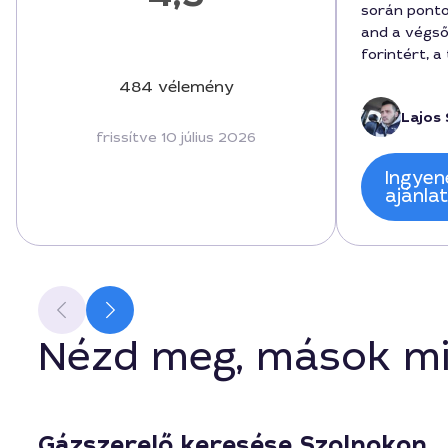
során ponto
and a végső
forintért, a
megfelelően
484 vélemény
kommunikáci
Lajos 
kérdezett v
frissítve 10 július 2026
rendben leg
szolgáltató
Ingyen
ha gond adó
ajánla
Nézd meg, mások mi
Gázszerelő keresése Szolnokon