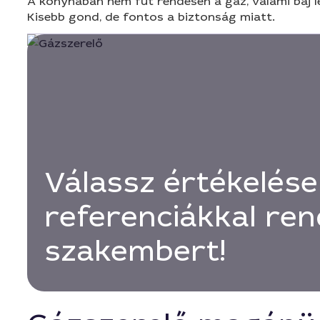
A konyhában nem fűt rendesen a gáz, valami baj le
Kisebb gond, de fontos a biztonság miatt.
Válassz értékelése
referenciákkal ren
szakembert!