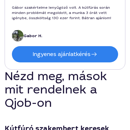
Gábor szakértelme lenyűgöző volt. A kútfúrás során
minden problémát megoldott, a munka 3 órát vett
igénybe, összköltség 130 ezer forint. Bátran ajánlom!
Gabor H.
Ingyenes ajánlatkérés
Nézd meg, mások
mit rendelnek a
Qjob-on
Kútfúró szakembert keresek