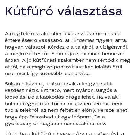
Kútfúró választása
A megfelelő szakember kiválasztása nem csak
értékelések olvasásából áll. Érdemes figyelni arra,
hogyan válaszol. Kérdez e a talajról, a vízigényről,
a megközelítésről. Elmondja e, mi nincs benne az
árban. A jó kútfúrási szakember nem sértődik meg
attól, ha a megbízó pontosítást kér. Inkább örül
neki, mert így kevesebb lesz a vita.
Sokan hibáznak, amikor csak a leggyorsabb
kezdést nézik. Érthető, mert nyáron sürgős a
locsolás. De a kapkodás drága lehet. Ha valaki
holnap reggel már fúrna, miközben semmit nem
tud a telekről, az nem feltétlen előny. Persze lehet,
hogy épp felszabadult egy időpont. De a
gyorsaság önmagában nem szakmai érv.
Jó jel, ha a kútfúró elmagyarázza a csövezést, a