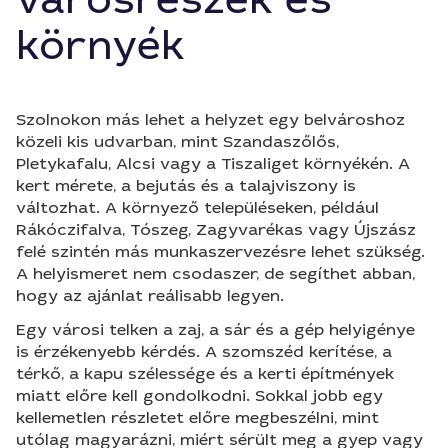
városrészek és
környék
Szolnokon más lehet a helyzet egy belvároshoz
közeli kis udvarban, mint Szandaszőlős,
Pletykafalu, Alcsi vagy a Tiszaliget környékén. A
kert mérete, a bejutás és a talajviszony is
változhat. A környező településeken, például
Rákóczifalva, Tószeg, Zagyvarékas vagy Újszász
felé szintén más munkaszervezésre lehet szükség.
A helyismeret nem csodaszer, de segíthet abban,
hogy az ajánlat reálisabb legyen.
Egy városi telken a zaj, a sár és a gép helyigénye
is érzékenyebb kérdés. A szomszéd kerítése, a
térkő, a kapu szélessége és a kerti építmények
miatt előre kell gondolkodni. Sokkal jobb egy
kellemetlen részletet előre megbeszélni, mint
utólag magyarázni, miért sérült meg a gyep vagy