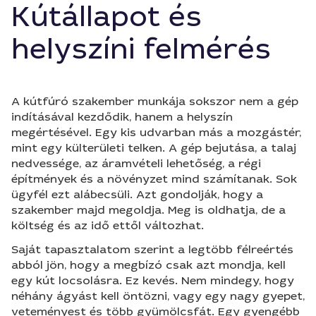
Kútállapot és
helyszíni felmérés
A kútfúró szakember munkája sokszor nem a gép
indításával kezdődik, hanem a helyszín
megértésével. Egy kis udvarban más a mozgástér,
mint egy külterületi telken. A gép bejutása, a talaj
nedvessége, az áramvételi lehetőség, a régi
építmények és a növényzet mind számítanak. Sok
ügyfél ezt alábecsüli. Azt gondolják, hogy a
szakember majd megoldja. Meg is oldhatja, de a
költség és az idő ettől változhat.
Saját tapasztalatom szerint a legtöbb félreértés
abból jön, hogy a megbízó csak azt mondja, kell
egy kút locsolásra. Ez kevés. Nem mindegy, hogy
néhány ágyást kell öntözni, vagy egy nagy gyepet,
veteményest és több gyümölcsfát. Egy gyengébb