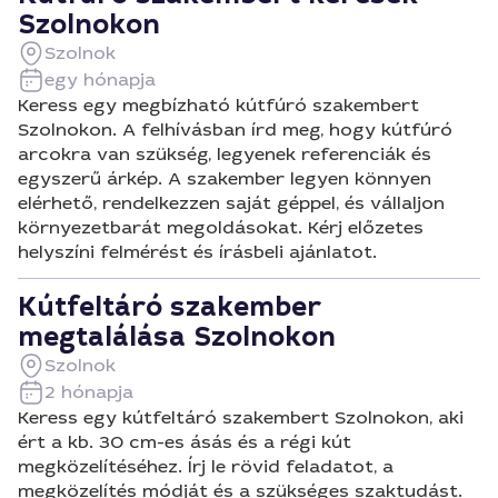
Szolnokon
Szolnok
egy hónapja
Keress egy megbízható kútfúró szakembert
Szolnokon. A felhívásban írd meg, hogy kútfúró
arcokra van szükség, legyenek referenciák és
egyszerű árkép. A szakember legyen könnyen
elérhető, rendelkezzen saját géppel, és vállaljon
környezetbarát megoldásokat. Kérj előzetes
helyszíni felmérést és írásbeli ajánlatot.
Kútfeltáró szakember
megtalálása Szolnokon
Szolnok
2 hónapja
Keress egy kútfeltáró szakembert Szolnokon, aki
ért a kb. 30 cm-es ásás és a régi kút
megközelítéséhez. Írj le rövid feladatot, a
megközelítés módját és a szükséges szaktudást.