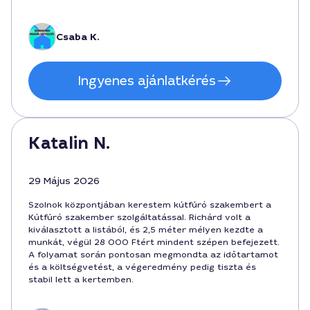
megbízható kivitelezőt keres Szolnokon.
Csaba K.
Ingyenes ajánlatkérés
Katalin N.
29 Május 2026
Szolnok központjában kerestem kútfúró szakembert a
Kútfúró szakember szolgáltatással. Richárd volt a
kiválasztott a listából, és 2,5 méter mélyen kezdte a
munkát, végül 28 000 Ftért mindent szépen befejezett.
A folyamat során pontosan megmondta az időtartamot
és a költségvetést, a végeredmény pedig tiszta és
stabil lett a kertemben.