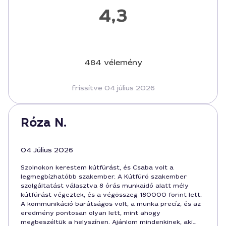
4,3
484 vélemény
frissítve 04 július 2026
Róza N.
04 Július 2026
Szolnokon kerestem kútfúrást, és Csaba volt a
legmegbízhatóbb szakember. A Kútfúró szakember
szolgáltatást választva 8 órás munkaidő alatt mély
kútfúrást végeztek, és a végösszeg 180000 forint lett.
A kommunikáció barátságos volt, a munka precíz, és az
eredmény pontosan olyan lett, mint ahogy
megbeszéltük a helyszínen. Ajánlom mindenkinek, aki