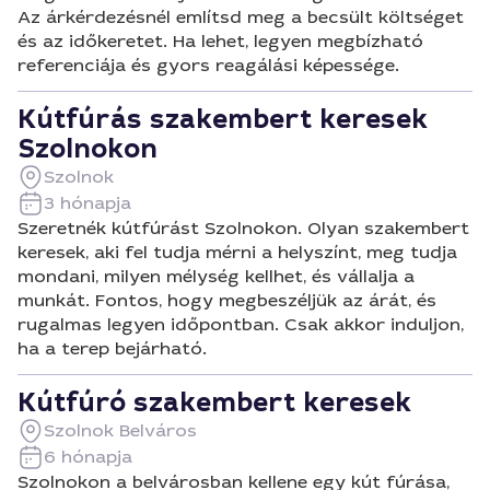
Az árkérdezésnél említsd meg a becsült költséget
és az időkeretet. Ha lehet, legyen megbízható
referenciája és gyors reagálási képessége.
Kútfúrás szakembert keresek
Szolnokon
Szolnok
3 hónapja
Szeretnék kútfúrást Szolnokon. Olyan szakembert
keresek, aki fel tudja mérni a helyszínt, meg tudja
mondani, milyen mélység kellhet, és vállalja a
munkát. Fontos, hogy megbeszéljük az árát, és
rugalmas legyen időpontban. Csak akkor induljon,
ha a terep bejárható.
Kútfúró szakembert keresek
Szolnok Belváros
6 hónapja
Szolnokon a belvárosban kellene egy kút fúrása,