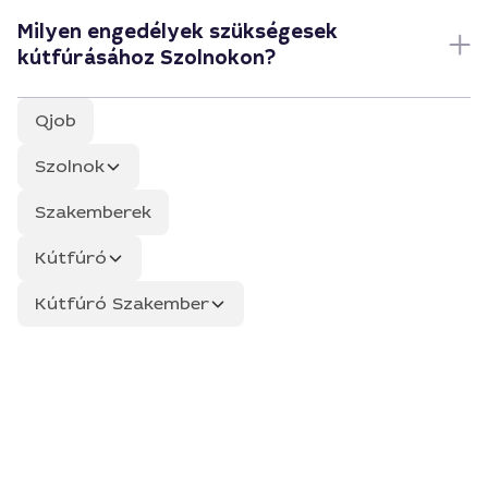
Milyen engedélyek szükségesek
kútfúrásához Szolnokon?
Qjob
Szolnok
Szakemberek
Kútfúró
Kútfúró Szakember