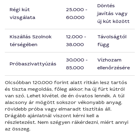
Döntés
Régi kút
25.000 -
javítás vagy
vizsgálata
60.000
új kút között
Kiszállás Szolnok
12.000 -
Távolságtól
térségében
38.000
függ
30.000 -
Vízhozam
Próbaszivattyúzás
85.000
ellenőrzésére
Olcsóbban 120.000 forint alatt ritkán lesz tartós
és tiszta megoldás, főleg akkor, ha új fúrt kútról
van szó. Lehet kivétel, de én óvatos lennék. A túl
alacsony ár mögött sokszor vékonyabb anyag,
rövidebb próba vagy elmaradt tisztítás áll.
Drágább ajánlatnál viszont kérni kell a
részletezést. Nem szégyen rákérdezni, miért annyi
az összeg.