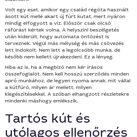
Volt egy eset, amikor egy család régóta használt
ásott kút mellé akart új fúrt kutat, mert nyáron
mindig elfogyott a víz. Először csak olcsó
ráfúrást kértek volna. A helyszíni beszélgetés
után kiderült, hogy automata öntözést is
terveznek. Végül más mélység és más csövezés
lett indokolt. Nem lett a legolcsóbb munka, de
később nem kellett újrakezdeni. Ez a lényeg.
Hiba az is, ha a megbízó nem kér írásos
összefoglalót. Nem kell hosszú szerződés minden
apró munkához, de legyen nyoma annak, mit vállal
a kútfúró, milyen ár mellett, milyen
kiegészítésekkel. A szóban elhangzott részletekre
mindenki máshogy emlékszik.
Tartós kút és
utólagos ellenőrzés