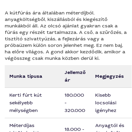
A kútfúrás ára általában méterdíjból,
anyagköltségből, kiszállásból és kiegészítő
munkákból áll. Az olcsó ajánlat gyakran csak a
fúrás egy részét tartalmazza. A cső, a szűrőzés, a
tisztító szivattyúzás, a fejlezárás vagy a
próbaüzem külön soron jelenhet meg. Ez nem baj,
ha előre világos. A gond akkor kezdődik, amikor a
végösszeg csak munka közben derül ki.
Jellemző
Munka típusa
Megjegyzés
ár
Kerti fúrt kút
180.000
Kisebb
sekélyebb
-
locsolási
mélységben
320.000
igényhez
Méterdíjas
Anyagtól és
18.000 -