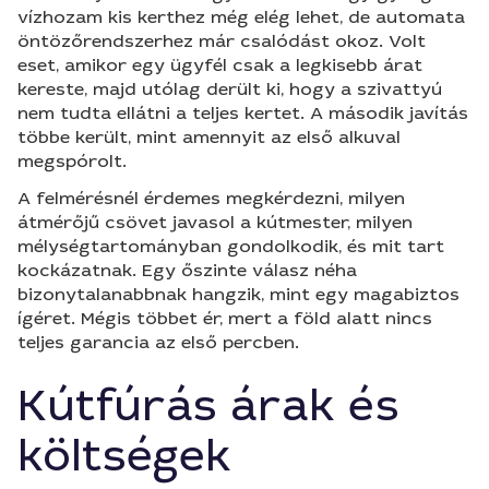
vízhozam kis kerthez még elég lehet, de automata
öntözőrendszerhez már csalódást okoz. Volt
eset, amikor egy ügyfél csak a legkisebb árat
kereste, majd utólag derült ki, hogy a szivattyú
nem tudta ellátni a teljes kertet. A második javítás
többe került, mint amennyit az első alkuval
megspórolt.
A felmérésnél érdemes megkérdezni, milyen
átmérőjű csövet javasol a kútmester, milyen
mélységtartományban gondolkodik, és mit tart
kockázatnak. Egy őszinte válasz néha
bizonytalanabbnak hangzik, mint egy magabiztos
ígéret. Mégis többet ér, mert a föld alatt nincs
teljes garancia az első percben.
Kútfúrás árak és
költségek