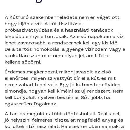
A Kútfúró szakember feladata nem ér véget ott,
hogy kijön a víz. A kút tisztítása,
próbaszivattyúzása és a használati tanácsok
legalább ennyire fontosak. Az első napokban a víz
lehet zavarosabb, a rendszernek kell egy kis idő.
De a tartós homokolás, a gyenge vízhozam vagy a
szokatlan szag már nem olyan jel, amit félre
kellene söpörni.
Érdemes megkérdezni, mikor javasolt az első
ellenőrzés, milyen szivattyút bír el a kút, és mit
nem szabad tenni vele. Egy jó kútmester röviden
elmondja, hogyan kell kímélni az új rendszert. Nem
kell bonyolult nyelven beszélnie. Sőt, jobb, ha
egyszerűen fogalmaz.
A tartós megoldás több döntésből áll. Reális cél,
jó helyszíni felmérés, tiszta ár, megfelelő anyag és
körültekintő használat. Ha ezek rendben vannak, a