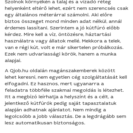
Szolnok környékén a talaj és a vízadó réteg
helyenként eltérő lehet, ezért nem szerencsés csak
egy általános méterárral számolni. Aki előre
biztos összeget mond minden adat nélkül, annál
érdemes lassítani. Szerintem a jó kútfúró előbb
kérdez. Mire kell a víz, öntözésre, háztartási
használatra vagy állatok mellé. Mekkora a telek,
van e régi kút, volt e már sikertelen próbálkozás.
Ezek nem udvariassági körök, hanem a munka
alapjai.
A Qjob.hu oldalán magánszakemberek között
lehet keresni, nem egyetlen cég szolgáltatását kell
elfogadni. Ez hasznos, mert ugyanarra a
feladatra többféle szakmai megoldás is létezhet.
Itt a megbízó leírhatja a helyszínt és a célt, a
jelentkező kútfúrók pedig saját tapasztalatuk
alapján adhatnak ajánlatot. Nem mindig a
legolcsóbb a jobb választás. De a legdrágább sem
lesz automatikusan biztonságos.