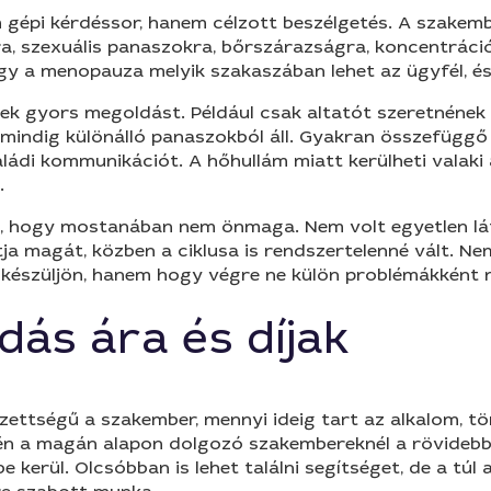
 gépi kérdéssor, hanem célzott beszélgetés. A szakem
ra, szexuális panaszokra, bőrszárazságra, koncentráci
gy a menopauza melyik szakaszában lehet az ügyfél, és
ek gyors megoldást. Például csak altatót szeretnének 
indig különálló panaszokból áll. Gyakran összefüggő f
ládi kommunikációt. A hőhullám miatt kerülheti vala
.
t, hogy mostanában nem önmaga. Nem volt egyetlen lát
tja magát, közben a ciklusa is rendszertelenné vált. N
 készüljön, hanem hogy végre ne külön problémákként né
ás ára és díjak
ettségű a szakember, mennyi ideig tart az alkalom, tör
én a magán alapon dolgozó szakembereknél a rövidebb 
e kerül. Olcsóbban is lehet találni segítséget, de a túl 