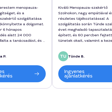
kerestem menopauza-
Kiváló Menopauza-szakértő
gítséget, és a
Szolnokon, nagy empátiával é
szakértő szolgáltatása
részletes tájékoztatással. A
könnyítette a dolgomat.
szolgáltatás során Tünde sza
r 6 hónapos
évet meghaladó tapasztalat
dés alatt 24 000
épített, és 60 percben fejtett
llalta a tanácsadást, és a
tünetek okait, valamint a kez
ek során tisztán érthető,
költségét forintban, ami 420
ránymutatásokat kaptam.
volt. A hozzájárulásért megér
a P.
Tünde B.
ó, hogy személyre
ár, mert világos tervet kapta
oldásokat kínálnak a
városban található
lálható szakértői
legbiztonságosabb megoldás
es
Ingyenes
Hálás vagyok a
kaptam.
tkérés
ajánlatkérés
ért és a kedvességért.