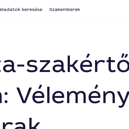
eladatok keresése
Szakemberek
a-szakért
: Vélemény
árak