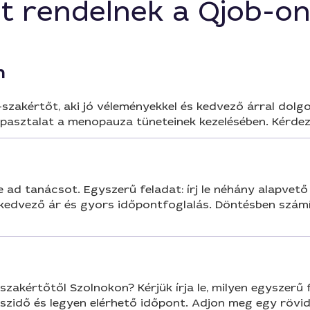
t rendelnek a Qjob-o
n
szakértőt, aki jó véleményekkel és kedvező árral dolgo
pasztalat a menopauza tüneteinek kezelésében. Kérdezd
 ad tanácsot. Egyszerű feladat: írj le néhány alapvető 
 kedvező ár és gyors időpontfoglalás. Döntésben szám
akértőtől Szolnokon? Kérjük írja le, milyen egyszerű 
szidő és legyen elérhető időpont. Adjon meg egy rövid