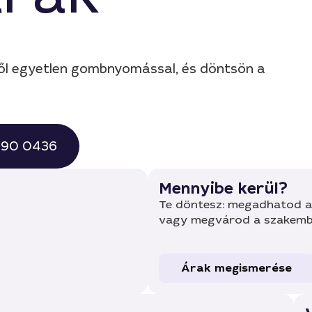
ől egyetlen gombnyomással, és döntsön a
 490 0436
Mennyibe kerül?
Te döntesz: megadhatod a 
vagy megvárod a szakembe
Árak megismerése