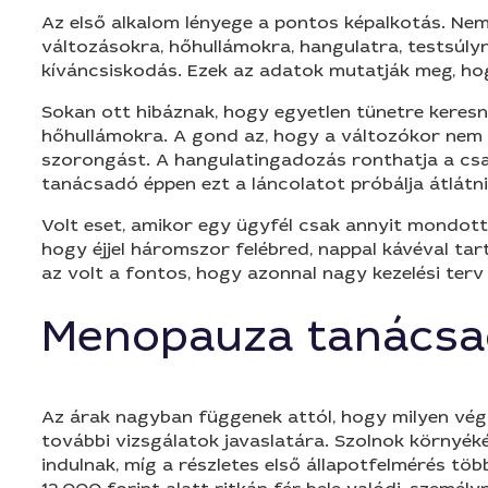
Az első alkalom lényege a pontos képalkotás. Nem
változásokra, hőhullámokra, hangulatra, testsúly
kíváncsiskodás. Ezek az adatok mutatják meg, ho
Sokan ott hibáznak, hogy egyetlen tünetre keresn
hőhullámokra. A gond az, hogy a változókor nem m
szorongást. A hangulatingadozás ronthatja a csa
tanácsadó éppen ezt a láncolatot próbálja átlátni
Volt eset, amikor egy ügyfél csak annyit mondot
hogy éjjel háromszor felébred, nappal kávéval tar
az volt a fontos, hogy azonnal nagy kezelési terv
Menopauza tanácsad
Az árak nagyban függenek attól, hogy milyen végz
további vizsgálatok javaslatára. Szolnok környék
indulnak, míg a részletes első állapotfelmérés több