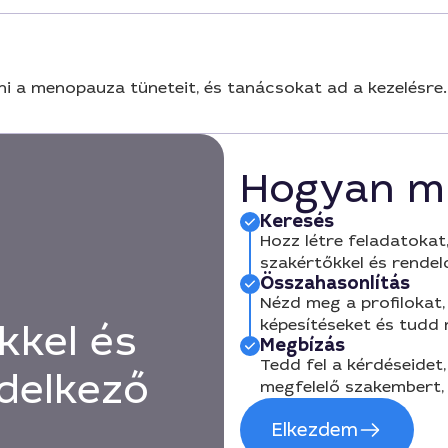
i a menopauza tüneteit, és tanácsokat ad a kezelésre.
Hogyan m
Keresés
Hozz létre feladatokat,
szakértőkkel és rendel
Összahasonlítás
Nézd meg a profilokat, 
képesítéseket és tudd
kkel és
Megbízás
Tedd fel a kérdéseidet,
delkező
megfelelő szakembert, 
Elkezdem