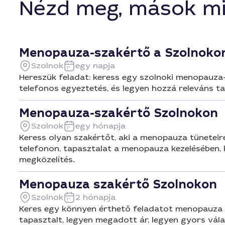
Nézd meg, mások mi
Menopauza-szakértő a Szolnoko
Szolnok
egy napja
Hereszük feladat: keress egy szolnoki menopauza-
telefonos egyeztetés, és legyen hozzá releváns ta
Menopauza-szakértő Szolnokon
Szolnok
egy hónapja
Keress olyan szakértőt, aki a menopauza tüneteire
telefonon, tapasztalat a menopauza kezelésében,
megközelítés.
Menopauza szakértő Szolnokon
Szolnok
2 hónapja
Keres egy könnyen érthető feladatot menopauza sz
tapasztalt, legyen megadott ár, legyen gyors vála