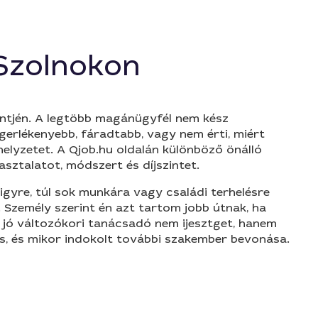
Szolnokon
zintjén. A legtöbb magánügyfél nem kész
gerlékenyebb, fáradtabb, vagy nem érti, miért
elyzetet. A Qjob.hu oldalán különböző önálló
asztalatot, módszert és díjszintet.
igyre, túl sok munkára vagy családi terhelésre
. Személy szerint én azt tartom jobb útnak, ha
y jó változókori tanácsadó nem ijesztget, hanem
tás, és mikor indokolt további szakember bevonása.