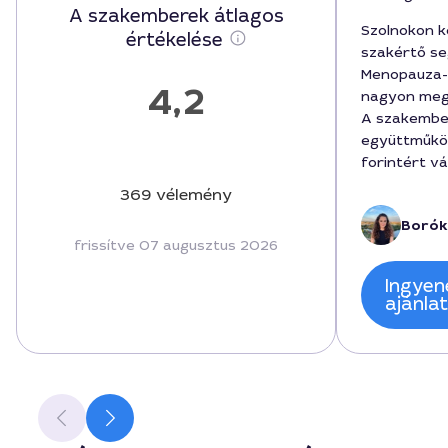
A szakemberek átlagos
Szolnokon 
értékelése
szakértő se
Menopauza-
4,2
nagyon meg
A szakembe
együttműkö
forintért vá
beszélgetés
369 vélemény
praktikus i
Borók
Megnyugtat
frissítve 07 augusztus 2026
szabott meg
városban ta
Ingyen
csapatból. 
ajánla
szakértelem