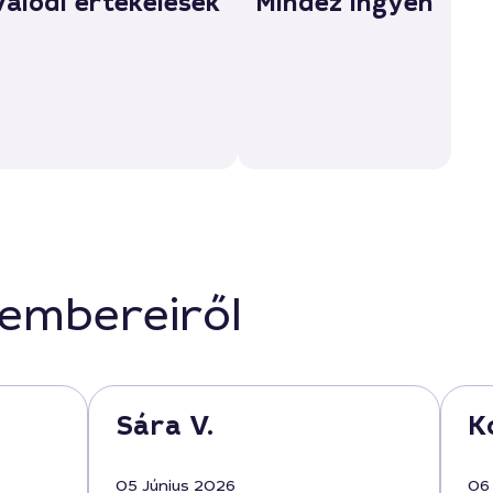
Valódi értékelések
Mindez ingyen
kembereiről
Sára V.
K
05 Június 2026
06