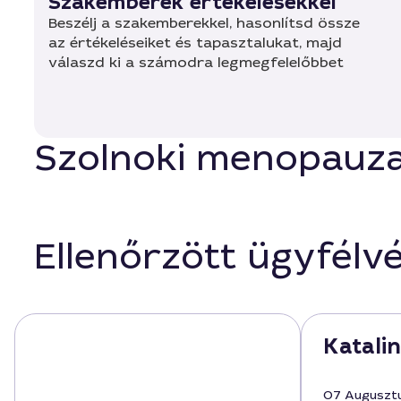
Szakemberek értékelésekkel
Beszélj a szakemberekkel, hasonlítsd össze
az értékeléseiket és tapasztalukat, majd
válaszd ki a számodra legmegfelelőbbet
Szolnoki menopauza-
Ellenőrzött ügyfélv
Katalin
07 Auguszt