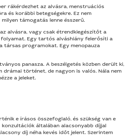
ber rákérdezhet az alvásra, menstruációs
óra és korábbi betegségekre. Ez nem
 milyen támogatás lenne ésszerű.
az alvásra, vagy csak étrendkiegészítőt a
olyamat. Egy tartós alváshiány felerősíti a
ki a társas programokat. Egy menopauza
ványos panasza. A beszélgetés közben derült ki,
em drámai történet, de nagyon is valós. Nála nem
zze a jeleket.
ténik e írásos összefoglaló, és szükség van e
konzultációk általában alacsonyabb díjjal
alacsony díj néha kevés időt jelent. Szerintem