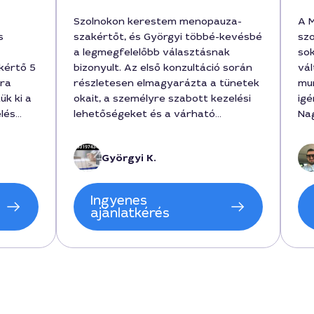
Szolnokon kerestem menopauza-
A 
s
szakértőt, és Györgyi többé-kevésbé
sz
a legmegfelelőbb választásnak
so
kértő 5
bizonyult. Az első konzultáció során
vál
ára
részletesen elmagyarázta a tünetek
mun
ük ki a
okait, a személyre szabott kezelési
igé
elés
lehetőségeket és a várható
Na
00 Ft
hatásokat. 6 hónapnyi munka ára
er
te az
150000 forint volt, a kezelés 12 heti
Györgyi K.
m és a
ütemezéssel zajlott. Az ütemterv és
a költségek tisztán előre lettek adva,
okat
ami nagyon megnyugtató volt.
Ingyenes
ajánlatkérés