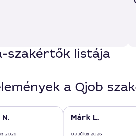
szakértők listája
élemények a Qjob sza
 N.
Márk L.
us 2026
03 Július 2026