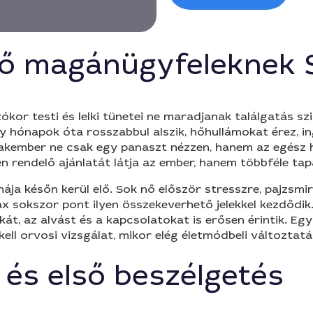
ő magánügyfeleknek 
kor testi és lelki tünetei ne maradjanak találgatás s
y hónapok óta rosszabbul alszik, hőhullámokat érez, in
zakember ne csak egy panaszt nézzen, hanem az egész h
n rendelő ajánlatát látja az ember, hanem többféle tap
a későn kerül elő. Sok nő először stresszre, pajzsmir
x sokszor pont ilyen összekeverhető jelekkel kezdődik
át, az alvást és a kapcsolatokat is erősen érintik. Eg
 kell orvosi vizsgálat, mikor elég életmódbeli változta
 és első beszélgetés