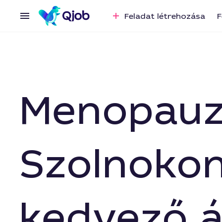
Feladat létrehozása
F
Menopauz
Szolnokon
kedvező 