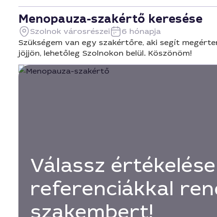
Menopauza-szakértő keresése
Szolnok városrészei
6 hónapja
Szükségem van egy szakértőre, aki segít megérten
jöjjön, lehetőleg Szolnokon belül. Köszönöm!
Válassz értékelése
referenciákkal ren
szakembert!