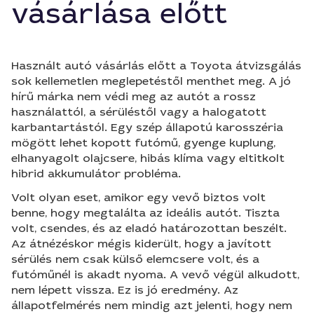
vásárlása előtt
Használt autó vásárlás előtt a Toyota átvizsgálás
sok kellemetlen meglepetéstől menthet meg. A jó
hírű márka nem védi meg az autót a rossz
használattól, a sérüléstől vagy a halogatott
karbantartástól. Egy szép állapotú karosszéria
mögött lehet kopott futómű, gyenge kuplung,
elhanyagolt olajcsere, hibás klíma vagy eltitkolt
hibrid akkumulátor probléma.
Volt olyan eset, amikor egy vevő biztos volt
benne, hogy megtalálta az ideális autót. Tiszta
volt, csendes, és az eladó határozottan beszélt.
Az átnézéskor mégis kiderült, hogy a javított
sérülés nem csak külső elemcsere volt, és a
futóműnél is akadt nyoma. A vevő végül alkudott,
nem lépett vissza. Ez is jó eredmény. Az
állapotfelmérés nem mindig azt jelenti, hogy nem