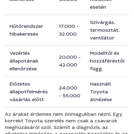
esetén
Szivárgás,
Hűtőrendszer
17.000 -
termosztát,
hibakeresés
32.000
ventilátor
Vezérlés
Modelltől és
20.000 -
állapotának
hozzáféréstől
42.000
ellenőrzése
függ
Előzetes
Használt
24.000
állapotfelmérés
Toyota
- 55.000
vásárlás előtt
átnézése
Az árakat érdemes nem önmagukban nézni. Egy
korrekt Toyota szerelés nem csak a csavarok
meghúzásáról szól. Számít a diagnózis, az
alkatrész minősége, a garanciális hozzáállás és az,