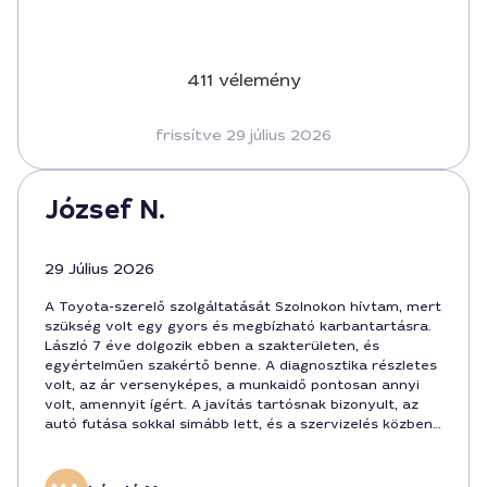
411 vélemény
frissítve 29 július 2026
József N.
29 Július 2026
A Toyota-szerelő szolgáltatását Szolnokon hívtam, mert
szükség volt egy gyors és megbízható karbantartásra.
László 7 éve dolgozik ebben a szakterületen, és
egyértelműen szakértő benne. A diagnosztika részletes
volt, az ár versenyképes, a munkaidő pontosan annyi
volt, amennyit ígért. A javítás tartósnak bizonyult, az
autó futása sokkal simább lett, és a szervizelés közben
sem éreztem megbecstelen الط. Szolnok városban ez
ilyen átfogó ellátás ritka, köszönöm a törődést és a
korrekt hozzáállást. Fizetés 120000 forintban történt, a