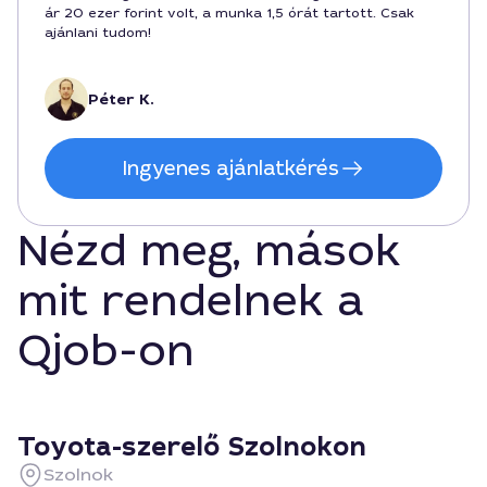
ár 20 ezer forint volt, a munka 1,5 órát tartott. Csak
ajánlani tudom!
Péter K.
Ingyenes ajánlatkérés
Nézd meg, mások
mit rendelnek a
Qjob-on
Toyota-szerelő Szolnokon
Szolnok