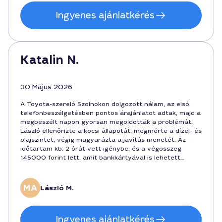
Ingyenes ajánlatkérés
Katalin N.
30 Május 2026
A Toyota-szerelő Szolnokon dolgozott nálam, az első
telefonbeszélgetésben pontos árajánlatot adtak, majd a
megbeszélt napon gyorsan megoldották a problémát.
László ellenőrizte a kocsi állapotát, megmérte a dízel- és
olajszintet, végig magyarázta a javítás menetét. Az
időtartam kb. 2 órát vett igénybe, és a végösszeg
145000 forint lett, amit bankkártyával is lehetett
rendezni. Azóta is tökéletesen fut a Toyota, köszönöm a
precíz munkát Szolnokon.
László M.
Ingyenes ajánlatkérés