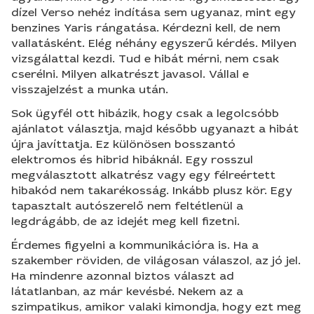
dízel Verso nehéz indítása sem ugyanaz, mint egy
benzines Yaris rángatása. Kérdezni kell, de nem
vallatásként. Elég néhány egyszerű kérdés. Milyen
vizsgálattal kezdi. Tud e hibát mérni, nem csak
cserélni. Milyen alkatrészt javasol. Vállal e
visszajelzést a munka után.
Sok ügyfél ott hibázik, hogy csak a legolcsóbb
ajánlatot választja, majd később ugyanazt a hibát
újra javíttatja. Ez különösen bosszantó
elektromos és hibrid hibáknál. Egy rosszul
megválasztott alkatrész vagy egy félreértett
hibakód nem takarékosság. Inkább plusz kör. Egy
tapasztalt autószerelő nem feltétlenül a
legdrágább, de az idejét meg kell fizetni.
Érdemes figyelni a kommunikációra is. Ha a
szakember röviden, de világosan válaszol, az jó jel.
Ha mindenre azonnal biztos választ ad
látatlanban, az már kevésbé. Nekem az a
szimpatikus, amikor valaki kimondja, hogy ezt meg