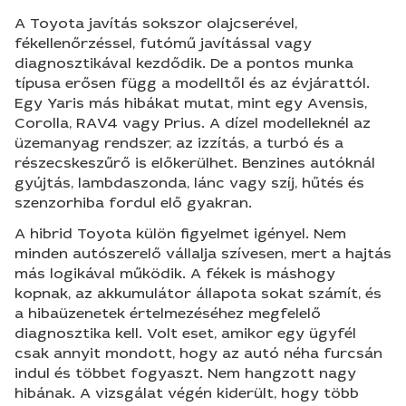
A Toyota javítás sokszor olajcserével,
fékellenőrzéssel, futómű javítással vagy
diagnosztikával kezdődik. De a pontos munka
típusa erősen függ a modelltől és az évjárattól.
Egy Yaris más hibákat mutat, mint egy Avensis,
Corolla, RAV4 vagy Prius. A dízel modelleknél az
üzemanyag rendszer, az izzítás, a turbó és a
részecskeszűrő is előkerülhet. Benzines autóknál
gyújtás, lambdaszonda, lánc vagy szíj, hűtés és
szenzorhiba fordul elő gyakran.
A hibrid Toyota külön figyelmet igényel. Nem
minden autószerelő vállalja szívesen, mert a hajtás
más logikával működik. A fékek is máshogy
kopnak, az akkumulátor állapota sokat számít, és
a hibaüzenetek értelmezéséhez megfelelő
diagnosztika kell. Volt eset, amikor egy ügyfél
csak annyit mondott, hogy az autó néha furcsán
indul és többet fogyaszt. Nem hangzott nagy
hibának. A vizsgálat végén kiderült, hogy több