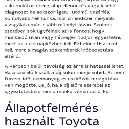
akkumulátor csere, alap ellenőrzés vagy kisebb
diagnosztika sokszor igen. Futómű, vezérlés,
komolyabb fékmunka, hibrid rendszer mélyebb
vizsgálata már inkább műhelyt kíván. Szolnok
esetében sok ügyfélnek az is fontos, hogy
munkaidő után vagy hétvégén tudjon egyeztetni,
mert az autó napközben kell. Ezt előre tisztázni
kell, mert a magán szakemberek időbeosztása
eltérő.
A városon belüli távolság az árra is hatással lehet.
Ha a szerelő kiszáll, a díj külön megjelenhet. Ez nem
furcsa. Idő, üzemanyag és eszközök mozgatása
van mögötte. De jó, ha a díj előre szerepel az
egyeztetésben, nem a munka végén derül ki.
Állapotfelmérés
használt Toyota