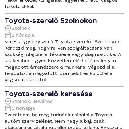
mikor érkezel. Az ajánlat legyen érthető, világos
feltételekkel.
Toyota-szerelő Szolnokon
Szolnok
2 hónapja
Keress egy egyszerű Toyota-szerelőt Szolnokon.
Kérdezd meg, hogy milyen szolgáltatásra van
szükség: olajcsere, fékcsere vagy diagnosztika. A
szakember legyen közvetlen, elérhető és legyen
megadott árrendszere a munkára. Végezd el a
feladatot a megadott időn belül, és küldd el a
végső árajánlatot.
Toyota-szerelő keresése
Szolnok, Belváros
6 hónapja
Szeretném, ha meg tudnánk csinálni a Toyota
autóm szervizelését. Nem nagy a baj, csak
olajcsere és általános ellenőrzés kellene. Egyszerű,