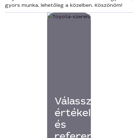
gyors munka, lehetőleg a közelben. Köszönöm!
Válassz
értékelésekkel
és
referenciákkal