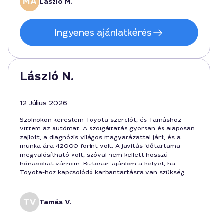
László M.
munka 2,5 órát vett igénybe, teljes átláthatóságban.
Ingyenes ajánlatkérés
László N.
12 Július 2026
Szolnokon kerestem Toyota-szerelőt, és Tamáshoz
vittem az autómat. A szolgáltatás gyorsan és alaposan
zajlott, a diagnózis világos magyarázattal járt, és a
munka ára 42000 forint volt. A javítás időtartama
megvalósítható volt, szóval nem kellett hosszú
hónapokat várnom. Biztosan ajánlom a helyet, ha
Toyota-hoz kapcsolódó karbantartásra van szükség.
Tamás V.