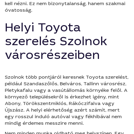
kell nézni. Ez nem bizonytalanság, hanem szakmai
óvatosság.
Helyi Toyota
szerelés Szolnok
városrészeiben
Szolnok több pontjáról keresnek Toyota szerelést,
például Szandaszőlős, Belváros, Tallinn városrész,
Pletykafalu vagy a vasútállomás környéke felől. A
környező településekről is érkezhet igény, mint
Abony, Törökszentmiklós, Rákóczifalva vagy
Újszász. A helyi elérhetőség azért számít, mert
egy rosszul induló autóval vagy fékhibával nem
mindig érdemes messzire menni.
Nem minden munka oldható meg helyszínen. Egy