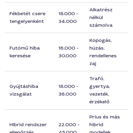
Alkatrész
Fékbetét csere
18.000 -
nélkül
tengelyenként
34.000
számolva
Kopogás,
Futómű hiba
16.000 -
húzás,
keresése
30.000
rendellenes
zaj
Trafó,
Gyújtáshiba
18.000 -
gyertya,
vizsgálat
36.000
vezeték,
érzékelő
Prius és más
Hibrid rendszer
22.000 -
hibrid
ellenőrzés
45.000
modellek