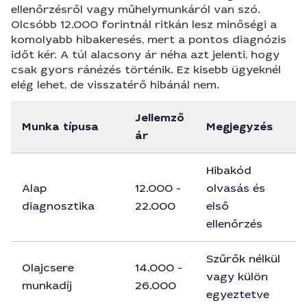
ellenőrzésről vagy műhelymunkáról van szó.
Olcsóbb 12.000 forintnál ritkán lesz minőségi a
komolyabb hibakeresés, mert a pontos diagnózis
időt kér. A túl alacsony ár néha azt jelenti, hogy
csak gyors ránézés történik. Ez kisebb ügyeknél
elég lehet, de visszatérő hibánál nem.
Jellemző
Munka típusa
Megjegyzés
ár
Hibakód
Alap
12.000 -
olvasás és
diagnosztika
22.000
első
ellenőrzés
Szűrők nélkül
Olajcsere
14.000 -
vagy külön
munkadíj
26.000
egyeztetve