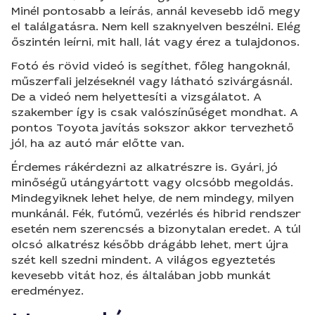
Minél pontosabb a leírás, annál kevesebb idő megy
el találgatásra. Nem kell szaknyelven beszélni. Elég
őszintén leírni, mit hall, lát vagy érez a tulajdonos.
Fotó és rövid videó is segíthet, főleg hangoknál,
műszerfali jelzéseknél vagy látható szivárgásnál.
De a videó nem helyettesíti a vizsgálatot. A
szakember így is csak valószínűséget mondhat. A
pontos Toyota javítás sokszor akkor tervezhető
jól, ha az autó már előtte van.
Érdemes rákérdezni az alkatrészre is. Gyári, jó
minőségű utángyártott vagy olcsóbb megoldás.
Mindegyiknek lehet helye, de nem mindegy, milyen
munkánál. Fék, futómű, vezérlés és hibrid rendszer
esetén nem szerencsés a bizonytalan eredet. A túl
olcsó alkatrész később drágább lehet, mert újra
szét kell szedni mindent. A világos egyeztetés
kevesebb vitát hoz, és általában jobb munkát
eredményez.