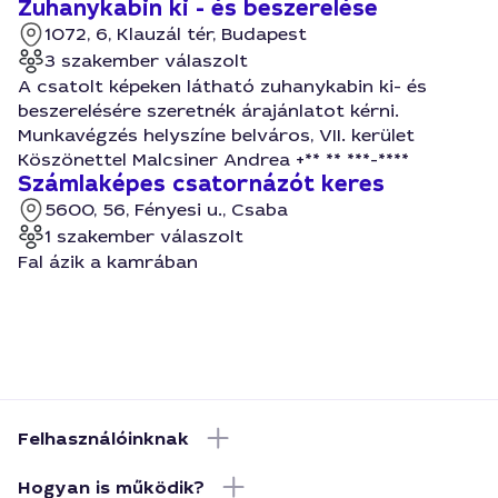
Zuhanykabin ki - és beszerelése
1072, 6, Klauzál tér, Budapest
3 szakember válaszolt
A csatolt képeken látható zuhanykabin ki- és
beszerelésére szeretnék árajánlatot kérni.
Munkavégzés helyszíne belváros, VII. kerület
Köszönettel Malcsiner Andrea +** ** ***-****
Számlaképes csatornázót keres
5600, 56, Fényesi u., Csaba
1 szakember válaszolt
Fal ázik a kamrában
Felhasználóinknak
Hogyan is működik?