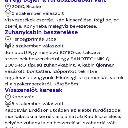
2060, Bicske
6 szakember válaszolt
Vízvezetékek cseréje. Kád kicserélése. Régi bojler
cseréje. Konyhába melegvíz bevezetése.
Zuhanykabin beszerelése
Hercegprímás utca
2 szakember válaszolt
Jó napot! Egy meglevő 80*80-as tálcára
szeretnék beszereltetni egy SANOTECHNIK QL-
2005-RO típusú zuhanykabint. A kabin újonnan
vásárolt, bontatlan. Időpontot tekintve
rugalmasak vagyunk. Minőségi, szép munkát várok
el a szakemberektől. Köszönöm
Vízszerelőt keresek
Kaposvár
3 szakember válaszolt
Kaposvár, Erdősor utcában az alábbi fürdőszobai
munkálatokra kérnék árajánlatot: Kád kiszerelése,
helyébe zuhanytálca beszerelése, szabaddá vált