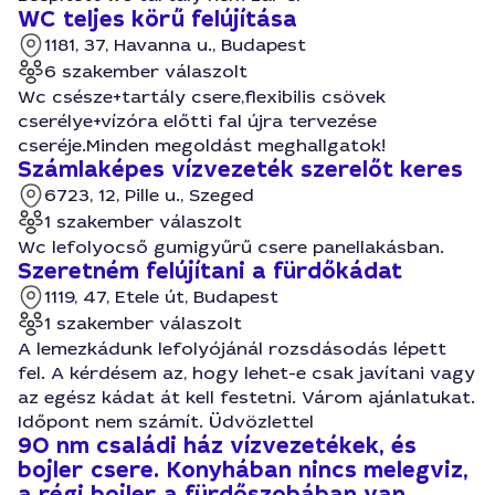
WC teljes körű felújítása
1181, 37, Havanna u., Budapest
6 szakember válaszolt
Wc csésze+tartály csere,flexibilis csövek
cserélye+vízóra előtti fal újra tervezése
cseréje.Minden megoldást meghallgatok!
Számlaképes vízvezeték szerelőt keres
6723, 12, Pille u., Szeged
1 szakember válaszolt
Wc lefolyocső gumigyűrű csere panellakásban.
Szeretném felújítani a fürdőkádat
1119, 47, Etele út, Budapest
1 szakember válaszolt
A lemezkádunk lefolyójánál rozsdásodás lépett
fel. A kérdésem az, hogy lehet-e csak javítani vagy
az egész kádat át kell festetni. Várom ajánlatukat.
Időpont nem számít. Üdvözlettel
90 nm családi ház vízvezetékek, és
bojler csere. Konyhában nincs melegviz,
a régi bojler a fürdőszobában van.