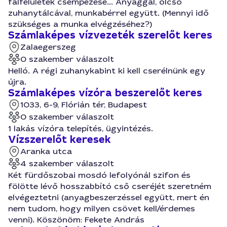
falfeluletek csempezese... Anyaggal, olcsó
zuhanytálcával, munkabérrel együtt. (Mennyi idő
szükséges a munka elvégzéséhez?)
Számlaképes vízvezeték szerelőt keres
Zalaegerszeg
0 szakember válaszolt
Helló. A régi zuhanykabint ki kell cserélnünk egy
újra.
Számlaképes vízóra beszerelőt keres
1033, 6-9, Flórián tér, Budapest
0 szakember válaszolt
1 lakás vízóra telepítés, ügyintézés.
Vízszerelőt keresek
Aranka utca
4 szakember válaszolt
Két fürdőszobai mosdó lefolyónál szifon és
fölötte lévő hosszabbító cső cseréjét szeretném
elvégeztetni (anyagbeszerzéssel együtt, mert én
nem tudom, hogy milyen csövet kell/érdemes
venni). Köszönöm: Fekete András