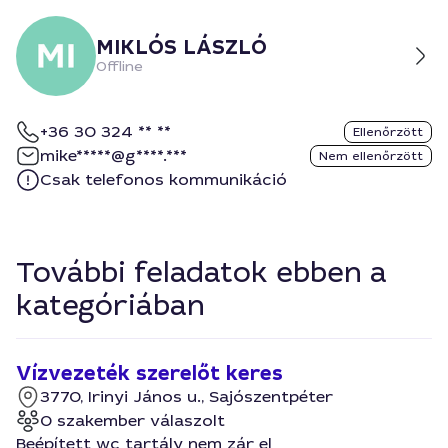
MIKLÓS LÁSZLÓ
Offline
+36 30 324 ** **
Ellenőrzött
mike*****@g****.***
Nem ellenőrzött
Csak telefonos kommunikáció
További feladatok ebben a
kategóriában
Vízvezeték szerelőt keres
3770, Irinyi János u., Sajószentpéter
0 szakember válaszolt
Beépített wc tartály nem zár el