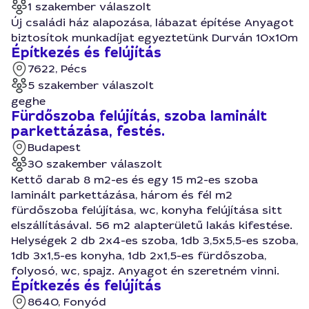
1 szakember válaszolt
Új családi ház alapozása, lábazat építése Anyagot
biztosítok munkadíjat egyeztetünk Durván 10x10m
Építkezés és felújítás
7622, Pécs
5 szakember válaszolt
geghe
Fürdőszoba felújítás, szoba laminált
parkettázása, festés.
Budapest
30 szakember válaszolt
Kettő darab 8 m2-es és egy 15 m2-es szoba
laminált parkettázása, három és fél m2
fürdőszoba felújítása, wc, konyha felújítása sitt
elszállításával. 56 m2 alapterületű lakás kifestése.
Helységek 2 db 2x4-es szoba, 1db 3,5x5,5-es szoba,
1db 3x1,5-es konyha, 1db 2x1,5-es fürdőszoba,
folyosó, wc, spajz. Anyagot én szeretném vinni.
Építkezés és felújítás
8640, Fonyód