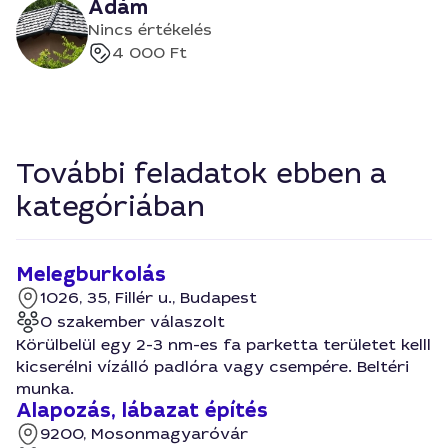
Ádám
Nincs értékelés
4 000 Ft
További feladatok ebben a
kategóriában
Melegburkolás
1026, 35, Fillér u., Budapest
0 szakember válaszolt
Körülbelül egy 2-3 nm-es fa parketta területet kelll
kicserélni vízálló padlóra vagy csempére. Beltéri
munka.
Alapozás, lábazat építés
9200, Mosonmagyaróvár