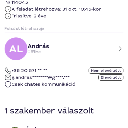
114045
A feladat létrehozva: 31 okt. 10:45-kor
Frissítve: 2 éve
Feladat létrehozója
András
Offline
+36 20 571 ** **
Nem ellenőrzött
g.andras********@g****.***
Ellenőrzött
Csak chates kommunikáció
1 szakember válaszolt