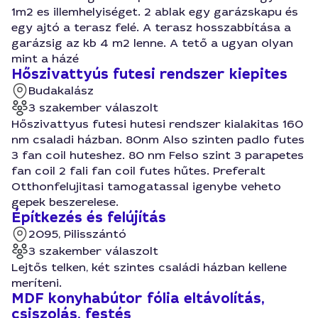
1m2 es illemhelyiséget. 2 ablak egy garázskapu és
egy ajtó a terasz felé. A terasz hosszabbítása a
garázsig az kb 4 m2 lenne. A tető a ugyan olyan
mint a házé
Hőszivattyús futesi rendszer kiepites
Budakalász
3 szakember válaszolt
Hőszivattyus futesi hutesi rendszer kialakitas 160
nm csaladi házban. 80nm Also szinten padlo futes
3 fan coil huteshez. 80 nm Felso szint 3 parapetes
fan coil 2 fali fan coil futes hűtes. Preferalt
Otthonfelujitasi tamogatassal igenybe veheto
gepek beszerelese.
Építkezés és felújítás
2095, Pilisszántó
3 szakember válaszolt
Lejtős telken, két szintes családi házban kellene
meríteni.
MDF konyhabútor fólia eltávolítás,
csiszolás, festés