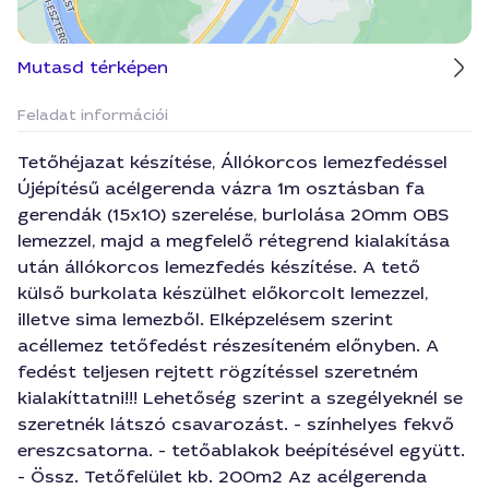
Mutasd térképen
Feladat információi
Tetőhéjazat készítése, Állókorcos lemezfedéssel
Újépítésű acélgerenda vázra 1m osztásban fa
gerendák (15x10) szerelése, burlolása 20mm OBS
lemezzel, majd a megfelelő rétegrend kialakítása
után állókorcos lemezfedés készítése. A tető
külső burkolata készülhet előkorcolt lemezzel,
illetve sima lemezből. Elképzelésem szerint
acéllemez tetőfedést részesíteném előnyben. A
fedést teljesen rejtett rögzítéssel szeretném
kialakíttatni!!! Lehetőség szerint a szegélyeknél se
szeretnék látszó csavarozást. - színhelyes fekvő
ereszcsatorna. - tetőablakok beépítésével együtt.
- Össz. Tetőfelület kb. 200m2 Az acélgerenda