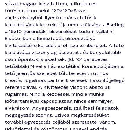
vázat magam készítettem, miliméteres
tűréshatáron belül. 120x120x5 vas
zártszelvényből. Ilyenformán a tetősík
kialakításának korrekciója nem szükséges. Esetleg
a 15x10 gerendák felszerelését tudom vállallni.
Elsősorban a lemezfedés elsőosztályú
kivitelezésére keresek profi szakembereket. A tető
kialakítása viszonylag összetett és bonyolultabb
csomópontok is akadnak. (ld. "0" parapetes
tetőablak) Mivel a ház esztétikai koncepciójában a
tető jelentős szerepet tőlt be, ezért rutinos,
kreatív, rugalmas partnert keresek, hasonló jellegű
referenciával. A Kivitelezés viszont abszolut
rugalmas. Mind a kezdéssel, mind a munka
időtartamával kapcsolatban nincs semmilyen
elvárásom. Anyagbeszerzés, szállítási feladatok
megegyezés szerint. Szíves megkeresésüket
további egyeztetés céljából szeretettel várom.
Üdvözlettel és köszönettel Lengyel András