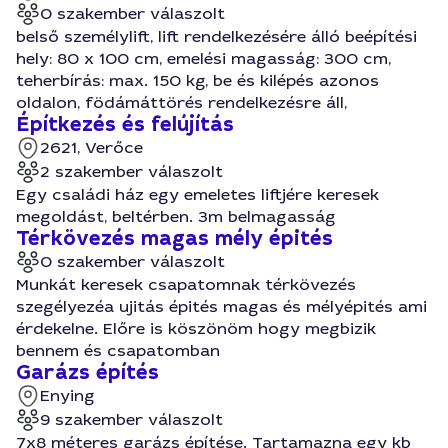
0 szakember válaszolt
belső személylift, lift rendelkezésére álló beépítési
hely: 80 x 100 cm, emelési magasság: 300 cm,
teherbírás: max. 150 kg, be és kilépés azonos
oldalon, födámáttörés rendelkezésre áll,
Építkezés és felújítás
2621, Verőce
2 szakember válaszolt
Egy családi ház egy emeletes liftjére keresek
megoldást, beltérben. 3m belmagasság
Térkövezés magas mély épités
0 szakember válaszolt
Munkát keresek csapatomnak térkövezés
szegélyezéa ujitás épités magas és mélyépités ami
érdekelne. Előre is köszönöm hogy megbizik
bennem és csapatomban
Garázs építés
Enying
9 szakember válaszolt
7x8 méteres garázs építése. Tartamazna egy kb