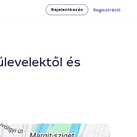
Bejelentkezés
Regisztráció
űlevelektől és