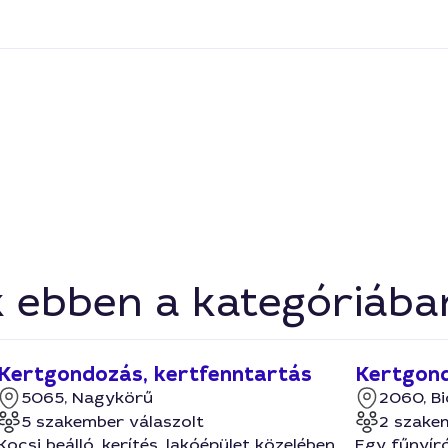
k ebben a kategóriába
Kertgondozás, kertfenntartás
Kertgond
5065, Nagykörű
2060, Bi
5 szakember válaszolt
2 szake
Kocsi beálló, kerítés, lakóépület közelében
Egy fűnyíró