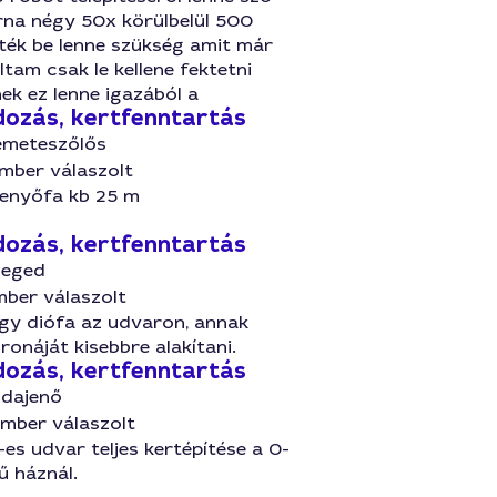
rna négy 50x körülbelül 500
ték be lenne szükség amit már
am csak le kellene fektetni
ek ez lenne igazából a
ozás, kertfenntartás
emeteszőlős
mber válaszolt
fenyőfa kb 25 m
ozás, kertfenntartás
zeged
mber válaszolt
gy diófa az udvaron, annak
oronáját kisebbre alakítani.
ozás, kertfenntartás
udajenő
ember válaszolt
s udvar teljes kertépítése a 0-
ű háznál.