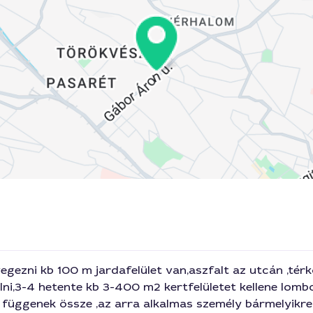
egezni kb 100 m jardafelület van,aszfalt az utcán ,térkő
ni,3-4 hetente kb 3-400 m2 kertfelületet kellene lombo
függenek össze ,az arra alkalmas személy bármelyikre 