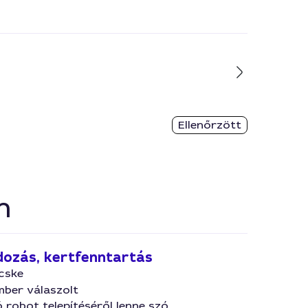
Ellenőrzött
n
ozás, kertfenntartás
cske
mber válaszolt
 robot telepítéséről lenne szó