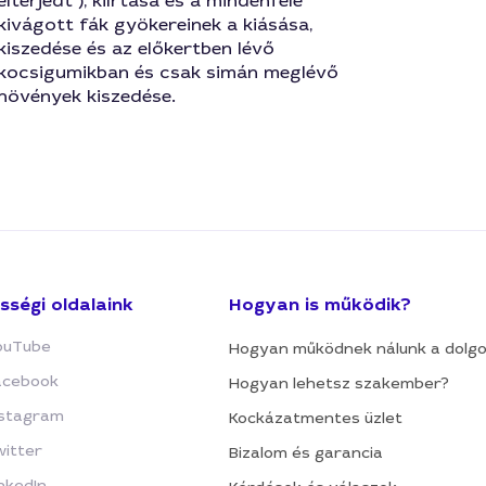
elterjedt ), kiírtása és a mindenféle
kivágott fák gyökereinek a kiásása,
kiszedése és az előkertben lévő
kocsigumikban és csak simán meglévő
növények kiszedése.
sségi oldalaink
Hogyan is működik?
ouTube
Hogyan működnek nálunk a dolg
acebook
Hogyan lehetsz szakember?
nstagram
Kockázatmentes üzlet
witter
Bizalom és garancia
nkedIn