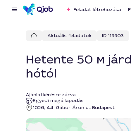
Feladat létrehozása
F
Aktuális feladatok
ID 119903
Hetente 50 м járda
hótól
Ajánlatkérésre zárva
Egyedi megállapodás
1026, 44, Gábor Áron u., Budapest