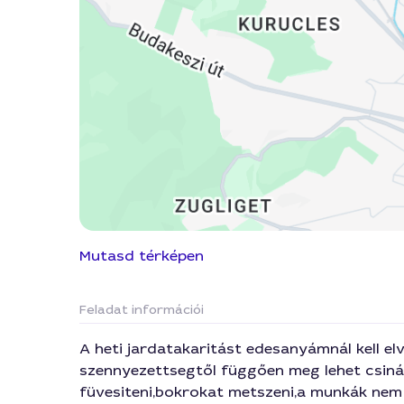
Mutasd térképen
Feladat információi
A heti jardatakaritást edesanyámnál kell elv
szennyezettsegtől függően meg lehet csinál
füvesiteni,bokrokat metszeni,a munkák nem 