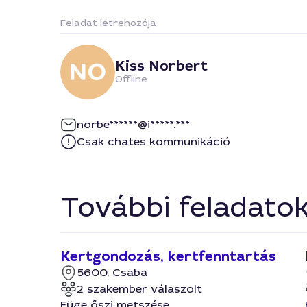
Feladat létrehozója
Kiss Norbert
Offline
norbe******@i*****.***
Csak chates kommunikáció
További feladato
Kertgondozás, kertfenntartás
5600, Csaba
2 szakember válaszolt
Füge őszi metszése