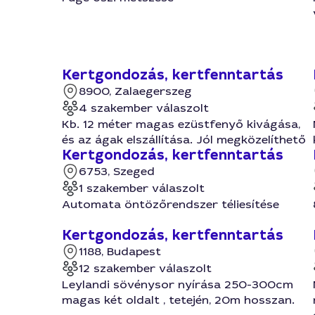
Kertgondozás, kertfenntartás
8900, Zalaegerszeg
4 szakember válaszolt
Kb. 12 méter magas ezüstfenyő kivágása,
és az ágak elszállítása. Jól megközelíthető
Kertgondozás, kertfenntartás
6753, Szeged
1 szakember válaszolt
Automata öntözőrendszer téliesítése
Kertgondozás, kertfenntartás
1188, Budapest
12 szakember válaszolt
Leylandi sövénysor nyírása 250-300cm
magas két oldalt , tetején, 20m hosszan.