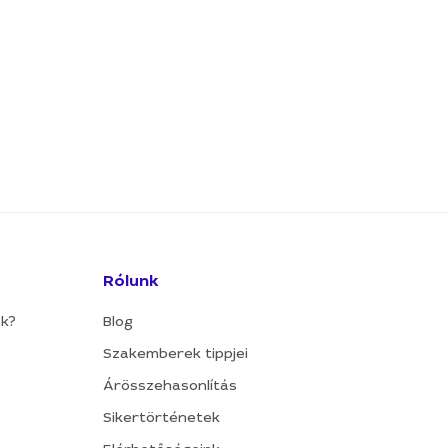
Rólunk
ok?
Blog
Szakemberek tippjei
Árösszehasonlítás
Sikertörténetek