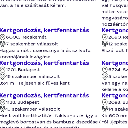
van, a fa elszállítását kérem.
val husqva
méter veze
megvásárolt
hozzáértőn
Kertgondozás, kertfenntartás
Kertgond
6000, Kecskemét
2090, R
7 szakember válaszolt
12 szake
Magasra nőtt cseresznyefa és szilvafa
Elszáradt 
koronájának levágása
Kertgondozás, kertfenntartás
Kertgond
1201, Budapest
6724, S
15 szakember válaszolt
5 szake
8x4 m . Teljesen sík füves kert
Van egy na
kellene a k
Kertgondozás, kertfenntartás
Kertgond
1188, Budapest
2093, B
13 szakember válaszolt
14 szak
Most volt kerttisztítás, fakivágás és így a
Kb 600 nm-e
meglévő borostyán és bambusz kiszedése (
ról újépítés