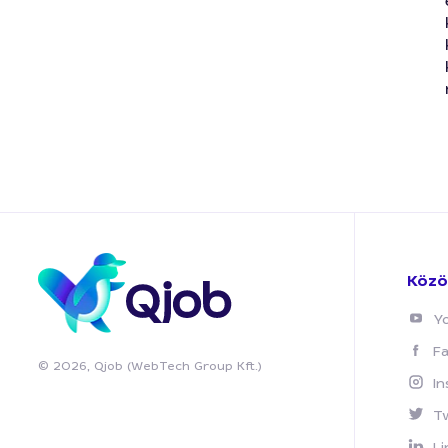
Közö
Y
F
© 2026, Qjob (WebTech Group Kft.)
I
T
Li