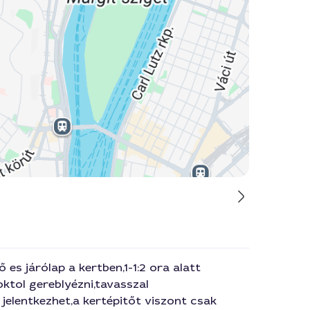
 es járólap a kertben,1-1:2 ora alatt
ktol gereblyézni,tavasszal
jelentkezhet,a kertépitőt viszont csak