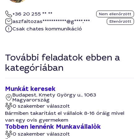
+36 20 255 ** **
Nem ellenőrzött
aszfaltozas***********@g****.***
Ellenőrzött
Csak chates kommunikáció
További feladatok ebben a
kategóriában
Munkát keresek
Budapest, Kmety György u., 1063
Magyarország
0 szakember válaszolt
Bármiben takarítást el vállalok 8-16 óráig mivel
van egy ovis gyermekem
Tobben lennénk Munkavállalòk
0 szakember válaszolt