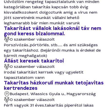
Üdvözlöm rengeteg tapasztalatunk van minden
kategóriában takarítás kapcsán tobb évig
kisvalallkozokent dolgoztunk amig a virus nem
jött szeretnénk munkát vállalni lehető
leghamarabb bár mien munkát varunk
Takarítást vállalok lakásoknál táv nem
gond keress bizalommal.
0 szakember válaszolt
Porszívózás.,pórtörlés, stb..... és ami szükséges
egy takarításhoz. (bejárónői munka is érdekel de
bármit meghallgatok)
Állást keresek takaritoi
0 szakember válaszolt
Irodai takaritást kerrsek vagy ugyeletit
tapasztalatom vann
Takaritas házkoruli munkak tetojavitas
kertrendezes
Budapest, Wlassics Gyula u., Magyarország
0 szakember válaszolt
Férfi vagyok 31 éves.takaritás piperétol lakas