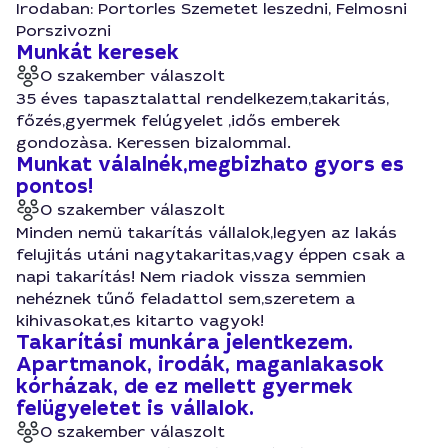
Irodaban: Portorles Szemetet leszedni, Felmosni
Porszivozni
Munkát keresek
0 szakember válaszolt
35 éves tapasztalattal rendelkezem,takaritás,
főzés,gyermek felúgyelet ,idős emberek
gondozàsa. Keressen bizalommal.
Munkat válalnék,megbizhato gyors es
pontos!
0 szakember válaszolt
Minden nemü takarítás vállalok,legyen az lakás
felujitás utáni nagytakaritas,vagy éppen csak a
napi takarítás! Nem riadok vissza semmien
nehéznek tűnő feladattol sem,szeretem a
kihivasokat,es kitarto vagyok!
Takarítási munkára jelentkezem.
Apartmanok, irodák, maganlakasok
kórházak, de ez mellett gyermek
felügyeletet is vállalok.
0 szakember válaszolt