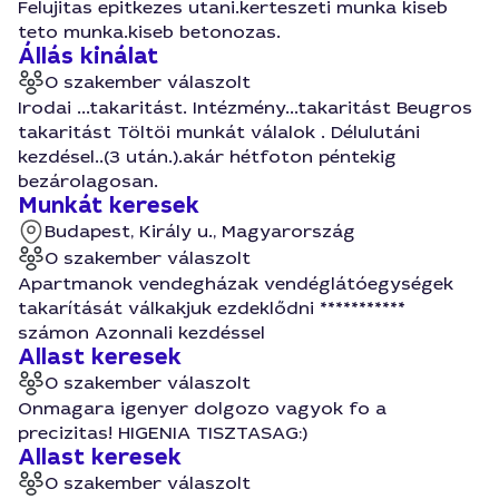
Felujitas epitkezes utani.kerteszeti munka kiseb
teto munka.kiseb betonozas.
Állás kinálat
0 szakember válaszolt
Irodai ...takaritást. Intézmény...takaritást Beugros
takaritást Töltöi munkát válalok . Délulutáni
kezdésel..(3 után.).akár hétfoton péntekig
bezárolagosan.
Munkát keresek
Budapest, Király u., Magyarország
0 szakember válaszolt
Apartmanok vendegházak vendéglátóegységek
takarítását válkakjuk ezdeklődni ***********
számon Azonnali kezdéssel
Allast keresek
0 szakember válaszolt
Onmagara igenyer dolgozo vagyok fo a
precizitas! HIGENIA TISZTASAG:)
Allast keresek
0 szakember válaszolt