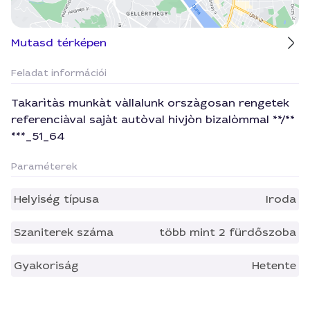
Mutasd térképen
Feladat információi
Takarìtàs munkàt vàllalunk orszàgosan rengetek
referenciàval sajàt autòval hivjòn bizalòmmal **/**
***_51_64
Paraméterek
Helyiség típusa
Iroda
Szaniterek száma
több mint 2 fürdőszoba
Gyakoriság
Hetente