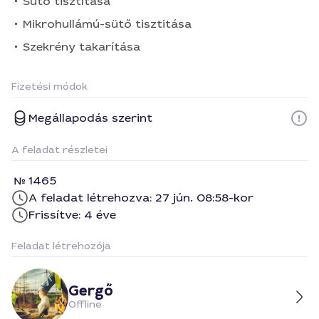
Sütő tisztítása
Mikrohullámú-sütő tisztitása
Szekrény takarítása
Fizetési módok
Megállapodás szerint
A feladat részletei
1465
A feladat létrehozva: 27 jún. 08:58-kor
Frissítve: 4 éve
Feladat létrehozója
Gergő
Offline