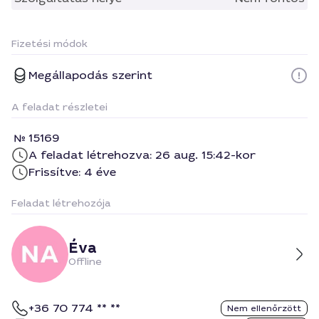
Fizetési módok
Megállapodás szerint
A feladat részletei
15169
A feladat létrehozva: 26 aug. 15:42-kor
Frissítve: 4 éve
Feladat létrehozója
Éva
Offline
+36 70 774 ** **
Nem ellenőrzött