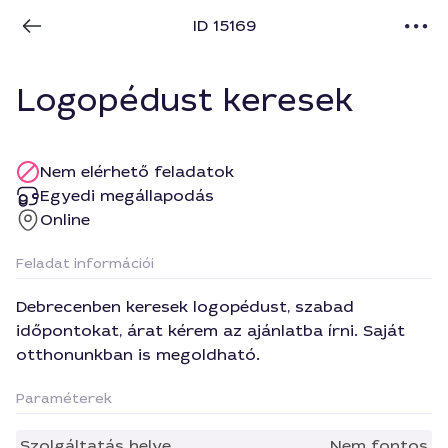
ID 15169
Logopédust keresek
Nem elérhető feladatok
Egyedi megállapodás
Online
Feladat információi
Debrecenben keresek logopédust, szabad
időpontokat, árat kérem az ajánlatba írni. Saját
otthonunkban is megoldható.
Paraméterek
Szolgáltatás helye
Nem fontos