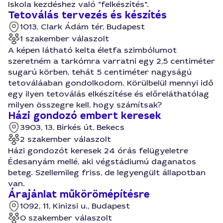
Iskola kezdéshez való “felkészítés”.
Tetoválás tervezés és készítés
1013, Clark Ádám tér, Budapest
1 szakember válaszolt
A képen látható kelta életfa szimbólumot
szeretném a tarkómra varratni egy 2,5 centiméter
sugarú körben, tehát 5 centiméter nagyságú
tetováláaban gondolkodom. Körülbelül mennyi idő
egy ilyen tetoválás elkészítése és előreláthatólag
milyen összegre kell, hogy számítsak?
Házi gondozó embert keresek
3903, 13, Birkés út, Bekecs
2 szakember válaszolt
Házi gondozót keresek 24 órás felügyeletre
Édesanyám mellé, aki végstádiumú daganatos
beteg. Szellemileg friss, de legyengült állapotban
van.
Árajánlat műkörömépítésre
1092, 11, Kinizsi u., Budapest
0 szakember válaszolt