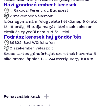
Házi gondozó embert keresek
II. Rákóczi Ferenc út, Budapest
2 szakember válaszolt
Idősnagymamám felügyelete hétköznap 9 órától
15-16 óráig. El tudja magát látni csak sokszor
elesik és egyedül nem tud fel kelni.
Fodrász keresek haj göndöritès
86825, Bad Wörishofen
0 szakember válaszolt
Szupe tartos gőndőrhajat szeretnék havonta 5
alkalommal àpolàs 120-240ezerig vagy 1000#
Felhasználóinknak