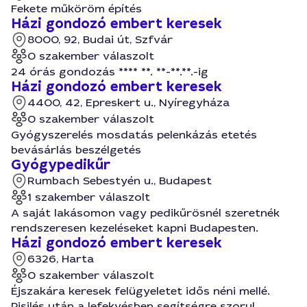
Fekete műköröm építés
Házi gondozó embert keresek
8000, 92, Budai út, Szfvár
0 szakember válaszolt
24 órás gondozás **** **. **-**.**.-ig
Házi gondozó embert keresek
4400, 42, Epreskert u., Nyíregyháza
0 szakember válaszolt
Gyógyszerelés mosdatás pelenkázás etetés
bevásárlás beszélgetés
Gyógypedikűr
Rumbach Sebestyén u., Budapest
1 szakember válaszolt
A saját lakásomon vagy pedikűrösnél szeretnék
rendszeresen kezeléseket kapni Budapesten.
Házi gondozó embert keresek
6326, Harta
0 szakember válaszolt
Éjszakára keresek felügyeletet idős néni mellé.
Pisilés után a lefekvésben segítségre szorul.