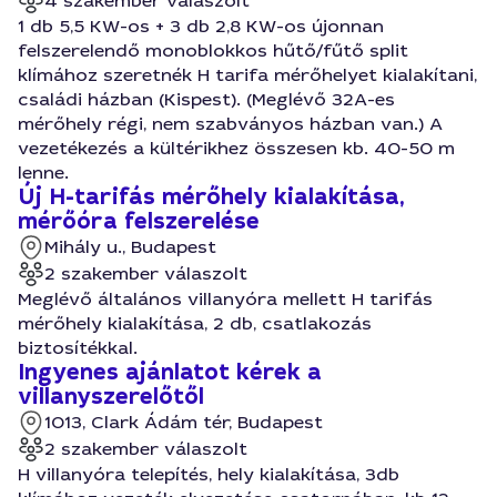
4 szakember válaszolt
1 db 5,5 KW-os + 3 db 2,8 KW-os újonnan
felszerelendő monoblokkos hűtő/fűtő split
klímához szeretnék H tarifa mérőhelyet kialakítani,
családi házban (Kispest). (Meglévő 32A-es
mérőhely régi, nem szabványos házban van.) A
vezetékezés a kültérikhez összesen kb. 40-50 m
lenne.
Új H-tarifás mérőhely kialakítása,
mérőóra felszerelése
Mihály u., Budapest
2 szakember válaszolt
Meglévő általános villanyóra mellett H tarifás
mérőhely kialakítása, 2 db, csatlakozás
biztosítékkal.
Ingyenes ajánlatot kérek a
villanyszerelőtől
1013, Clark Ádám tér, Budapest
2 szakember válaszolt
H villanyóra telepítés, hely kialakítása, 3db