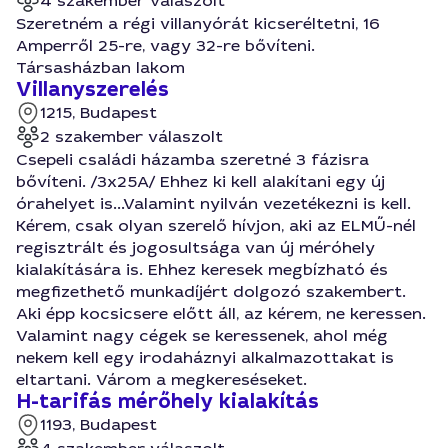
4 szakember válaszolt
Szeretném a régi villanyórát kicseréltetni, 16
Amperről 25-re, vagy 32-re bővíteni.
Társasházban lakom
Villanyszerelés
1215, Budapest
2 szakember válaszolt
Csepeli családi házamba szeretné 3 fázisra
bővíteni. /3x25A/ Ehhez ki kell alakítani egy új
órahelyet is...Valamint nyilván vezetékezni is kell.
Kérem, csak olyan szerelő hívjon, aki az ELMŰ-nél
regisztrált és jogosultsága van új méróhely
kialakítására is. Ehhez keresek megbízható és
megfizethető munkadíjért dolgozó szakembert.
Aki épp kocsicsere előtt áll, az kérem, ne keressen.
Valamint nagy cégek se keressenek, ahol még
nekem kell egy irodaháznyi alkalmazottakat is
eltartani. Várom a megkereséseket.
H-tarifás mérőhely kialakítás
1193, Budapest