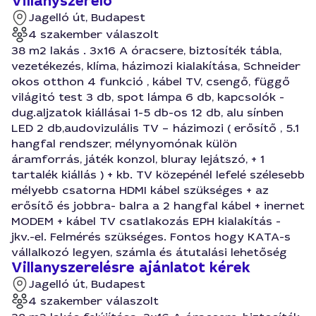
Villanyszerelő
Jagelló út, Budapest
4 szakember válaszolt
38 m2 lakás . 3x16 A óracsere, biztosíték tábla,
vezetékezés, klíma, házimozi kialakítása, Schneider
okos otthon 4 funkció , kábel TV, csengő, függő
világitó test 3 db, spot lámpa 6 db, kapcsolók -
dug.aljzatok kiállásai 1-5 db-os 12 db, alu sínben
LED 2 db,audovizulális TV – házimozi ( erősítő , 5.1
hangfal rendszer, mélynyomónak külön
áramforrás, játék konzol, bluray lejátszó, + 1
tartalék kiállás ) + kb. TV közepénél lefelé szélesebb
mélyebb csatorna HDMI kábel szükséges + az
erősítő és jobbra- balra a 2 hangfal kábel + inernet
MODEM + kábel TV csatlakozás EPH kialakítás -
jkv.-el. Felmérés szükséges. Fontos hogy KATA-s
vállalkozó legyen, számla és átutalási lehetőség
Villanyszerelésre ajánlatot kérek
Jagelló út, Budapest
4 szakember válaszolt