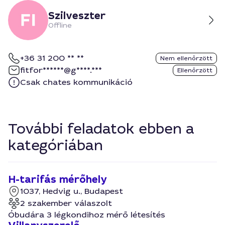
Szilveszter
Offline
+36 31 200 ** **
Nem ellenőrzött
fitfor******@g****.***
Ellenőrzött
Csak chates kommunikáció
További feladatok ebben a
kategóriában
H-tarifás mérőhely
1037, Hedvig u., Budapest
2 szakember válaszolt
Óbudára 3 légkondihoz mérő létesítés