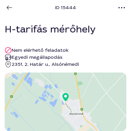
ID 15444
H-tarifás mérőhely
Nem elérhető feladatok
Egyedi megállapodás
2351, 2, Határ u., Alsónémedi