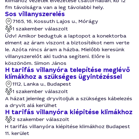
klímához vezeték elvezetése csatornában, kb 12
fm távolságra van a leg távolabbi hely.
Sos villanyszerelés
7165, 16, Kossuth Lajos u., Mórágy
1 szakember válaszolt
Üdv! Amikor bedugtuk a laptopot a konektorba
elment az áram viszont a biztosítékot nem verte
le. Azóta nincs áram a házba. Mielőbb keresünk
villanyszerelőt aki tudna segíteni. Előre is
köszönöm. Simon János
H tarifás villanyóra telepítése meglévő
klímákhoz a szükséges ügyintézéssel
1112, Lanka u., Budapest
1 szakember válaszolt
A házat jelenleg dryvitoljuk a szükséges kábelezés
a dryvit alá kerülhet
H tarifás villanyóra kiépitése klimákhoz
2 szakember válaszolt
H tarifás villanyóra kiépitése klimákhoz Budapest
11. kerület