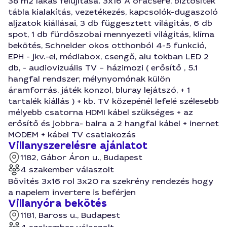
38 m2 lakás felújítása. 3x16 A óracsere, biztosíték
tábla kialakítás, vezetékezés, kapcsolók-dugaszoló
aljzatok kiállásai, 3 db függesztett világitás, 6 db
spot, 1 db fürdőszobai mennyezeti világitás, klíma
bekötés, Schneider okos otthonból 4-5 funkció,
EPH - jkv.-el, médiabox, csengő, alu tokban LED 2
db, - audiovizuális TV – házimozi ( erősítő , 5.1
hangfal rendszer, mélynyomónak külön
áramforrás, játék konzol, bluray lejátszó, + 1
tartalék kiállás ) + kb. TV közepénél lefelé szélesebb
mélyebb csatorna HDMI kábel szükséges + az
erősítő és jobbra- balra a 2 hangfal kábel + inernet
MODEM + kábel TV csatlakozás
Villanyszerelésre ajánlatot
1182, Gábor Áron u., Budapest
4 szakember válaszolt
Bővités 3x16 rol 3x20 ra szekrény rendezés hogy
a napelem invertere is beférjen
Villanyóra bekötés
1181, Baross u., Budapest