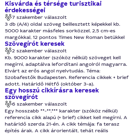
Kisvárda és térsége turisztikai
érdekességei
7 szakember válaszolt
3 db (A/4) oldal szöveg beillesztett képekkel kb.
5000 karakter másfeles sorközzel, 2,5 cm-es
margókkal, 12 pontos Times New Roman betükkel
Szövegírót keresek
2 szakember válaszolt
Kb. 9000 karakter (szóköz nélkül) szöveget kell
megírni, adaptálva lefordítani angolról magyarra.
Elvárt az erős angol nyelvtudás. Téma:
Szobafestők Budapesten. Referencia cikkek + brief
adott. Határidő Hétfő (október 3-a).
Egy hosszú cikkírásra keresek
szövegírót
6 szakember válaszolt
Egy hosszabb **-**.*** karakter (szóköz nélkül)
referencia cikk alapú (+ brief) cikket kell megírni. A
határidő szerda 21-én. A cikk témája: fa terasz
építés árak. A cikk árorientált, tehát reális