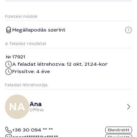
Fizetési módok
Megállapodás szerint
A feladat részletei
17921
A feladat létrehozva: 12 okt. 21:24-kor
Frissítve: 4 éve
Feladat létrehozója
Ana
Offline
+36 30 094 ** **
Ellenőrzött