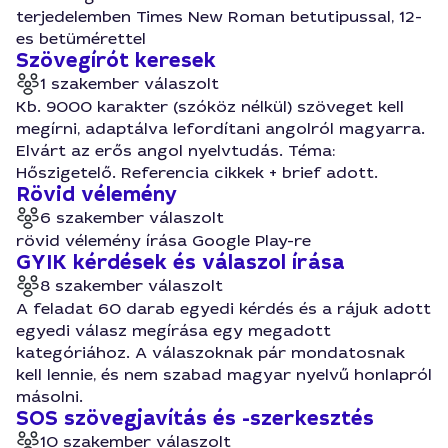
terjedelemben Times New Roman betutipussal, 12-
es betümérettel
Szövegírót keresek
1 szakember válaszolt
Kb. 9000 karakter (szóköz nélkül) szöveget kell
megírni, adaptálva lefordítani angolról magyarra.
Elvárt az erős angol nyelvtudás. Téma:
Hőszigetelő. Referencia cikkek + brief adott.
Rövid vélemény
6 szakember válaszolt
rövid vélemény írása Google Play-re
GYIK kérdések és válaszol írása
8 szakember válaszolt
A feladat 60 darab egyedi kérdés és a rájuk adott
egyedi válasz megírása egy megadott
kategóriához. A válaszoknak pár mondatosnak
kell lennie, és nem szabad magyar nyelvű honlapról
másolni.
SOS szövegjavítás és -szerkesztés
10 szakember válaszolt