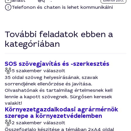
anast******@q***.**
Ellenőrzött
Telefonon és chaten is lehet kommunikálni
További feladatok ebben a
kategóriában
SOS szövegjavítás és -szerkesztés
5 szakember válaszolt
35 oldal szöveg helyesírásának, szavak
sorrendjének ellenőrzése és javítása.
Olvashatónak és tartalmilag értelmesnek kell
lennie a kapott szövegnek. Sürgősen keresek
valakit!
Környezetgazdalkodasi agrármérnök
szerepe a környezetvédelemben
2 szakember válaszolt
Összefoglalo készitése a témában 2xA4 oldal