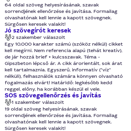
64 oldal szöveg helyesírásának, szavak
sorrendjének ellenőrzése és javítása. Formailag
olvashatónak kell lennie a kapott szövegnek.
Sürgősen keresek valakit!
Jó szövegírót keresek
2 szakember válaszolt
Egy 10.000 karakter számú (szóköz nélkül) cikket
kell megírni. Nem referencia alapú (tehát kreatív),
de jár hozzá brief + kulcsszavak. Téma -
Gipszbeton lépcső ár. A cikk árorientált, sok árat
kell tartalmaznia. Egyszerű, informatív ("víz"
nélküli), felhasználók számára könnyen olvasható
fogalmazás elvárt! Határidő: legkésőbb kedd
reggel, előny, ha korábban készül el vele.
SOS szövegellenőrzés és javítás
1 szakember válaszolt
19 oldal szöveg helyesírásának, szavak
sorrendjének ellenőrzése és javítása. Formailag
olvashatónak kell lennie a kapott szövegnek.
Sürgősen keresek valakit!