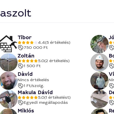
aszolt
Tibor
J
4.4
(5 értékelés)
750 000 Ft
Zoltán
B
5.0
(2 értékelés)
1 500 Ft
Dàvid
V
Nincs értékelés
Ni
1 Ft
/szolg.
Makula Dávid
D
5.0
(1 értékelést)
Egyedi megállapodás
Miklós
R