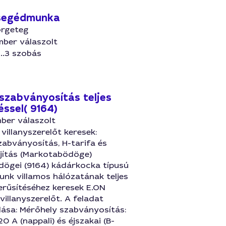
 segédmunka
örgeteg
mber válaszolt
..3 szobás
 szabványosítás teljes
ssel( 9164)
ber válaszolt
 villanyszerelőt keresek:
abványosítás, H-tarifa és
újítás (Markotabödöge)
ögei (9164) kádárkocka típusú
unk villamos hálózatának teljes
erűsítéséhez keresek E.ON
 villanyszerelőt. A feladat
lása: Mérőhely szabványosítás:
0 A (nappali) és éjszakai (B-