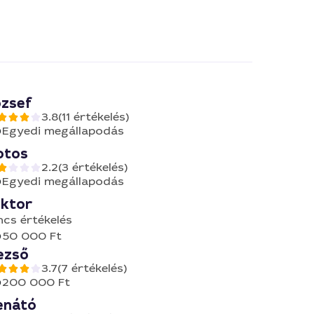
ózsef
3.8
(11 értékelés)
Egyedi megállapodás
otos
2.2
(3 értékelés)
Egyedi megállapodás
iktor
ncs értékelés
50 000 Ft
ezső
3.7
(7 értékelés)
200 000 Ft
enátó