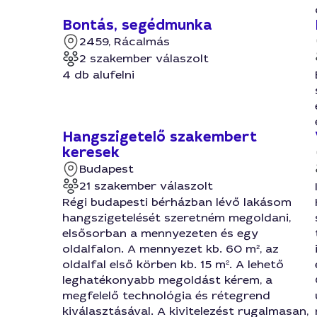
Bontás, segédmunka
2459, Rácalmás
2 szakember válaszolt
4 db alufelni
Hangszigetelő szakembert
keresek
Budapest
21 szakember válaszolt
Régi budapesti bérházban lévő lakásom
hangszigetelését szeretném megoldani,
elsősorban a mennyezeten és egy
oldalfalon. A mennyezet kb. 60 m², az
oldalfal első körben kb. 15 m². A lehető
leghatékonyabb megoldást kérem, a
megfelelő technológia és rétegrend
kiválasztásával. A kivitelezést rugalmasan,