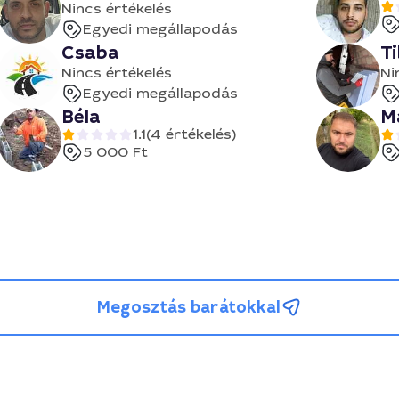
Nincs értékelés
Egyedi megállapodás
Csaba
T
Nincs értékelés
Ni
Egyedi megállapodás
Béla
M
1.1
(4 értékelés)
5 000 Ft
Megosztás barátokkal