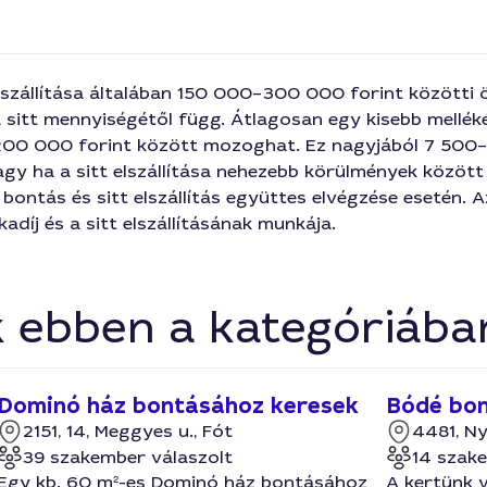
elszállítása általában 150 000–300 000 forint közötti
 sitt mennyiségétől függ. Átlagosan egy kisebb melléké
200 000 forint között mozoghat. Ez nagyjából 7 500–
y ha a sitt elszállítása nehezebb körülmények között 
 bontás és sitt elszállítás együttes elvégzése esetén.
adíj és a sitt elszállításának munkája.
k ebben a kategóriába
Dominó ház bontásához keresek
Bódé bont
2151, 14, Meggyes u., Fót
4481, N
39 szakember válaszolt
14 szak
Egy kb. 60 m²-es Dominó ház bontásához
A kertünk 