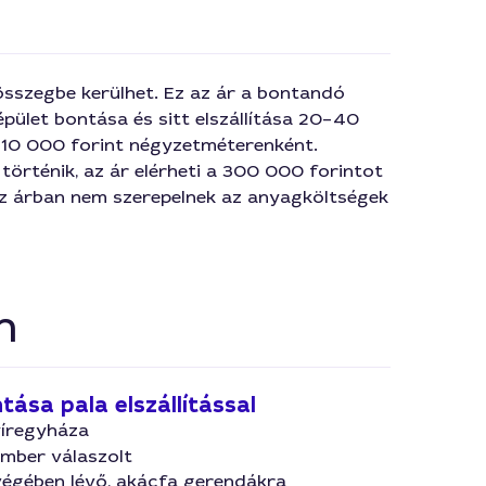
 összegbe kerülhet. Ez az ár a bontandó
pület bontása és sitt elszállítása 20–40
10 000 forint négyzetméterenként.
történik, az ár elérheti a 300 000 forintot
 Az árban nem szerepelnek az anyagköltségek
n
ása pala elszállítással
yíregyháza
ember válaszolt
végében lévő, akácfa gerendákra