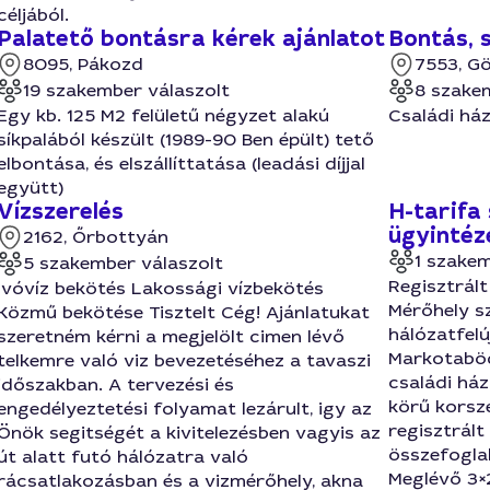
céljából.
Palatető bontásra kérek ajánlatot
Bontás,
8095, Pákozd
7553, G
19 szakember válaszolt
8 szake
Egy kb. 125 M2 felületű négyzet alakú
Családi ház
síkpalából készült (1989-90 Ben épült) tető
elbontása, és elszállíttatása (leadási díjjal
együtt)
Vízszerelés
H-tarifa
ügyintézé
2162, Őrbottyán
1 szakem
5 szakember válaszolt
Regisztrált
Ivóvíz bekötés Lakossági vízbekötés
Mérőhely sz
Közmű bekötése Tisztelt Cég! Ajánlatukat
hálózatfel
szeretném kérni a megjelölt cimen lévő
Markotaböd
telkemre való viz bevezetéséhez a tavaszi
családi ház
időszakban. A tervezési és
körű korsz
engedélyeztetési folyamat lezárult, igy az
regisztrált
Önök segitségét a kivitelezésben vagyis az
összefogla
út alatt futó hálózatra való
Meglévő 3×2
rácsatlakozásban és a vizmérőhely, akna