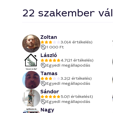
22 szakember vál
Zoltan
3.0
(4 értékelés)
1 000 Ft
László
4.7
(21 értékelés)
Egyedi megállapodás
Tamas
3.2
(2 értékelés)
Egyedi megállapodás
Sándor
5.0
(1 értékelést)
Egyedi megállapodás
Nagy