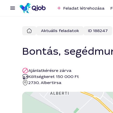
Feladat létrehozása
F
Aktuális feladatok
ID 188247
Bontás, segédmu
Ajánlatkérésre zárva
Költségkeret 150 000 Ft
2730, Albertirsa