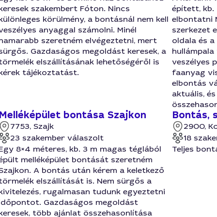
keresek szakembert Fóton. Nincs
épített, kb
különleges körülmény, a bontásnál nem kell
elbontatni
veszélyes anyaggal számolni. Minél
szerkezet e
hamarabb szeretném elvégeztetni, mert
oldala és a
sürgős. Gazdaságos megoldást keresek, a
hullámpala 
törmelék elszállításának lehetőségéről is
veszélyes p
kérek tájékoztatást.
faanyag vi
elbontás v
aktuális, é
összehasonl
Melléképület bontása Szajkon
Bontás,
7753, Szajk
2900, 
23 szakember válaszolt
18 szake
Egy 8×4 méteres, kb. 3 m magas téglából
Teljes bon
épült melléképület bontását szeretném
Szajkon. A bontás után kérem a keletkező
törmelék elszállítását is. Nem sürgős a
kivitelezés, rugalmasan tudunk egyeztetni
időpontot. Gazdaságos megoldást
keresek, több ajánlat összehasonlítása