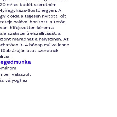
. 20 m²-es bódét szeretném
 Nyíregyháza-Sóstóhegyen. A
gyik oldala teljesen nyitott, két
 teteje palával borított, a tetőn
van. Kifejezetten kérem a
ala szakszerű elszállítását, a
szont maradhat a helyszínen. Az
árhatóan 3–4 hónap múlva lenne
s több árajánlatot szeretnék
ítani.
 segédmunka
Komárom
mber válaszolt
tás vályogház