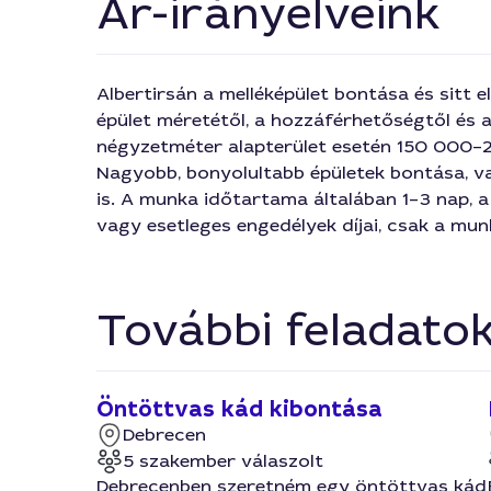
Ár-irányelveink
Albertirsán a melléképület bontása és sitt 
épület méretétől, a hozzáférhetőségtől és a
négyzetméter alapterület esetén 150 000–
Nagyobb, bonyolultabb épületek bontása, vag
is. A munka időtartama általában 1–3 nap, a
vagy esetleges engedélyek díjai, csak a munk
További feladato
Öntöttvas kád kibontása
Debrecen
5 szakember válaszolt
Debrecenben szeretném egy öntöttvas kád