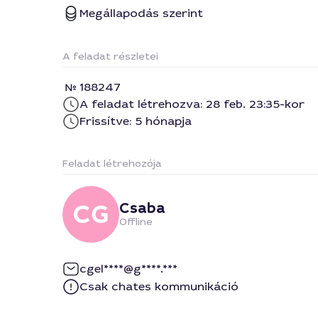
Megállapodás szerint
A feladat részletei
188247
A feladat létrehozva: 28 feb. 23:35-kor
Frissítve: 5 hónapja
Feladat létrehozója
Csaba
Offline
cgel****@g****.***
Csak chates kommunikáció