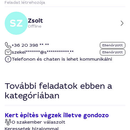
Feladat létrehozója
Zsolt
Offline
+36 20 398 ** **
Ellenőrzött
szekel*******@s***********.**
Ellenőrzött
Telefonon és chaten is lehet kommunikálni
További feladatok ebben a
kategóriában
Kert èpitès vègzek illetve gondozo
0 szakember válaszolt
Keressetek bizalommal