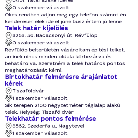
6451, Tataháza
Kenderes
0 szakember válaszolt
Okes rendben adjon meg egy telefon számot én
kenderesen élek ide el jone busz értem jó lenne
Telek határ kijelölés
8253, 56, Badacsonyi út, Révfülöp
0 szakember válaszolt
Révfülöp belterületén vásároltam építési telket,
aminek nincs minden oldala körbezárva és
behatárolva. Szeretném a telek határok pontos
meghatározását kérni.
Birtokhatár felmérésre árajánlatot
kérek
Tiszaföldvár
1 szakember válaszolt
Sík terepen 2160 négyzetméter téglalap alakú
telek. Helység: Tiszaföldvár
Telekhatár pontos felmérése
8562, Szederfa u., Nagytevel
1 szakember válaszolt