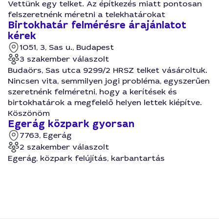
Vettünk egy telket. Az építkezés miatt pontosan
felszeretnénk méretni a telekhatárokat
Birtokhatár felmérésre árajánlatot
kérek
1051, 3, Sas u., Budapest
3 szakember válaszolt
Budaörs, Sas utca 9299/2 HRSZ telket vásároltuk.
Nincsen vita, semmilyen jogi probléma, egyszerűen
szeretnénk felméretni, hogy a kerítések és
birtokhatárok a megfelelő helyen lettek kiépítve.
Köszönöm
Egerág közpark gyorsan
7763, Egerág
2 szakember válaszolt
Egerág, közpark felújítás, karbantartás