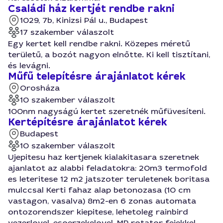
Családi ház kertjét rendbe rakni
1029, 7b, Kinizsi Pál u., Budapest
17 szakember válaszolt
Egy kertet kell rendbe rakni. Közepes méretű
területű, a bozót nagyon elnőtte. Ki kell tisztítani,
és levágni.
Műfű telepítésre árajánlatot kérek
Orosháza
10 szakember válaszolt
100nm nagyságú kertet szeretnék műfüvesíteni.
Kertépítésre árajánlatot kérek
Budapest
10 szakember válaszolt
Ujepitesu haz kertjenek kialakitasara szeretnek
ajanlatot az alabbi feladatokra: 20m3 termofold
es leteritese 12 m2 jatszoter teruletenek boritasa
mulccsal Kerti fahaz alap betonozasa (10 cm
vastagon, vasalva) 8m2-en 6 zonas automata
ontozorendszer kiepitese, lehetoleg rainbird
vezerlovel, esoerzekelovel, MP rotator fejekkel,