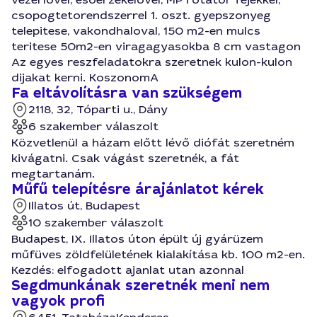
csopogtetorendszerrel 1. oszt. gyepszonyeg
telepitese, vakondhaloval, 150 m2-en mulcs
teritese 50m2-en viragagyasokba 8 cm vastagon
Az egyes reszfeladatokra szeretnek kulon-kulon
dijakat kerni. KoszonomA
Fa eltávolításra van szükségem
2118, 32, Tóparti u., Dány
6 szakember válaszolt
Közvetlenül a házam előtt lévő diófát szeretném
kivágatni. Csak vágást szeretnék, a fát
megtartanám.
Műfű telepítésre árajánlatot kérek
Illatos út, Budapest
10 szakember válaszolt
Budapest, IX. Illatos úton épült új gyárüzem
műfüves zöldfelületének kialakítása kb. 100 m2-en.
Kezdés: elfogadott ajanlat utan azonnal
Segdmunkának szeretnék meni nem
vagyok profi