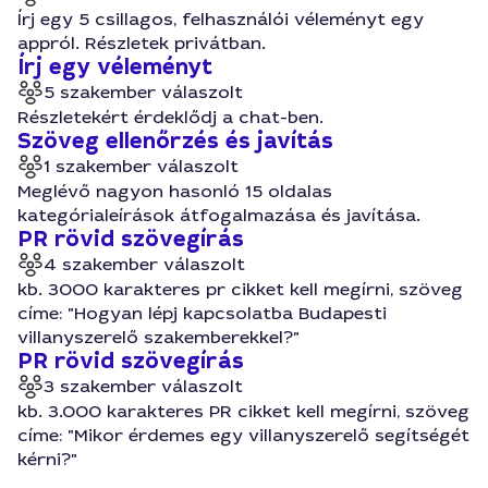
Írj egy 5 csillagos, felhasználói véleményt egy
appról. Részletek privátban.
Írj egy véleményt
5 szakember válaszolt
Részletekért érdeklődj a chat-ben.
Szöveg ellenőrzés és javítás
1 szakember válaszolt
Meglévő nagyon hasonló 15 oldalas
kategórialeírások átfogalmazása és javítása.
PR rövid szövegírás
4 szakember válaszolt
kb. 3000 karakteres pr cikket kell megírni, szöveg
címe: "Hogyan lépj kapcsolatba Budapesti
villanyszerelő szakemberekkel?"
PR rövid szövegírás
3 szakember válaszolt
kb. 3.000 karakteres PR cikket kell megírni, szöveg
címe: "Mikor érdemes egy villanyszerelő segítségét
kérni?"