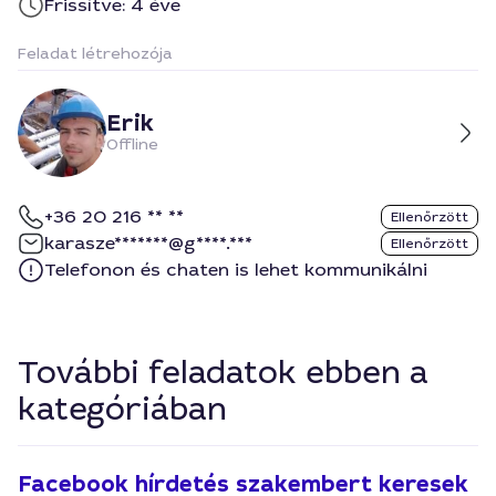
Frissítve: 4 éve
Feladat létrehozója
Erik
Offline
+36 20 216 ** **
Ellenőrzött
karasze*******@g****.***
Ellenőrzött
Telefonon és chaten is lehet kommunikálni
További feladatok ebben a
kategóriában
Facebook hírdetés szakembert keresek