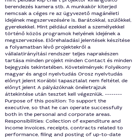
berendezés kamera stb. A munkakör kiterjed
nemcsak a céges re az ügyvezető magánéleti
idejének megszervezésére is. Barátokkal, szülőkkel,
gyerekekkel. Mint például ezekkel a személyekkel
történő közös programok helyének idejének a
megszervezése. Előrehaladási jelentések készítése
a folyamatban lévő projektekről a
vállalatirányítási rendszer teljes naprakészen
tartása minden projekt minden Contact és minden
bejegyzés tekintetében. Követelmények: Folyékony
magyar és angol nyelvtudás Orosz nyelvtudás
előnyt jelent Korábbi tapasztalat nem feltétel, de
előnyt jelent A pályázóknak önéletrajzuk
áttekintése után tesztet kell végezniük. --------
Purpose of this position: To support the
executive, so that he can operate successfully
both in the personal and corporate areas.
Responsibilities: Collection of expenditure and
income invoices, receipts, contracts related to
performance, filing and posting of up-to-date