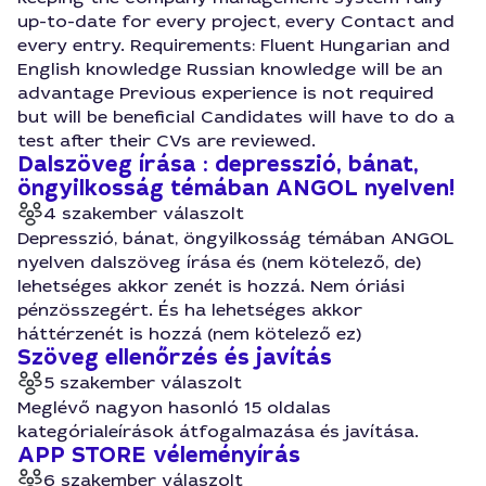
up-to-date for every project, every Contact and
every entry. Requirements: Fluent Hungarian and
English knowledge Russian knowledge will be an
advantage Previous experience is not required
but will be beneficial Candidates will have to do a
test after their CVs are reviewed.
Dalszöveg írása : depresszió, bánat,
öngyilkosság témában ANGOL nyelven!
4 szakember válaszolt
Depresszió, bánat, öngyilkosság témában ANGOL
nyelven dalszöveg írása és (nem kötelező, de)
lehetséges akkor zenét is hozzá. Nem óriási
pénzösszegért. És ha lehetséges akkor
háttérzenét is hozzá (nem kötelező ez)
Szöveg ellenőrzés és javítás
5 szakember válaszolt
Meglévő nagyon hasonló 15 oldalas
kategórialeírások átfogalmazása és javítása.
APP STORE véleményírás
6 szakember válaszolt