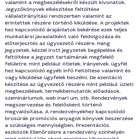
valamint a megbeszélésekről készült kivonatok,
Jegyzőkönyvek elkészítése feltöltése
vállalatirányítási rendszerben valamint az
érintettek részére történő kiküldése. A projektek
hez kapcsolódó árajánlatok bekérése ezek teljes
munkatársi javaslatként való feldolgozása és
előterjesztés az ügyvezető részére. Hang
jegyzetek, kézzel írott jegyzetek begépelése és
feltöltése a jegyzet tartalmának megfelelő
felületre, mint például: ötletek, irányelvek, ügyfél
hez kapcsolódó egyéb infó Feltöltése valamint és
vagy kiküldése ügyfelek beszélni. De ezentáció
készítése az ügyvezető részére mint például: üzleti
megbeszélések, termékbemutatók, előadások,
szemináriumok, web Inari um, stb. Rendezvények
megszervezése és felelősként történő
megvalósítása. A rendezvényekhez kapcsolódó
brosúrák promóciós anyagok könyvek beszerzése
a szükséges mennyiségben. Prezentációs
eszközök Ellenőrzésre a rendezvény színhelyén
mint például klip chart projektor kihangosító