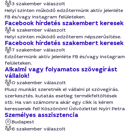
3 szakember válaszolt
Helyi szinten működő edzőtermünk aktív jelenléte
FB és/vagy Instagram felületeken.
Facebook hírdetés szakembert keresek
4 szakember válaszolt
Helyi szinten működő edzőterem népszerűsítése.
Facebook hírdetés szakembert keresek
7 szakember válaszolt
Edzőtermünk aktív jelenléte FB és/vagy Instagram
felületeken.
Alkalmi vagy folyamatos szövegírást
vállalok!
0 szakember válaszolt
Plusz munkát szeretnék el vállalni pl szövegírás,
szerkesztés, kutatás esetleg termékfeltöltések
stb. Ha van számomra akár egy cikk is kérem
keressenek fel! Köszönöm! Üdvözlettel: Nyíri Petra
Személyes asszisztencia
Budapest
6 szakember válaszolt