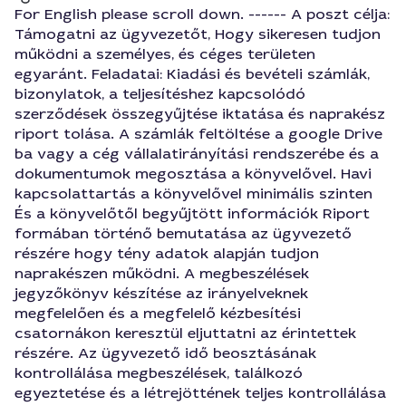
For English please scroll down. ------ A poszt célja:
Támogatni az ügyvezetőt, Hogy sikeresen tudjon
működni a személyes, és céges területen
egyaránt. Feladatai: Kiadási és bevételi számlák,
bizonylatok, a teljesítéshez kapcsolódó
szerződések összegyűjtése iktatása és naprakész
riport tolása. A számlák feltöltése a google Drive
ba vagy a cég vállalatirányítási rendszerébe és a
dokumentumok megosztása a könyvelővel. Havi
kapcsolattartás a könyvelővel minimális szinten
És a könyvelőtől begyűjtött információk Riport
formában történő bemutatása az ügyvezető
részére hogy tény adatok alapján tudjon
naprakészen működni. A megbeszélések
jegyzőkönyv készítése az irányelveknek
megfelelően és a megfelelő kézbesítési
csatornákon keresztül eljuttatni az érintettek
részére. Az ügyvezető idő beosztásának
kontrollálása megbeszélések, találkozó
egyeztetése és a létrejöttének teljes kontrollálása