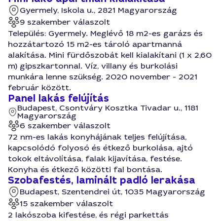
Gyermely, Iskola u., 2821 Magyarország
9 szakember válaszolt
Település: Gyermely. Meglévő 18 m2-es garázs és
hozzátartozó 15 m2-es tároló apartmanná
alakítása. Mini fürdőszobát kell kialakítani (1 x 2,60
m) gipszkartonnal. Víz, villany és burkolási
munkára lenne szükség. 2020 november - 2021
február között.
Panel lakás felújítás
Budapest, Csontváry Kosztka Tivadar u., 1181
Magyarország
6 szakember válaszolt
72 nm-es lakás konyhájának teljes felújítása,
kapcsolódó folyosó és étkező burkolása, ajtó
tokok eltávolítása, falak kijavítása, festése.
Konyha és étkező közötti fal bontása.
Szobafestés, laminált padló lerakása
Budapest, Szentendrei út, 1035 Magyarország
15 szakember válaszolt
2 lakószoba kifestése, és régi parkettás