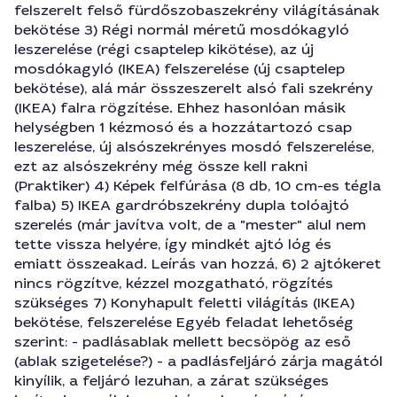
felszerelt felső fürdőszobaszekrény világításának
bekötése 3) Régi normál méretű mosdókagyló
leszerelése (régi csaptelep kikötése), az új
mosdókagyló (IKEA) felszerelése (új csaptelep
bekötése), alá már összeszerelt alsó fali szekrény
(IKEA) falra rögzítése. Ehhez hasonlóan másik
helységben 1 kézmosó és a hozzátartozó csap
leszerelése, új alsószekrényes mosdó felszerelése,
ezt az alsószekrény még össze kell rakni
(Praktiker) 4) Képek felfúrása (8 db, 10 cm-es tégla
falba) 5) IKEA gardróbszekrény dupla tolóajtó
szerelés (már javítva volt, de a "mester" alul nem
tette vissza helyére, így mindkét ajtó lóg és
emiatt összeakad. Leírás van hozzá, 6) 2 ajtókeret
nincs rögzítve, kézzel mozgatható, rögzítés
szükséges 7) Konyhapult feletti világítás (IKEA)
bekötése, felszerelése Egyéb feladat lehetőség
szerint: - padlásablak mellett becsöpög az eső
(ablak szigetelése?) - a padlásfeljáró zárja magától
kinyílik, a feljáró lezuhan, a zárat szükséges