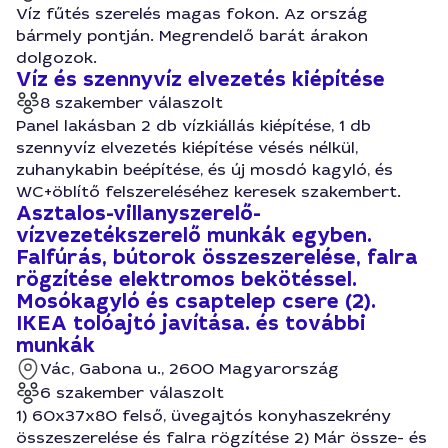
Víz fűtés szerelés magas fokon. Az ország
bármely pontján. Megrendelő barát árakon
dolgozok.
Víz és szennyvíz elvezetés kiépítése
8 szakember válaszolt
Panel lakásban 2 db vízkiállás kiépítése, 1 db
szennyvíz elvezetés kiépítése vésés nélkül,
zuhanykabin beépítése, és új mosdó kagyló, és
WC+öblítő felszereléséhez keresek szakembert.
Asztalos-villanyszerelő-
vízvezetékszerelő munkák egyben.
Falfúrás, bútorok összeszerelése, falra
rögzítése elektromos bekötéssel.
Mosókagyló és csaptelep csere (2).
IKEA tolóajtó javítása. és további
munkák
Vác, Gabona u., 2600 Magyarország
6 szakember válaszolt
1) 60x37x80 felső, üvegajtós konyhaszekrény
összeszerelése és falra rögzítése 2) Már össze- és