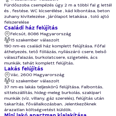
Fürdőszoba csempézés úgy 2 m a többi fal g lettél
és , festése. WC kicserélése , kád kibontása, beton
zuhany kivitelezése , járólapot letakása , toló ajtó
felszerelése
Családi ház felújítás
Felcsút, 8086 Magyarország
15 szakember válaszolt
190 nm-es családi ház komplett felújítása. Főfal
áthelyezés, tető fóliázás, nyílászáró csere, belső
válaszfalazás, burkolatcsere, szigetelés, ács
munkák, tehát komplett felújítás.
Lakás felújítás
Vác, 2600 Magyarország
12 szakember válaszolt
37 nm-es lakás teljeskörű felújítása. Falbontás,
sittelszállítás, hideg-meleg burkolás, szakipari
munkák (víz, villany, gáz szerelés), felújítás után
takarítás, fővállalkozásban. Jelentkezõknek
árazatlan költségvetést küldök.
Mini lakó apartman kialakítása