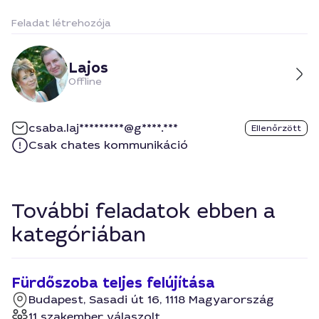
Feladat létrehozója
Lajos
Offline
csaba.laj*********@g****.***
Ellenőrzött
Csak chates kommunikáció
További feladatok ebben a
kategóriában
Fürdőszoba teljes felújítása
Budapest, Sasadi út 16, 1118 Magyarország
11 szakember válaszolt