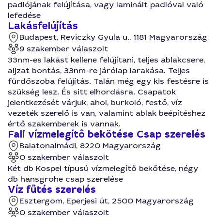
padlójának felújítása, vagy laminált padlóval való
lefedése
Lakásfelújítás
Budapest, Reviczky Gyula u., 1181 Magyarország
9 szakember válaszolt
33nm-es lakást kellene felújítani, teljes ablakcsere,
aljzat bontás, 33nm-re járólap larakása. Teljes
fürdőszoba felújítás. Talán még egy kis festésre is
szükség lesz. És sitt elhordásra. Csapatok
jelentkezését várjuk, ahol, burkoló, festő, víz
vezeték szerelő is van, valamint ablak beépítéshez
értő szakemberek is vannak.
Fali vízmelegítő bekötése Csap szerelés
Balatonalmádi, 8220 Magyarország
0 szakember válaszolt
Két db Kospel típusú vízmelegítő bekőtése, négy
db hansgrohe csap szerelése
Víz fűtés szerelés
Esztergom, Eperjesi út, 2500 Magyarország
0 szakember válaszolt