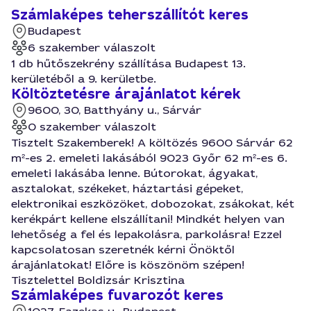
Számlaképes teherszállítót keres
Budapest
6 szakember válaszolt
1 db hűtőszekrény szállítása Budapest 13.
kerületéből a 9. kerületbe.
Költöztetésre árajánlatot kérek
9600, 30, Batthyány u., Sárvár
0 szakember válaszolt
Tisztelt Szakemberek! A költözés 9600 Sárvár 62
m²-es 2. emeleti lakásából 9023 Győr 62 m²-es 6.
emeleti lakásába lenne. Bútorokat, ágyakat,
asztalokat, székeket, háztartási gépeket,
elektronikai eszközöket, dobozokat, zsákokat, két
kerékpárt kellene elszállítani! Mindkét helyen van
lehetőség a fel és lepakolásra, parkolásra! Ezzel
kapcsolatosan szeretnék kérni Önöktől
árajánlatokat! Előre is köszönöm szépen!
Tisztelettel Boldizsár Krisztina
Számlaképes fuvarozót keres