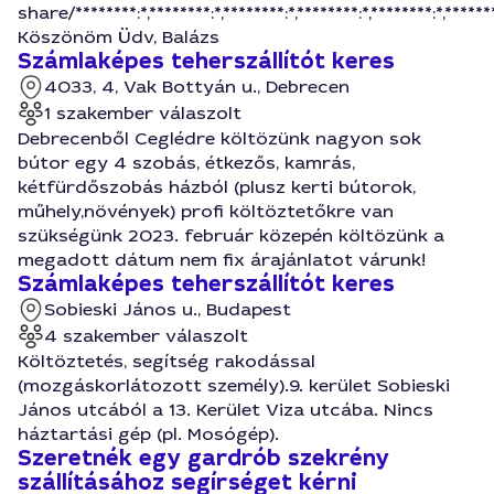
share/********:*,********:*,********:*,********:*,********:*,********:
Köszönöm Üdv, Balázs
Számlaképes teherszállítót keres
4033, 4, Vak Bottyán u., Debrecen
1 szakember válaszolt
Debrecenből Ceglédre költözünk nagyon sok
bútor egy 4 szobás, étkezős, kamrás,
kétfürdőszobás házból (plusz kerti bútorok,
műhely,növények) profi költöztetőkre van
szükségünk 2023. február közepén költözünk a
megadott dátum nem fix árajánlatot várunk!
Számlaképes teherszállítót keres
Sobieski János u., Budapest
4 szakember válaszolt
Költöztetés, segítség rakodással
(mozgáskorlátozott személy).9. kerület Sobieski
János utcából a 13. Kerület Viza utcába. Nincs
háztartási gép (pl. Mosógép).
Szeretnék egy gardrób szekrény
szállításához segírséget kérni