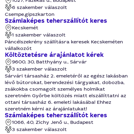
1027, Fazekas u., Budapest
6 szakember válaszolt
Csempe,gipszkarton
Számlaképes teherszállítót keres
Kecskemét
1 szakember válaszolt
Páncélszekrény szállításra keresek Kecskeméten
vállalkozót
Költöztetésre árajánlatot kérek
9600, 30, Batthyány u., Sárvár
3 szakember válaszolt
Sárvári társasház 2. emeletéről az egész lakásban
lévő bútorokat, berendezési tárgyakat, dobozba,
zsákokba csomagolt személyes holmikat
szeretném Győrbe költözés miatt elszállíttatni az
ottani társasház 6. emeleti lakásába! Ehhez
szeretném kérni az árajánlatukat!
Számlaképes teherszállítót keres
1066, 40, Zichy Jenő u., Budapest
3 szakember válaszolt