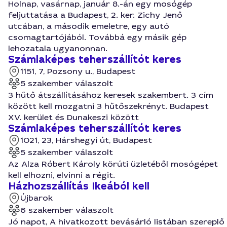
Holnap, vasárnap, január 8.-án egy mosógép
feljuttatása a Budapest, 2. ker. Zichy Jenő
utcában, a második emeletre, egy autó
csomagtartójából. Továbbá egy másik gép
lehozatala ugyanonnan.
Számlaképes teherszállítót keres
1151, 7, Pozsony u., Budapest
5 szakember válaszolt
3 hűtő átszállításához keresek szakembert. 3 cím
között kell mozgatni 3 hűtőszekrényt. Budapest
XV. kerület és Dunakeszi között
Számlaképes teherszállítót keres
1021, 23, Hárshegyi út, Budapest
5 szakember válaszolt
Az Alza Róbert Károly körúti üzletéből mosógépet
kell elhozni, elvinni a régit.
Házhozszállítás Ikeából kell
Újbarok
6 szakember válaszolt
Jó napot, A hivatkozott bevásárló listában szereplő 