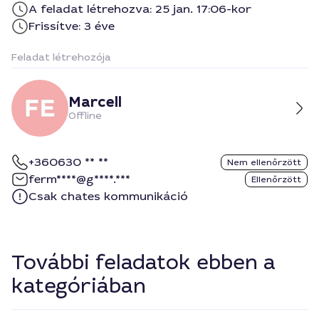
A feladat létrehozva: 25 jan. 17:06-kor
Frissítve: 3 éve
Feladat létrehozója
Marcell
Offline
+360630 ** **
Nem ellenőrzött
ferm****@g****.***
Ellenőrzött
Csak chates kommunikáció
További feladatok ebben a
kategóriában