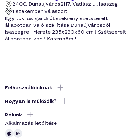
2400, Dunaújváros
2117, Vadász u., Isaszeg
1 szakember válaszolt
Egy tükrös gardróbszekrény szétszerelt
állapotban való szállítása Dunaújvárosból
Isaszegre ! Mérete 235x230x60 cm ! Szétszerelt
állapotban van ! Köszönöm !
Felhasználóinknak
Hogyan is működik?
Rólunk
Alkalmazás letőltése