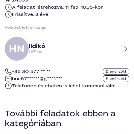
A feladat létrehozva: 11 feb. 18:35-kor
Frissítve: 3 éve
Feladat létrehozója
Ildikó
Offline
+36 30 577 ** **
Ellenőrzött
hne67******@g****.***
Ellenőrzött
Telefonon és chaten is lehet kommunikálni
További feladatok ebben a
kategóriában