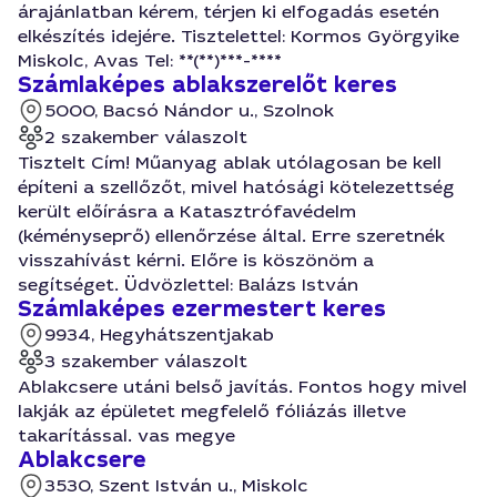
árajánlatban kérem, térjen ki elfogadás esetén
elkészítés idejére. Tisztelettel: Kormos Györgyike
Miskolc, Avas Tel: **(**)***-****
Számlaképes ablakszerelőt keres
5000, Bacsó Nándor u., Szolnok
2 szakember válaszolt
Tisztelt Cím! Műanyag ablak utólagosan be kell
építeni a szellőzőt, mivel hatósági kötelezettség
került előírásra a Katasztrófavédelm
(kéményseprő) ellenőrzése által. Erre szeretnék
visszahívást kérni. Előre is köszönöm a
segítséget. Üdvözlettel: Balázs István
Számlaképes ezermestert keres
9934, Hegyhátszentjakab
3 szakember válaszolt
Ablakcsere utáni belső javítás. Fontos hogy mivel
lakják az épületet megfelelő fóliázás illetve
takarítással. vas megye
Ablakcsere
3530, Szent István u., Miskolc