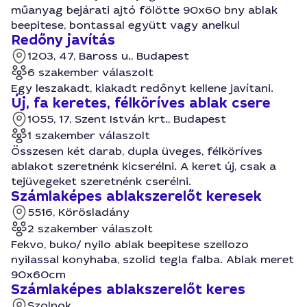
műanyag bejárati ajtó fölötte 90x60 bny ablak
beepitese, bontassal együtt vagy anelkul
Redőny javítás
1203, 47, Baross u., Budapest
6 szakember válaszolt
Egy leszakadt, kiakadt redőnyt kellene javítani.
Új, fa keretes, félköríves ablak csere
1055, 17, Szent István krt., Budapest
1 szakember válaszolt
Összesen két darab, dupla üveges, félköríves
ablakot szeretnénk kicserélni. A keret új, csak a
tejüvegeket szeretnénk cserélni.
Számlaképes ablakszerelőt keresek
5516, Körösladány
2 szakember válaszolt
Fekvo, buko/ nyilo ablak beepitese szellozo
nyilassal konyhaba, szolid tegla falba. Ablak meret
90x60cm
Számlaképes ablakszerelőt keres
Szolnok