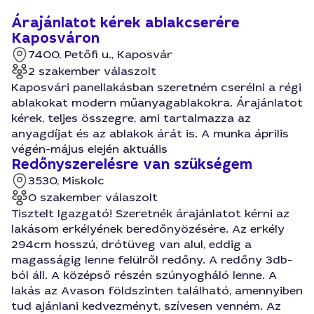
Árajánlatot kérek ablakcserére
Kaposváron
7400, Petőfi u., Kaposvár
2 szakember válaszolt
Kaposvári panellakásban szeretném cserélni a régi
ablakokat modern műanyagablakokra. Árajánlatot
kérek, teljes összegre, ami tartalmazza az
anyagdíjat és az ablakok árát is. A munka április
végén-május elején aktuális
Redőnyszerelésre van szükségem
3530, Miskolc
0 szakember válaszolt
Tisztelt Igazgató! Szeretnék árajánlatot kérni az
lakásom erkélyének beredőnyözésére. Az erkély
294cm hosszú, drótüveg van alul, eddig a
magasságig lenne felülről redőny. A redőny 3db-
ból áll. A középső részén szúnyogháló lenne. A
lakás az Avason földszinten található, amennyiben
tud ajánlani kedvezményt, szívesen venném. Az