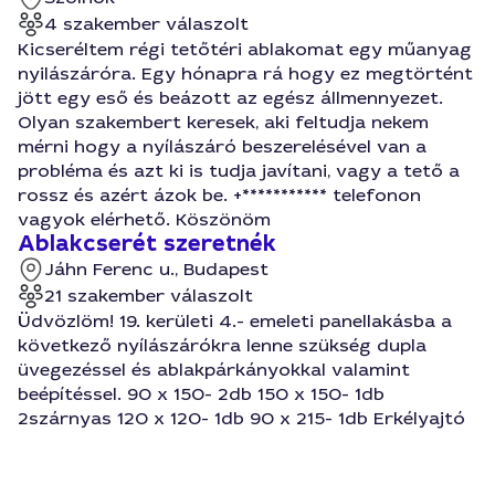
4 szakember válaszolt
Kicseréltem régi tetőtéri ablakomat egy műanyag
nyilászáróra. Egy hónapra rá hogy ez megtörtént
jött egy eső és beázott az egész állmennyezet.
Olyan szakembert keresek, aki feltudja nekem
mérni hogy a nyílászáró beszerelésével van a
probléma és azt ki is tudja javítani, vagy a tető a
rossz és azért ázok be. +*********** telefonon
vagyok elérhető. Köszönöm
Ablakcserét szeretnék
Jáhn Ferenc u., Budapest
21 szakember válaszolt
Üdvözlöm! 19. kerületi 4.- emeleti panellakásba a
következő nyílászárókra lenne szükség dupla
üvegezéssel és ablakpárkányokkal valamint
beépítéssel. 90 x 150- 2db 150 x 150- 1db
2szárnyas 120 x 120- 1db 90 x 215- 1db Erkélyajtó