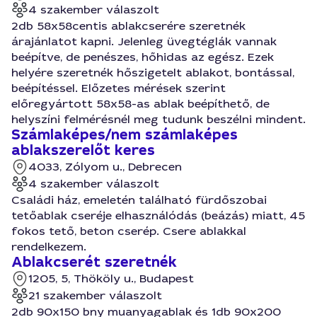
4 szakember válaszolt
2db 58x58centis ablakcserére szeretnék
árajánlatot kapni. Jelenleg üvegtéglák vannak
beépítve, de penészes, hőhidas az egész. Ezek
helyére szeretnék hőszigetelt ablakot, bontással,
beépítéssel. Előzetes mérések szerint
előregyártott 58x58-as ablak beépíthető, de
helyszíni felmérésnél meg tudunk beszélni mindent.
Számlaképes/nem számlaképes
ablakszerelőt keres
4033, Zólyom u., Debrecen
4 szakember válaszolt
Családi ház, emeletén található fürdőszobai
tetőablak cseréje elhasználódás (beázás) miatt, 45
fokos tető, beton cserép. Csere ablakkal
rendelkezem.
Ablakcserét szeretnék
1205, 5, Thököly u., Budapest
21 szakember válaszolt
2db 90x150 bny muanyagablak és 1db 90x200