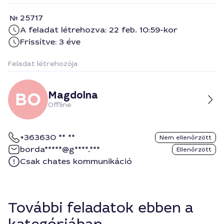
25717
A feladat létrehozva: 22 feb. 10:59-kor
Frissítve: 3 éve
Feladat létrehozója
Magdolna
Offline
+363630 ** **
Nem ellenőrzött
borda*****@g****.***
Ellenőrzött
Csak chates kommunikáció
További feladatok ebben a