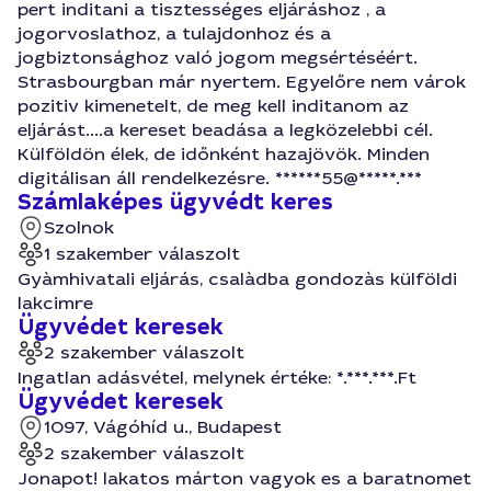
pert inditani a tisztességes eljáráshoz , a
jogorvoslathoz, a tulajdonhoz és a
jogbiztonsághoz való jogom megsértéséért.
Strasbourgban már nyertem. Egyelőre nem várok
pozitiv kimenetelt, de meg kell inditanom az
eljárást....a kereset beadása a legközelebbi cél.
Külföldön élek, de időnként hazajövök. Minden
digitálisan áll rendelkezésre. ******55@*****.***
Számlaképes ügyvédt keres
Szolnok
1 szakember válaszolt
Gyàmhivatali eljárás, csalàdba gondozàs külföldi
lakcimre
Ügyvédet keresek
2 szakember válaszolt
Ingatlan adásvétel, melynek értéke: *.***.***.Ft
Ügyvédet keresek
1097, Vágóhíd u., Budapest
2 szakember válaszolt
Jonapot! lakatos márton vagyok es a baratnomet