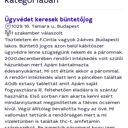
kategóriában
Ügyvédet keresek büntetőjog
1029, 16, Tamara u., Budapest
1 szakember válaszolt
Tiszteletem én F.Cintia vagyok 24éves ,Budapesti
lakos. Büntető jogos azon belül kábítószer
ügyvédre lenne szügségünk nekem és a páromnak.
2020.decemberében rendőri intézkedés volt szülői
házunkban mert Apám bántalmazta
édesanyukámat. Mi ott éltünk akkor a párommal.
A rendőri intézkedés alatt lent a pincében találtak
40db extasy tablettát amit Apám saját
fogyasztásra ill. feltehetően eladásra is szánta/
használta. Első sorban rám akarta kenni ezért
mindannyiunkat megpislitettek a 13éves öcsémen
kívűl. Végül állítólag bevallotta hogy az övé. Mi
vallomást tettünk a rendőrségen mert a mi
vizeletünben is találtak thc-t, amfetamin
származékot. Be ismertük párommal hogy igen