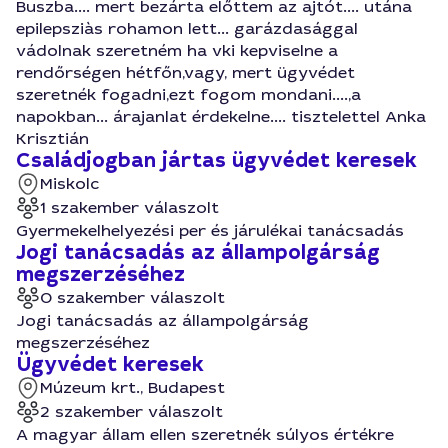
Buszba.... mert bezárta előttem az ajtót.... utána
epilepsziàs rohamon lett... garázdasággal
vádolnak szeretném ha vki kepviselne a
rendőrségen hétfőn,vagy, mert ügyvédet
szeretnék fogadni,ezt fogom mondani....,a
napokban... árajanlat érdekelne.... tisztelettel Anka
Krisztián
Családjogban jártas ügyvédet keresek
Miskolc
1 szakember válaszolt
Gyermekelhelyezési per és járulékai tanácsadás
Jogi tanácsadás az állampolgárság
megszerzéséhez
0 szakember válaszolt
Jogi tanácsadás az állampolgárság
megszerzéséhez
Ügyvédet keresek
Múzeum krt., Budapest
2 szakember válaszolt
A magyar állam ellen szeretnék súlyos értékre