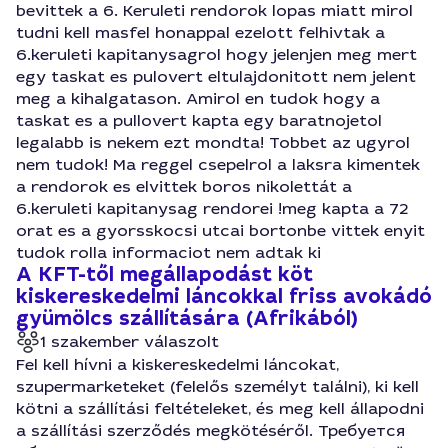
bevittek a 6. Keruleti rendorok lopas miatt mirol
tudni kell masfel honappal ezelott felhivtak a
6.keruleti kapitanysagrol hogy jelenjen meg mert
egy taskat es pulovert eltulajdonitott nem jelent
meg a kihalgatason. Amirol en tudok hogy a
taskat es a pullovert kapta egy baratnojetol
legalabb is nekem ezt mondta! Tobbet az ugyrol
nem tudok! Ma reggel csepelrol a laksra kimentek
a rendorok es elvittek boros nikolettát a
6.keruleti kapitanysag rendorei !meg kapta a 72
orat es a gyorsskocsi utcai bortonbe vittek enyit
tudok rolla informaciot nem adtak ki
A KFT-től megállapodást köt
kiskereskedelmi láncokkal friss avokádó
gyümölcs szállítására (Afrikából)
1 szakember válaszolt
Fel kell hívni a kiskereskedelmi láncokat,
szupermarketeket (felelős személyt találni), ki kell
kötni a szállítási feltételeket, és meg kell állapodni
a szállítási szerződés megkötéséről. Требуется