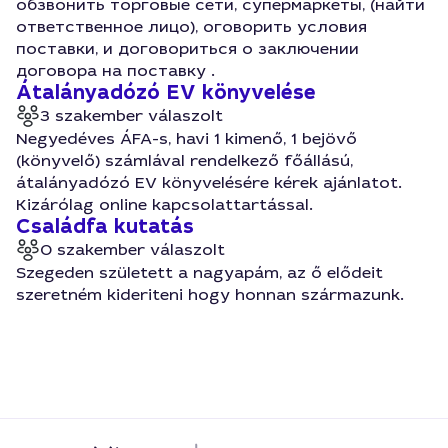
обзвонить торговые сети, супермаркеты, (найти
ответственное лицо), оговорить условия
поставки, и договориться о заключении
договора на поставку .
Átalányadózó EV könyvelése
3 szakember válaszolt
Negyedéves ÁFA-s, havi 1 kimenő, 1 bejövő
(könyvelő) számlával rendelkező főállású,
átalányadózó EV könyvelésére kérek ajánlatot.
Kizárólag online kapcsolattartással.
Családfa kutatás
0 szakember válaszolt
Szegeden született a nagyapám, az ő elődeit
szeretném kideriteni hogy honnan származunk.