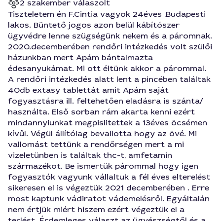
2 szakember válaszolt
Tiszteletem én F.Cintia vagyok 24éves ,Budapesti
lakos. Büntető jogos azon belül kábítószer
ügyvédre lenne szügségünk nekem és a páromnak.
2020.decemberében rendőri intézkedés volt szülői
házunkban mert Apám bántalmazta
édesanyukámat. Mi ott éltünk akkor a párommal.
A rendőri intézkedés alatt lent a pincében találtak
40db extasy tablettát amit Apám saját
fogyasztásra ill. feltehetően eladásra is szánta/
használta. Első sorban rám akarta kenni ezért
mindannyiunkat megpislitettek a 13éves öcsémen
kívűl. Végül állítólag bevallotta hogy az övé. Mi
vallomást tettünk a rendőrségen mert a mi
vizeletünben is találtak thc-t, amfetamin
származékot. Be ismertük párommal hogy igen
fogyasztók vagyunk vállaltuk a fél éves elterelést
sikeresen el is végeztük 2021 decemberében . Erre
most kaptunk vádiratot vádemelésről. Egyáltalán
nem értjük miért hiszem ezért végeztük el a
terlést. Érdemleges választ az ügyészségtől és a