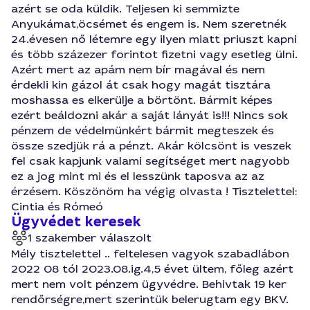
azért se oda küldik. Teljesen ki semmizte
Anyukámat,öcsémet és engem is. Nem szeretnék
24.évesen nő létemre egy ilyen miatt priuszt kapni
és több százezer forintot fizetni vagy esetleg ülni.
Azért mert az apám nem bír magával és nem
érdekli kin gázol át csak hogy magát tisztára
moshassa es elkerülje a börtönt. Bármit képes
ezért beáldozni akár a saját lányát is!!! Nincs sok
pénzem de védelmünkért bármit megteszek és
össze szedjük rá a pénzt. Akár kölcsönt is veszek
fel csak kapjunk valami segítséget mert nagyobb
ez a jog mint mi és el lesszünk taposva az az
érzésem. Köszönöm ha végig olvasta ! Tisztelettel:
Cintia és Rómeó
Ügyvédet keresek
1 szakember válaszolt
Mély tisztelettel .. feltelesen vagyok szabadlábon
2022 08 tól 2023.08.ig.4,5 évet ültem, főleg azért
mert nem volt pénzem ügyvédre. Behivtak 19 ker
rendőrségre,mert szerintük belerugtam egy BKV.