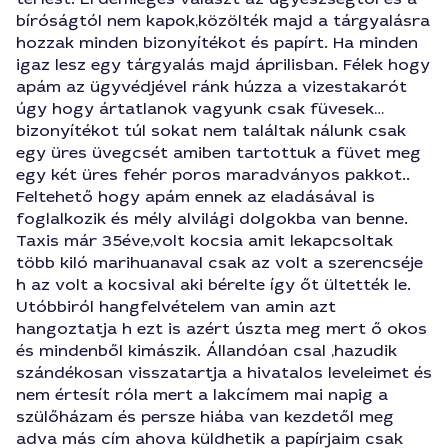
bíróságtól nem kapok,közölték majd a tárgyalásra
hozzak minden bizonyítékot és papírt. Ha minden
igaz lesz egy tárgyalás majd áprilisban. Félek hogy
apám az ügyvédjével ránk húzza a vizestakarót
úgy hogy ártatlanok vagyunk csak füvesek…
bizonyítékot túl sokat nem találtak nálunk csak
egy üres üvegcsét amiben tartottuk a füvet meg
egy két üres fehér poros maradványos pakkot..
Feltehető hogy apám ennek az eladásával is
foglalkozik és mély alvilági dolgokba van benne.
Taxis már 35éve,volt kocsia amit lekapcsoltak
több kiló marihuanaval csak az volt a szerencséje
h az volt a kocsival aki bérelte így őt ültették le.
Utóbbiról hangfelvételem van amin azt
hangoztatja h ezt is azért úszta meg mert ő okos
és mindenből kimászik. Állandóan csal ,hazudik
szándékosan visszatartja a hivatalos leveleimet és
nem értesít róla mert a lakcímem mai napig a
szülőházam és persze hiába van kezdetől meg
adva más cím ahova küldhetik a papírjaim csak