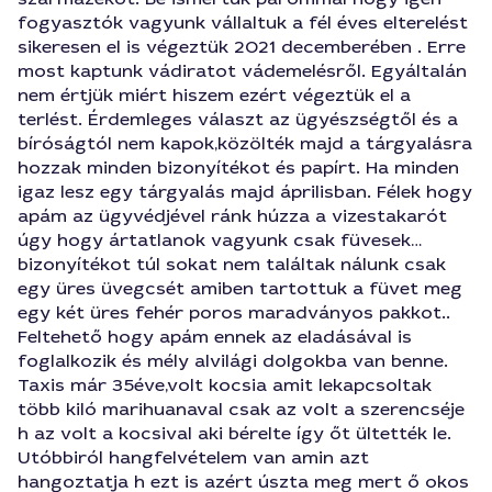
fogyasztók vagyunk vállaltuk a fél éves elterelést
sikeresen el is végeztük 2021 decemberében . Erre
most kaptunk vádiratot vádemelésről. Egyáltalán
nem értjük miért hiszem ezért végeztük el a
terlést. Érdemleges választ az ügyészségtől és a
bíróságtól nem kapok,közölték majd a tárgyalásra
hozzak minden bizonyítékot és papírt. Ha minden
igaz lesz egy tárgyalás majd áprilisban. Félek hogy
apám az ügyvédjével ránk húzza a vizestakarót
úgy hogy ártatlanok vagyunk csak füvesek…
bizonyítékot túl sokat nem találtak nálunk csak
egy üres üvegcsét amiben tartottuk a füvet meg
egy két üres fehér poros maradványos pakkot..
Feltehető hogy apám ennek az eladásával is
foglalkozik és mély alvilági dolgokba van benne.
Taxis már 35éve,volt kocsia amit lekapcsoltak
több kiló marihuanaval csak az volt a szerencséje
h az volt a kocsival aki bérelte így őt ültették le.
Utóbbiról hangfelvételem van amin azt
hangoztatja h ezt is azért úszta meg mert ő okos