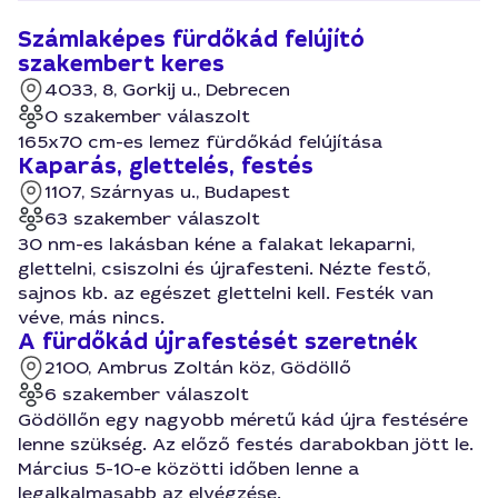
Számlaképes fürdőkád felújító
szakembert keres
4033, 8, Gorkij u., Debrecen
0 szakember válaszolt
165x70 cm-es lemez fürdőkád felújítása
Kaparás, glettelés, festés
1107, Szárnyas u., Budapest
63 szakember válaszolt
30 nm-es lakásban kéne a falakat lekaparni,
glettelni, csiszolni és újrafesteni. Nézte festő,
sajnos kb. az egészet glettelni kell. Festék van
véve, más nincs.
A fürdőkád újrafestését szeretnék
2100, Ambrus Zoltán köz, Gödöllő
6 szakember válaszolt
Gödöllőn egy nagyobb méretű kád újra festésére
lenne szükség. Az előző festés darabokban jött le.
Március 5-10-e közötti időben lenne a
legalkalmasabb az elvégzése.