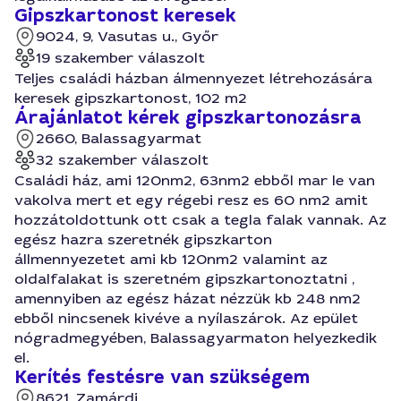
Gipszkartonost keresek
9024, 9, Vasutas u., Győr
19 szakember válaszolt
Teljes családi házban álmennyezet létrehozására
keresek gipszkartonost, 102 m2
Árajánlatot kérek gipszkartonozásra
2660, Balassagyarmat
32 szakember válaszolt
Családi ház, ami 120nm2, 63nm2 ebből mar le van
vakolva mert et egy régebi resz es 60 nm2 amit
hozzátoldottunk ott csak a tegla falak vannak. Az
egész hazra szeretnék gipszkarton
állmennyezetet ami kb 120nm2 valamint az
oldalfalakat is szeretném gipszkartonoztatni ,
amennyiben az egész házat nézzük kb 248 nm2
ebből nincsenek kivéve a nyílaszárok. Az epület
nógradmegyében, Balassagyarmaton helyezkedik
el.
Kerítés festésre van szükségem
8621, Zamárdi