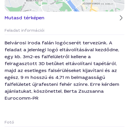
Mutasd térképen
Feladat információi
Belvárosi iroda falán logócserét tervezünk. A
feladat a jelenlegi logó eltávolításával kezdődne,
egy kb. 3m2-es falfelületről kellene a
felragasztott 3D betűket eltávolítani tapétáról,
majd az esetleges falsérüléseket kijavítani és az
egész, 9 m hosszú és 4,71 m belmagasságú
falfelületet újrafesteni fehér színre. Erre kérdem
ajánlatukat, köszönettel, Berta Zsuzsanna
Eurocomm-PR
Fotó