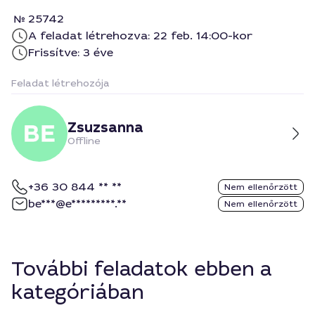
25742
A feladat létrehozva: 22 feb. 14:00-kor
Frissítve: 3 éve
Feladat létrehozója
Zsuzsanna
Offline
+36 30 844 ** **
Nem ellenőrzött
be***@e*********.**
Nem ellenőrzött
További feladatok ebben a
kategóriában