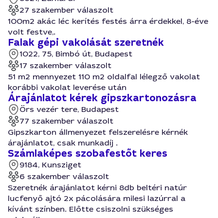
27 szakember válaszolt
100m2 akác léc kerítés festés árra érdekkel, 8-éve
volt festve,.
Falak gépi vakolását szeretnék
1022, 75, Bimbó út, Budapest
17 szakember válaszolt
51 m2 mennyezet 110 m2 oldalfal lélegző vakolat
korábbi vakolat leverése után
Árajánlatot kérek gipszkartonozásra
Örs vezér tere, Budapest
77 szakember válaszolt
Gipszkarton állmenyezet felszerelésre kérnék
árajánlatot, csak munkadíj .
Számlaképes szobafestőt keres
9184, Kunsziget
6 szakember válaszolt
Szeretnék árajánlatot kérni 8db beltéri natúr
lucfenyő ajtó 2x pácolására milesi lazúrral a
kívánt színben. Előtte csiszolni szükséges