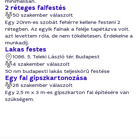
minimálisan.
2 réteges falfestés
50 szakember válaszolt
Egy 20nm-es szobát fehérre kellene festeni 2
rétegben. Az egyik falnak a feléje tapétázva volt,
azt levettem róla, de nem tökéletesen. Érdekelne a
munkadíj.
Lakas festes
1086, 5, Teleki László tér, Budapest
4 szakember válaszolt
50 nm budapesti lakás teljeskörű festése
Egy fal gipszkartonozása
26 szakember válaszolt
Egy 2,5 m x 3 m-es gipszkarton fal építésére van
szükségem.