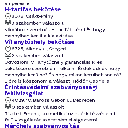
amperesre
H-tarifás bekötése
8073, Csákberény
3 szakember válaszolt
Klímához szeretnék H tarifát kérni És hogy
mennyiben kerül a kialakítása.
Villanytűzhely bekötése
6725, Alkony u., Szeged
2 szakember válaszolt
Üdvözlöm. Villanytűzhely garanciális ki és
bekötésére szeretném felkérni! Érdeklődnék hogy
mennyibe kerülne? És hogy mikor kerülhet sor rá?
Előre is köszönöm a választ! Hődör Gabriella
Érintésvédelmi szabványossági
felülvizsgálat
4029, 10, Baross Gábor u., Debrecen
0 szakember válaszolt
Tisztelt Ferenc, kozmetikai üzlet érintésvédelmi
felülvizsgálatát szeretném elvégeztetni.
Mérőhely szabványosítás