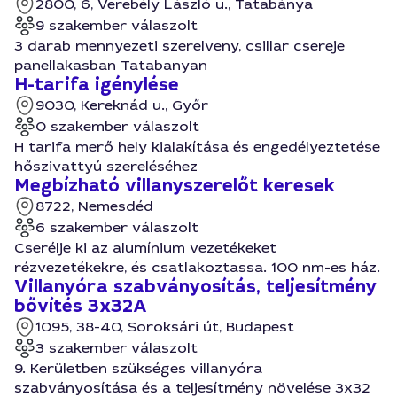
2800, 6, Verebély László u., Tatabánya
9 szakember válaszolt
3 darab mennyezeti szerelveny, csillar csereje
panellakasban Tatabanyan
H-tarifa igénylése
9030, Kereknád u., Győr
0 szakember válaszolt
H tarifa merő hely kialakítása és engedélyeztetése
hőszivattyú szereléséhez
Megbízható villanyszerelőt keresek
8722, Nemesdéd
6 szakember válaszolt
Cserélje ki az alumínium vezetékeket
rézvezetékekre, és csatlakoztassa. 100 nm-es ház.
Villanyóra szabványosítás, teljesítmény
bővítés 3x32A
1095, 38-40, Soroksári út, Budapest
3 szakember válaszolt
9. Kerületben szükséges villanyóra
szabványosítása és a teljesítmény növelése 3x32