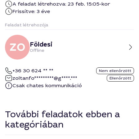
A feladat létrehozva: 23 feb. 15:05-kor
Frissítve: 3 éve
Feladat létrehozója
Földesi
Offline
+36 30 624 ** **
Nem ellenőrzött
zoltanfo*********@g****.***
Ellenőrzött
Csak chates kommunikáció
További feladatok ebben a
kategóriában