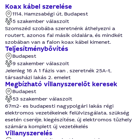
Koax kábel szerelése
1114, Hamzsabégi út, Budapest
5 szakember válaszolt
Szomszéd szobába szeretnénk áthelyezni a
routert, azonos fal másik oldalára, és mindkét
szobában van a falon koax kábel kimenet.
Teljesítménybővítés
Budapest
9 szakember válaszolt
Jelenleg 16 A 1 fázis van , szeretnék 25A-t,
társasházi lakás 2. emelet
Megbízható villanyszerelőt keresek
Budapest
53 szakember válaszolt
67m2- es budapesti nagypolgári lakás régi
elektromos vezetékeinek felülvizsgálata, szükség
esetén cseréje, kiegészítése, új elektromos tűzhely
számára komplett új vezetékelés
Villanyszerelés