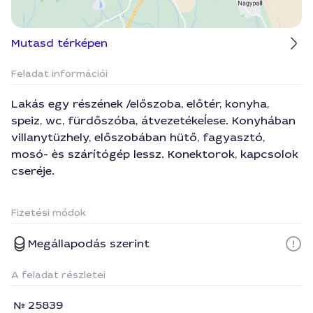
Mutasd térképen
Feladat információi
Lakás egy részének /előszoba, előtér, konyha,
speiz, wc, fürdőszóba, átvezetékeĺese. Konyhában
villanytüzhely, előszobában hütő, fagyasztó,
mosó- ès szárítógép lessz. Konektorok, kapcsolok
cseréje.
Fizetési módok
Megállapodás szerint
A feladat részletei
25839