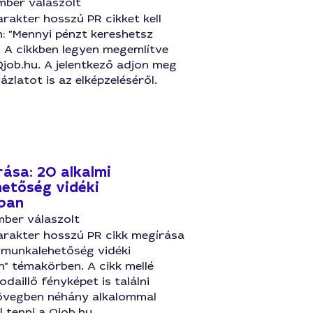
mber válaszolt
rakter hosszú PR cikket kell
: "Mennyi pénzt kereshetsz
" A cikkben legyen megemlítve
job.hu. A jelentkező adjon meg
ázlatot is az elképzeléséről.
rása: 20 alkalmi
etőség vidéki
ban
mber válaszolt
arakter hosszú PR cikk megírása
 munkalehetőség vidéki
" témakörben. A cikk mellé
odaillő fényképet is találni
szövegben néhány alkalommal
l tenni a Qjob.hu