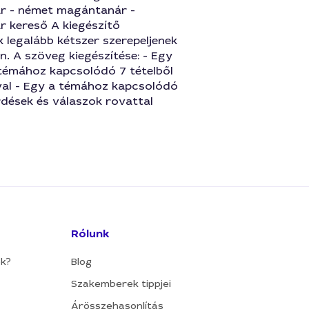
 - német magántanár -
 kereső A kiegészítő
 legalább kétszer szerepeljenek
. A szöveg kiegészítése: - Egy
 témához kapcsolódó 7 tételből
ával - Egy a témához kapcsolódó
rdések és válaszok rovattal
Rólunk
ok?
Blog
Szakemberek tippjei
Árösszehasonlítás