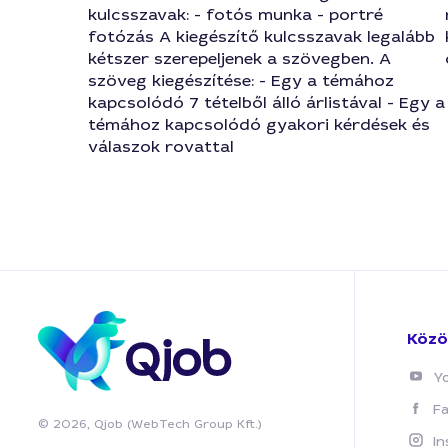
kulcsszavak: - fotós munka - portré
fotózás A kiegészítő kulcsszavak legalább
kétszer szerepeljenek a szövegben. A
szöveg kiegészítése: - Egy a témához
kapcsolódó 7 tételből álló árlistával - Egy a
témához kapcsolódó gyakori kérdések és
válaszok rovattal
Közö
Y
F
© 2026, Qjob (WebTech Group Kft.)
I