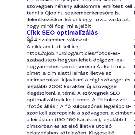
szövegben néhány alkalommal említést kell
tenni a Qjob.hu szakemberkeresőre is.
Jelentkezéskor kérünk egy rövid vázlatot,
hogy miről fog írni a jelölt.
Cikk SEO optimalizálás
4 szakember válaszolt
A cikk amit át kell írni:
https://qjob.hu/blog/articles/fotos-es-
szabaduszo-hogyan-lehet-dolgozni-es-
hogyan-lehet-penzt-keresni Át kell írni a
címet, a cím alatti leírást illetve az
alcímsorokat, kijavítani a régi szöveget és
legalább 2000 karakter új szöveggel
kiegészíteni, a téma: A szövegnek SEO
optimalizáltnak kell lennie. A fő kulcsszó:
"fotós állás " A fő kulcsszónak legalább 8-
szor kell szerepelnie a szövegben, a címben,
a leírásban (150-160 karakter), legalább 1
címsorban és az első illetve utolsó
bekezdésben kötelezően. Kiegészítő