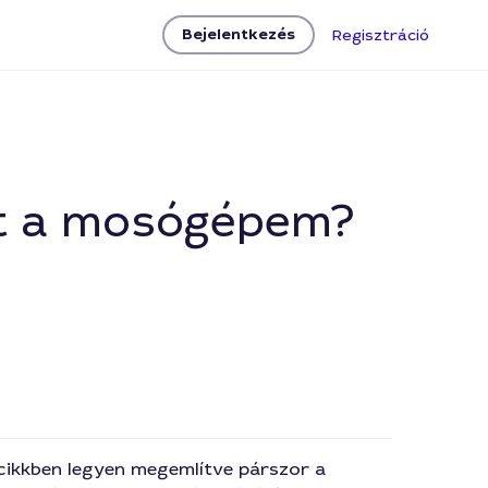
Bejelentkezés
Regisztráció
ott a mosógépem?
 cikkben legyen megemlítve párszor a