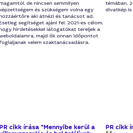
magamtól, de nincsen semmilyen
témában. 2
képzettségem és szükségem volna egy
divatkép is 
hozzáértőre aki átnézi és tanácsot ad.
Esetleg segítséget ajánl fel. 2021-es célom,
hogy hirdetésekkel látogatókat tereljek a
weboldalamra, majd ők onnan időpontot
foglaljanak velem szaktanácsadásra.
PR cikk írása "Mennyibe kerül a
PR cikk 