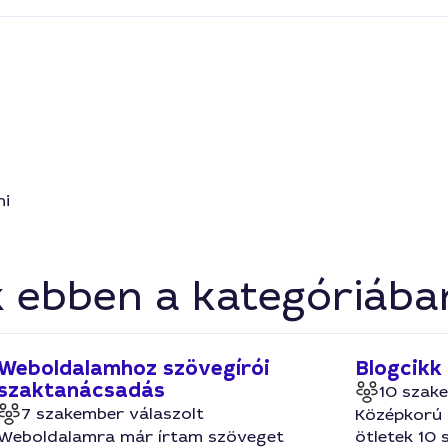
ni
k ebben a kategóriába
Weboldalamhoz szövegírói
Blogcikk 
szaktanácsadás
10 szak
7 szakember válaszolt
Középkorú 
Weboldalamra már írtam szöveget
ötletek 10 