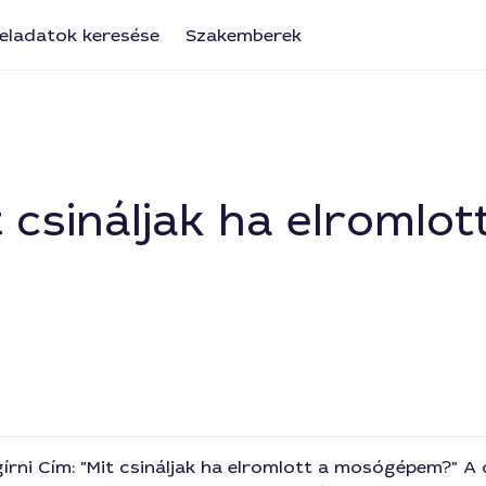
eladatok keresése
Szakemberek
it csináljak ha elroml
gírni Cím: "Mit csináljak ha elromlott a mosógépem?" A