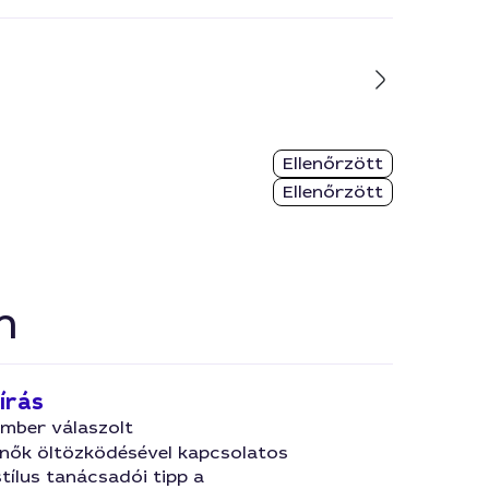
Ellenőrzött
Ellenőrzött
n
írás
ember válaszolt
nők öltözködésével kapcsolatos
stílus tanácsadói tipp a