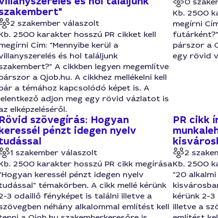
villanyszerelés és hol találjunk
0 szake
szakembert"
Kb. 2500 ka
2 szakember válaszolt
megírni Cím
Kb. 2500 karakter hosszú PR cikket kell
futárként?
megírni Cím: "Mennyibe kerül a
párszor a Q
villanyszerelés és hol találjunk
egy rövid v
szakembert?" A cikkben legyen megemlítve
párszor a Qjob.hu. A cikkhez mellékelni kell
pár a témához kapcsolódó képet is. A
jelentkező adjon meg egy rövid vázlatot is
az elképzeléséről.
Rövid szövegírás: Hogyan
PR cikk í
keressél pénzt idegen nyelv
munkaleh
tudással
kisváros
1 szakember válaszolt
2 szake
Kb. 2500 karakter hosszú PR cikk megírása
Kb. 2500 k
"Hogyan keressél pénzt idegen nyelv
"20 alkalmi
tudással" témakörben. A cikk mellé kérünk
kisvárosban
2-3 odaillő fényképet is találni illetve a
kérünk 2-3 
szövegben néhány alkalommal említést kell
illetve a 
tenni a Qjob.hu szakemberkeresőre is.
említést kel