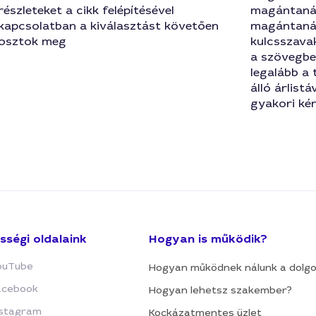
részleteket a cikk felépítésével
magántanár
kapcsolatban a kiválasztást követően
magántanár
osztok meg
kulcsszavak
a szövegben
legalább a
álló árlist
gyakori ké
sségi oldalaink
Hogyan is működik?
ouTube
Hogyan működnek nálunk a dolg
acebook
Hogyan lehetsz szakember?
nstagram
Kockázatmentes üzlet