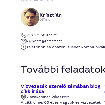
Feladat létrehozója
Krisztián
Offline
+36 30 569 ** **
kalm****@f*******.**
Telefonon és chaten is lehet kommunikál
További feladato
Vízvezeték szerelő témában blog
cikk írása
7 szakember válaszolt
A cikk címe: 65 éves vagyok és vízvezeték