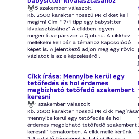
babysitter kiválasztásához
5 szakember válaszolt
Kb. 2500 karakter hosszú PR cikket kell
megírni Cím: " 7+1 tipp egy babysitter
kiválasztásához" A cikkben legyen
megemlítve párszor a Qjob.hu. A cikkhez
mellékelni kell pár a témához kapcsolódó
képet is. A jelentkező adjon meg egy rövid
vázlatot is az elképzeléséről.
Cikk írása: Mennyibe kerül egy
tetőfedés és hol érdemes
megbízható tetőfedő szakembert
keresni
1 szakember válaszolt
Kb. 2500 karakter hosszú PR cikk megírása
"Mennyibe kerül egy tetőfedés és hol
érdemes megbízható tetőfedő szakembert
keresnii" témakörben. A cikk mellé kérünk
2-3 odaillő fényképet is találni illetve a