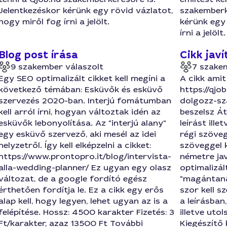
Jelentkezéskor kérünk egy rövid vázlatot,
szakemberk
hogy miről fog írni a jelölt.
kérünk egy 
írni a jelölt.
Blog post írása
Cikk javí
9 szakember válaszolt
7 szake
Egy SEO optimalizált cikket kell megíni a
A cikk amit á
következő témában: Esküvők és esküvő
https://qjo
szervezés 2020-ban. Interjú fomátumban
dolgozz-sz
kell arról írni, hogyan változtak idén az
beszelsz Át 
esküvők lebonyolítása. Az "interjú alany"
leírást ille
egy esküvő szervező, aki mesél az idei
régi szöveg
helyzetről. Így kell elképzelni a cikket:
szöveggel k
https://www.prontopro.it/blog/intervista-
németre ja
alla-wedding-planner/ Ez ugyan egy olasz
optimalizált
változat, de a google fordító egész
"magántaná
érthetően fordítja le. Ez a cikk egy erős
szor kell s
alap kell, hogy legyen, lehet ugyan az is a
a leírásban
felépítése. Hossz: 4500 karakter Fizetés: 3
illetve uto
Ft/karakter, azaz 13500 Ft További
Kiegészítő 