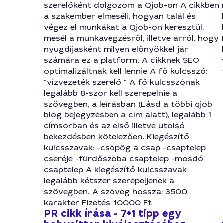
szerelőként dolgozom a Qjob-on A cikkben
a szakember elmeséli, hogyan talál és
végez el munkákat a Qjob-on keresztül,
mesél a munkavégzésről, illetve arról, hogy
nyugdíjasként milyen előnyökkel jár
számára ez a platform. A cikknek SEO
optimalizáltnak kell lennie A fő kulcsszó:
"vízvezeték szerelő " A fő kulcsszónak
legalább 8-szor kell szerepelnie a
szövegben, a leírásban (Lásd a többi qjob
blog bejegyzésben a cím alatt), legalább 1
címsorban és az első illetve utolsó
bekezdésben kötelezően. Kiegészítő
kulcsszavak: -csöpög a csap -csaptelep
cseréje -fürdőszoba csaptelep -mosdó
csaptelep A kiegészítő kulcsszavak
legalább kétszer szerepeljenek a
szövegben. A szöveg hossza: 3500
karakter Fizetés: 10000 Ft
PR cikk írása - 7+1 tipp egy