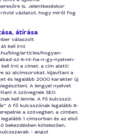
eresőre is. Jelentkezéskor
rövid vázlatot, hogy miről fog
tása, átírása
mber válaszolt
t kell írni:
b.hu/blog/articles/hogyan-
abad-sz-k-nt-ha-n-gy-nyelven-
kell írni a címet, a cím alatti
tve az alcímsorokat, kijavítani a
et és legalább 2000 karakter új
iegészíteni. A lengyel nyelvet
vítani A szövegnek SEO
nak kell lennie. A fő kulcsszó:
r" A fő kulcsszónak legalább 8-
zerepelnie a szövegben, a címben,
, legalább 1 címsorban és az első
lsó bekezdésben kötelezően.
kulcsszavak: - angol