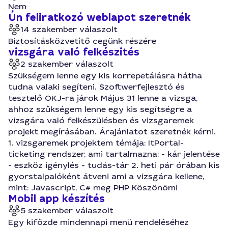
Nem
Ún feliratkozó weblapot szeretnék
14 szakember válaszolt
Biztosításközvetítő cegünk részére
vizsgára való felkészités
2 szakember válaszolt
Szükségem lenne egy kis korrepetálásra hátha
tudna valaki segíteni. Szoftwerfejlesztó és
tesztelő OKJ-ra járok Május 31 lenne a vizsga,
ahhoz szűkségem lenne egy kis segítségre a
vizsgára való felkészülésben és vizsgaremek
projekt megírásában. Árajánlatot szeretnék kérni.
1. vizsgaremek projektem témája: ItPortal-
ticketing rendszer, ami tartalmazna: - kár jelentése
- eszköz igénylés - tudás-tár 2. heti pár órában kis
gyorstalpalóként átveni ami a vizsgára kellene,
mint: Javascript, C# meg PHP Köszönöm!
Mobil app készítés
5 szakember válaszolt
Egy kifőzde mindennapi menü rendeléséhez