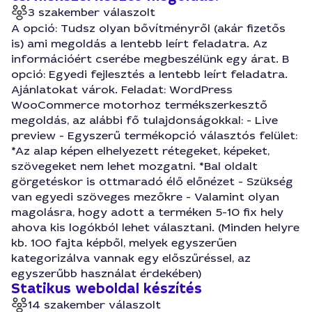
3 szakember válaszolt
A opció: Tudsz olyan bővítményről (akár fizetős
is) ami megoldás a lentebb leírt feladatra. Az
információért cserébe megbeszélünk egy árat. B
opció: Egyedi fejlesztés a lentebb leírt feladatra.
Ajánlatokat várok. Feladat: WordPress
WooCommerce motorhoz termékszerkesztő
megoldás, az alábbi fő tulajdonságokkal: - Live
preview - Egyszerű termékopció választós felület:
*Az alap képen elhelyezett rétegeket, képeket,
szövegeket nem lehet mozgatni. *Bal oldalt
görgetéskor is ottmaradó élő előnézet - Szükség
van egyedi szöveges mezőkre - Valamint olyan
magolásra, hogy adott a terméken 5-10 fix hely
ahova kis logókból lehet választani. (Minden helyre
kb. 100 fajta képből, melyek egyszerűen
kategorizálva vannak egy előszűréssel, az
egyszerűbb használat érdekében)
Statikus weboldal készítés
14 szakember válaszolt