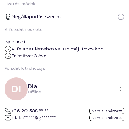
Fizetési módok
Megállapodás szerint
A feladat részletei
30831
A feladat létrehozva: 05 máj. 15:25-kor
Frissítve: 3 éve
Feladat létrehozója
Dia
Offline
+36 20 588 ** **
Nem ellenőrzött
diaba*****@g****.***
Nem ellenőrzött