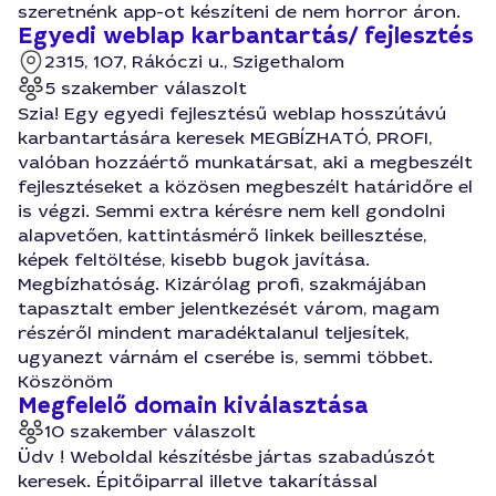
szeretnénk app-ot készíteni de nem horror áron.
Egyedi weblap karbantartás/ fejlesztés
2315, 107, Rákóczi u., Szigethalom
5 szakember válaszolt
Szia! Egy egyedi fejlesztésű weblap hosszútávú
karbantartására keresek MEGBÍZHATÓ, PROFI,
valóban hozzáértő munkatársat, aki a megbeszélt
fejlesztéseket a közösen megbeszélt határidőre el
is végzi. Semmi extra kérésre nem kell gondolni
alapvetően, kattintásmérő linkek beillesztése,
képek feltöltése, kisebb bugok javítása.
Megbízhatóság. Kizárólag profi, szakmájában
tapasztalt ember jelentkezését várom, magam
részéről mindent maradéktalanul teljesítek,
ugyanezt várnám el cserébe is, semmi többet.
Köszönöm
Megfelelő domain kiválasztása
10 szakember válaszolt
Üdv ! Weboldal készítésbe jártas szabadúszót
keresek. Épitőiparral illetve takarítással