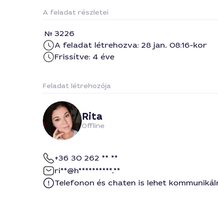
A feladat részletei
3226
A feladat létrehozva: 28 jan. 08:16-kor
Frissítve: 4 éve
Feladat létrehozója
Rita
Offline
+36 30 262 ** **
ri**@h**********.**
Telefonon és chaten is lehet kommunikál