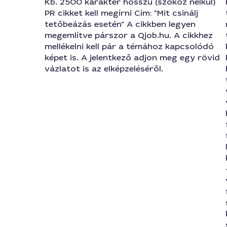
Kb. 2500 karakter hosszú (szóköz nélkül)
PR cikket kell megírni Cím: "Mit csinálj
tetőbeázás esetén" A cikkben legyen
megemlítve párszor a Qjob.hu. A cikkhez
mellékelni kell pár a témához kapcsolódó
képet is. A jelentkező adjon meg egy rövid
vázlatot is az elképzeléséről.