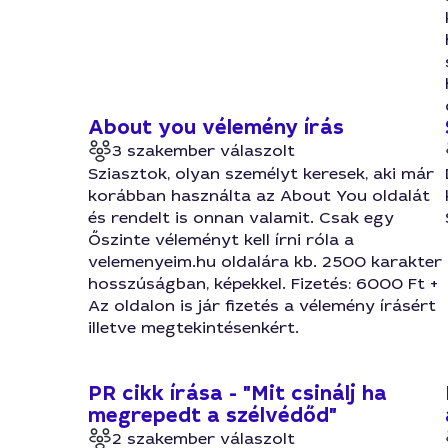
About you vélemény írás
3 szakember válaszolt
Sziasztok, olyan személyt keresek, aki már
korábban használta az About You oldalát
és rendelt is onnan valamit. Csak egy
Őszinte véleményt kell írni róla a
velemenyeim.hu oldalára kb. 2500 karakter
hosszúságban, képekkel. Fizetés: 6000 Ft +
Az oldalon is jár fizetés a vélemény írásért
illetve megtekintésenkért.
PR cikk írása - "Mit csinálj ha
megrepedt a szélvédőd"
2 szakember válaszolt