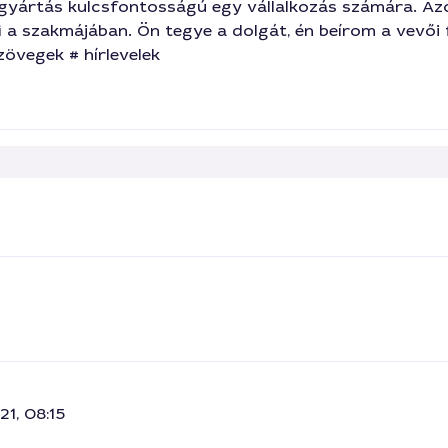
omgyártás kulcsfontosságú egy vállalkozás számára. A
i a szakmájában. Ön tegye a dolgát, én beírom a vevői
övegek # hírlevelek
1, 08:15