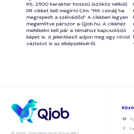
Kb. 2500 karakter hosszú (szóköz nélkül)
PR cikket kell megírni Cím: "Mit csinálj ha
megrepedt a szélvédőd" A cikkben legyen
megemlítve párszor a Qjob.hu. A cikkhez
mellékelni kell pár a témához kapcsolódó
képet is. A jelentkező adjon meg egy rövid
vázlatot is az elképzeléséről.
Közö
Y
F
© 2026, Qjob (WebTech Group Kft.)