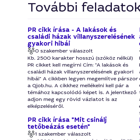
További feladato
PR cikk írása - A lakások és
családi házak villanyszerelésének
gyakori hibái
0 szakember válaszolt
Kb. 2500 karakter hosszú (szóköz nélkül)
PR cikket kell megírni Cím: "A lakások és
családi házak villanyszerelésének gyakori
hibái" A cikkben legyen megemlítve párszor
a Qjob.hu. A cikkhez mellékelni kell pár a
témához kapcsolódó képet is. A jelentkező
adjon meg egy rövid vázlatot is az
elképzeléséről.
PR cikk írása "Mit csinálj
tetőbeázás esetén"
1 szakember válaszolt