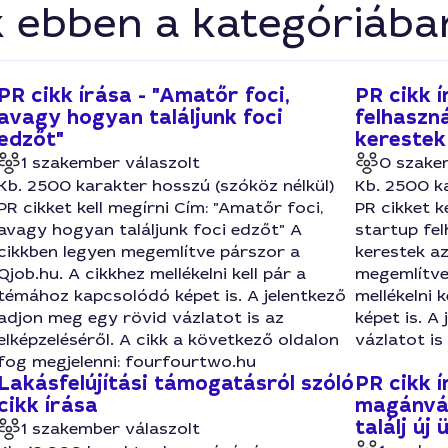
k ebben a kategóriába
PR cikk írása - "Amatőr foci,
PR cikk 
avagy hogyan találjunk foci
felhaszná
edzőt"
kerestek
1 szakember válaszolt
0 szake
Kb. 2500 karakter hosszú (szóköz nélkül)
Kb. 2500 ka
PR cikket kell megírni Cím: "Amatőr foci,
PR cikket k
avagy hogyan találjunk foci edzőt" A
startup fel
cikkben legyen megemlítve párszor a
kerestek az
Qjob.hu. A cikkhez mellékelni kell pár a
megemlítve
témához kapcsolódó képet is. A jelentkező
mellékelni 
adjon meg egy rövid vázlatot is az
képet is. A
elképzeléséről. A cikk a következő oldalon
vázlatot is
fog megjelenni: fourfourtwo.hu
Lakásfelújítási támogatásról szóló
PR cikk í
cikk írása
magánvál
találj új
1 szakember válaszolt