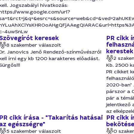
kell. Jogszabályi hivatkozás:
https://www.google.com/url?
sa=t&rct=j&q=&esrc=s&source=web&cd=&ved=2ahUKE
hYLuAhXClYsKHROoAHgQFjAAegQIARAC&url=https%3A%
c-4uwSnLw
Szövegírót keresek
PR cikk í
felhaszná
8 szakember válaszolt
kerestek
Dr. Janovics Jenő Rendező-színművészről
2 szake
kell írni egy kb 1200 karakteres előadást.
Sürgős!!!
Kb. 2500 ka
PR cikket k
felhasználó
2020-ban" 
párszor a Q
pár a témá
jelentkező 
az elképzel
PR cikk írása - "Takarítás hatásai
PR cikk 
az egészségre"
bekötése
5 szakember válaszolt
0 szake