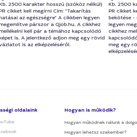
Kb. 2500 karakter hosszú (szóköz nélkül)
Kb. 2500 ka
PR cikket kell megírni Cím: "Takarítás
PR cikket k
hatásai az egészségre" A cikkben legyen
bekötése - 
megemlítve párszor a Qjob.hu. A cikkhez
legyen meg
mellékelni kell pár a témához kapcsolódó
cikkhez mel
képet is. A jelentkező adjon meg egy rövid
kapcsolódó 
vázlatot is az elképzeléséről.
meg egy röv
elképzelésé
sségi oldalaink
Hogyan is működik?
ouTube
Hogyan működnek nálunk a dolg
acebook
Hogyan lehetsz szakember?