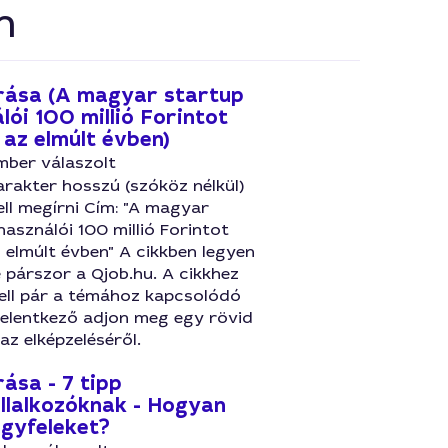
n
írása (A magyar startup
lói 100 millió Forintot
 az elmúlt évben)
mber válaszolt
rakter hosszú (szóköz nélkül)
ell megírni Cím: "A magyar
használói 100 millió Forintot
 elmúlt évben" A cikkben legyen
 párszor a Qjob.hu. A cikkhez
kell pár a témához kapcsolódó
 jelentkező adjon meg egy rövid
 az elképzeléséről.
rása - 7 tipp
lalkozóknak - Hogyan
 ügyfeleket?