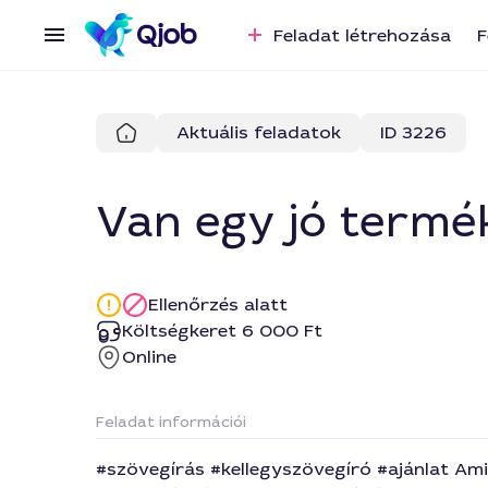
Feladat létrehozása
F
Aktuális feladatok
ID 3226
Van egy jó termék
Ellenőrzés alatt
Költségkeret 6 000 Ft
Online
Feladat információi
#szövegírás #kellegyszövegíró #ajánlat Ami 