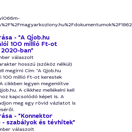
wiO66m-
2F%2Fmagyarkozlony.hu%2Fdokumentumok%2F1862b3f
rása - "A Qjob.hu
lói 100 millió Ft-ot
 2020-ban"
mber válaszolt
rakter hosszú (szóköz nélkül)
ell megírni Cím: "A Qjob.hu
i 100 millió Ft-ot kerestek
A cikkben legyen megemlítve
job.hu. A cikkhez mellékelni kell
hoz kapcsolódó képet is. A
adjon meg egy rövid vázlatot is
éséről.
írása - "Konnektor
 - szabályok és tévhitek"
mber válaszolt