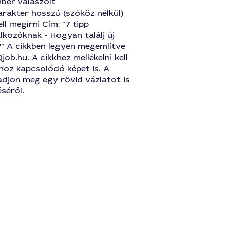
ber válaszolt
rakter hosszú (szóköz nélkül)
ll megírni Cím: "7 tipp
kozóknak - Hogyan találj új
?" A cikkben legyen megemlítve
job.hu. A cikkhez mellékelni kell
hoz kapcsolódó képet is. A
adjon meg egy rövid vázlatot is
éséről.