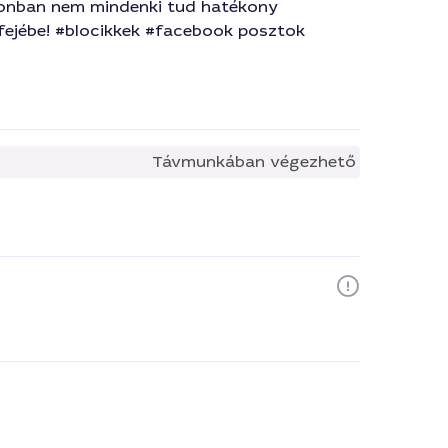
zonban nem mindenki tud hatékony
 fejébe! #blocikkek #facebook posztok
Távmunkában végezhető