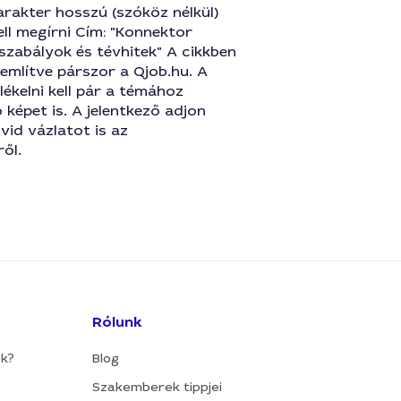
rakter hosszú (szóköz nélkül)
ell megírni Cím: "Konnektor
szabályok és tévhitek" A cikkben
említve párszor a Qjob.hu. A
lékelni kell pár a témához
képet is. A jelentkező adjon
id vázlatot is az
ről.
Rólunk
ok?
Blog
Szakemberek tippjei