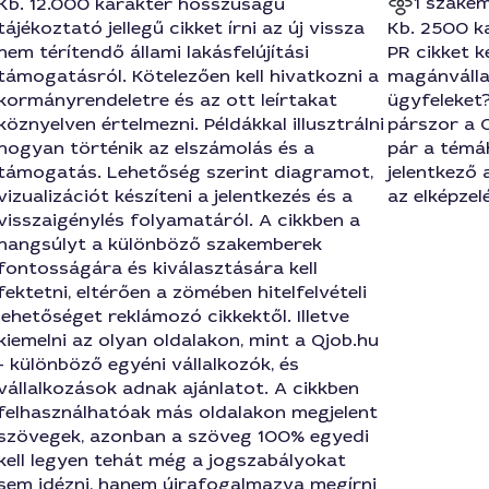
1 szakem
Kb. 12.000 karakter hosszúságú
tájékoztató jellegű cikket írni az új vissza
Kb. 2500 ka
nem térítendő állami lakásfelújítási
PR cikket ke
támogatásról. Kötelezően kell hivatkozni a
magánvállal
kormányrendeletre és az ott leírtakat
ügyfeleket
köznyelven értelmezni. Példákkal illusztrálni
párszor a Q
hogyan történik az elszámolás és a
pár a témá
támogatás. Lehetőség szerint diagramot,
jelentkező 
vizualizációt készíteni a jelentkezés és a
az elképzel
visszaigénylés folyamatáról. A cikkben a
hangsúlyt a különböző szakemberek
fontosságára és kiválasztására kell
fektetni, eltérően a zömében hitelfelvételi
lehetőséget reklámozó cikkektől. Illetve
kiemelni az olyan oldalakon, mint a Qjob.hu
- különböző egyéni vállalkozók, és
vállalkozások adnak ajánlatot. A cikkben
felhasználhatóak más oldalakon megjelent
szövegek, azonban a szöveg 100% egyedi
kell legyen tehát még a jogszabályokat
sem idézni, hanem újrafogalmazva megírni