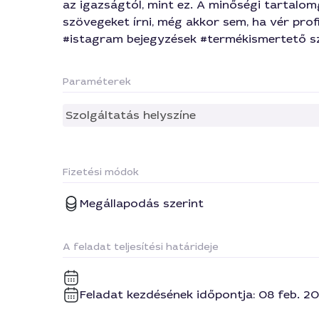
az igazságtól, mint ez. A minőségi tartal
szövegeket írni, még akkor sem, ha vér prof
#istagram bejegyzések #termékismertető sz
Paraméterek
Szolgáltatás helyszíne
Fizetési módok
Megállapodás szerint
A feladat teljesítési határideje
Feladat kezdésének időpontja: 08 feb. 202