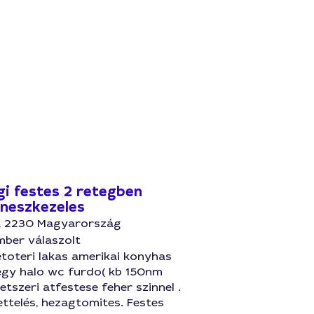
gi festes 2 retegben
eneszkezeles
 2230 Magyarország
mber válaszolt
toteri lakas amerikai konyhas
 egy halo wc furdo( kb 150nm
ketszeri atfestese feher szinnel .
lettelés, hezagtomites. Festes