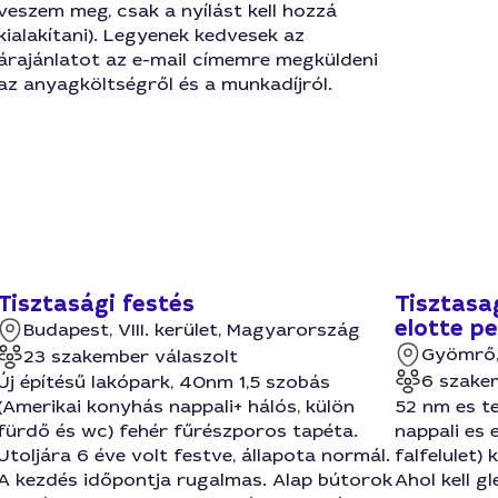
veszem meg, csak a nyílást kell hozzá
kialakítani). Legyenek kedvesek az
árajánlatot az e-mail címemre megküldeni
az anyagköltségről és a munkadíjról.
Tisztasági festés
Tisztasa
elotte p
Budapest, VIII. kerület, Magyarország
Gyömrő,
23 szakember válaszolt
6 szake
Új építésű lakópark, 40nm 1,5 szobás
(Amerikai konyhás nappali+ hálós, külön
52 nm es te
fürdő és wc) fehér fűrészporos tapéta.
nappali es
Utoljára 6 éve volt festve, állapota normál.
falfelulet) 
A kezdés időpontja rugalmas. Alap bútorok
Ahol kell g