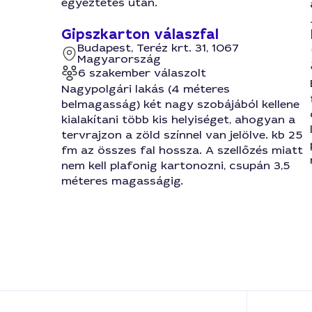
egyeztetés után.
Gipszkarton válaszfal
Budapest, Teréz krt. 31, 1067
Magyarország
6 szakember válaszolt
Nagypolgári lakás (4 méteres
belmagasság) két nagy szobájából kellene
kialakítani több kis helyiséget, ahogyan a
tervrajzon a zöld színnel van jelölve. kb 25
fm az összes fal hossza. A szellőzés miatt
nem kell plafonig kartonozni, csupán 3,5
méteres magasságig.