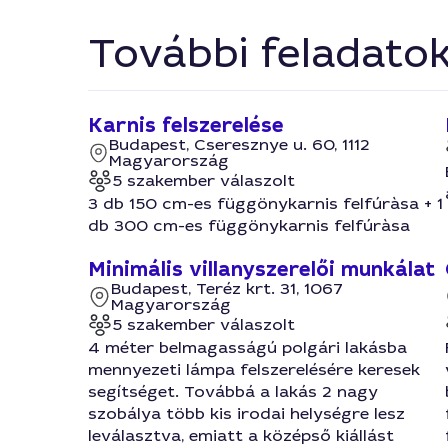
További feladato
Karnis felszerelése
Budapest, Cseresznye u. 60, 1112
Magyarország
5 szakember válaszolt
3 db 150 cm-es függönykarnis felfúràsa + 1
db 300 cm-es függönykarnis felfúràsa
Minimális villanyszerelői munkálat
Budapest, Teréz krt. 31, 1067
Magyarország
5 szakember válaszolt
4 méter belmagasságú polgári lakásba
mennyezeti lámpa felszerelésére keresek
segítséget. Továbbá a lakás 2 nagy
szobálya több kis irodai helységre lesz
leválasztva, emiatt a középső kiállást