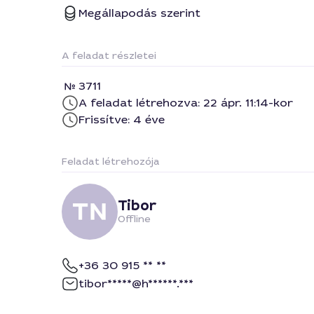
Megállapodás szerint
A feladat részletei
3711
A feladat létrehozva: 22 ápr. 11:14-kor
Frissítve: 4 éve
Feladat létrehozója
Tibor
Offline
+36 30 915 ** **
tibor*****@h******.***