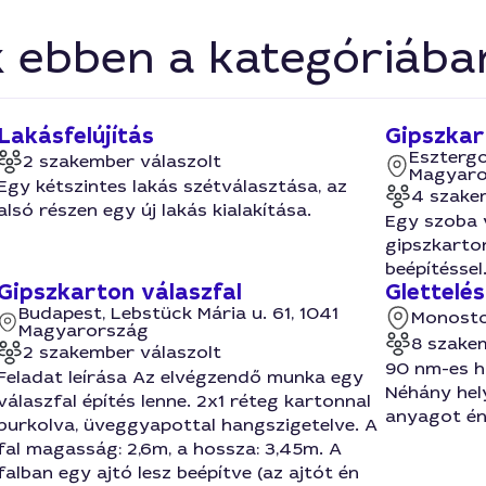
k ebben a kategóriába
Lakásfelújítás
Gipszkar
Esztergo
2 szakember válaszolt
Magyaro
Egy kétszintes lakás szétválasztása, az
4 szake
alsó részen egy új lakás kialakítása.
Egy szoba v
gipszkarton
beépítéssel
Gipszkarton válaszfal
Glettelé
Budapest, Lebstück Mária u. 61, 1041
Monosto
Magyarország
8 szake
2 szakember válaszolt
90 nm-es há
Feladat leírása Az elvégzendő munka egy
Néhány hel
válaszfal építés lenne. 2x1 réteg kartonnal
anyagot én
burkolva, üveggyapottal hangszigetelve. A
fal magasság: 2,6m, a hossza: 3,45m. A
falban egy ajtó lesz beépítve (az ajtót én