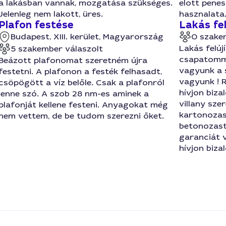
a lakásban vannak, mozgatása szükséges.
elott penes
Jelenleg nem lakott, üres.
hasznalata.
Plafon festése
Lakás fel
Budapest, XIII. kerület, Magyarország
0 szake
Lakás felúj
5 szakember válaszolt
csapatommal
Beázott plafonomat szeretném újra
vagyunk a 
festetni. A plafonon a festék felhasadt,
vagyunk ! 
csöpögött a víz belőle. Csak a plafonról
hívjon biza
lenne szó. A szob 28 nm-es aminek a
villany sze
plafonját kellene festeni. Anyagokat még
kartonozast
nem vettem, de be tudom szerezni őket.
betonozast
garanciát v
hívjon biza