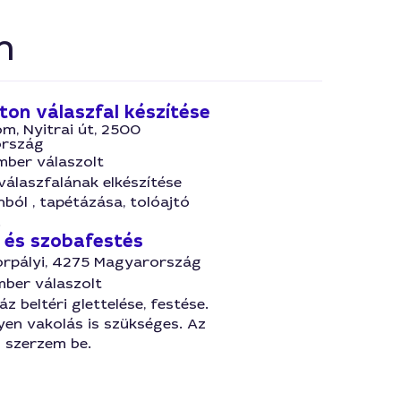
n
ton válaszfal készítése
m, Nyitrai út, 2500
rszág
mber válaszolt
álaszfalának elkészítése
ból , tapétázása, tolóajtó
.
s és szobafestés
rpályi, 4275 Magyarország
mber válaszolt
z beltéri glettelése, festése.
yen vakolás is szükséges. Az
 szerzem be.