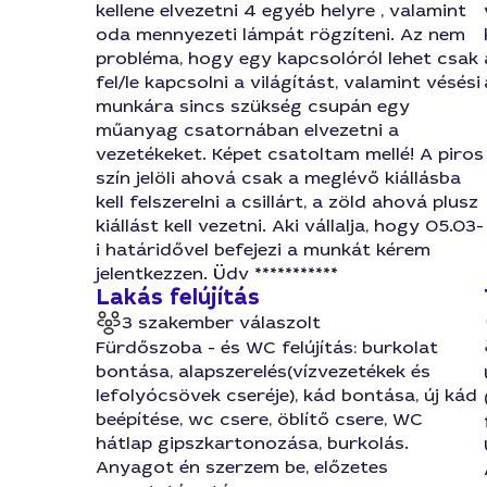
kellene elvezetni 4 egyéb helyre , valamint
oda mennyezeti lámpát rögzíteni. Az nem
probléma, hogy egy kapcsolóról lehet csak
fel/le kapcsolni a világítást, valamint vésési
munkára sincs szükség csupán egy
műanyag csatornában elvezetni a
vezetékeket. Képet csatoltam mellé! A piros
szín jelöli ahová csak a meglévő kiállásba
kell felszerelni a csillárt, a zöld ahová plusz
kiállást kell vezetni. Aki vállalja, hogy 05.03-
i határidővel befejezi a munkát kérem
jelentkezzen. Üdv ***********
Lakás felújítás
3 szakember válaszolt
Fürdőszoba - és WC felújítás: burkolat
bontása, alapszerelés(vízvezetékek és
lefolyócsövek cseréje), kád bontása, új kád
beépítése, wc csere, öblítő csere, WC
hátlap gipszkartonozása, burkolás.
Anyagot én szerzem be, előzetes