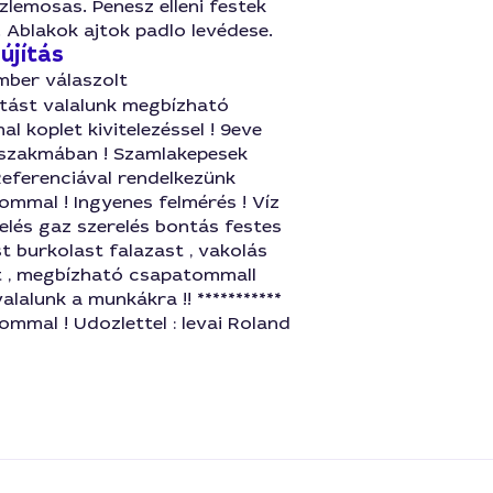
zlemosas. Penesz elleni festek
 Ablakok ajtok padlo levédese.
újítás
mber válaszolt
ítást valalunk megbízható
 koplet kivitelezéssel ! 9eve
szakmában ! Szamlakepesek
Referenciával rendelkezünk
lommal ! Ingyenes felmérés ! Víz
relés gaz szerelés bontás festes
 burkolast falazast , vakolás
 , megbízható csapatommall
alalunk a munkákra !! ***********
lommal ! Udozlettel : levai Roland