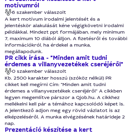
motívumról
6 szakember válaszolt
A kert motívum irodalmi jelentését és a
jelentéskör alakulását kéne végigkövetni irodalmi
példákkal. Mindezt ppt formájában, mely minimum
7, maximum 10 diából álljon. A fizetésről és további
információkról, ha érdekel a munka,
megállapodunk.
PR cikk írása - "Minden amit tudni
érdemes a villanyvezetékek cseréjéről"
0 szakember válaszolt
Kb. 2500 karakter hosszú (szóköz nélkül) PR
cikket kell megírni Cím: "Minden amit tudni
érdemes a villanyvezetékek cseréjéről" A cikkben
legyen megemlítve párszor a Qjob.hu. A cikkhez
mellékelni kell pár a témához kapcsolódó képet is.
A jelentkező adjon meg egy rövid vázlatot is az
elképzeléséről. A munka elvégzésének határideje 2
nap.
Prezentáció készítése a kert