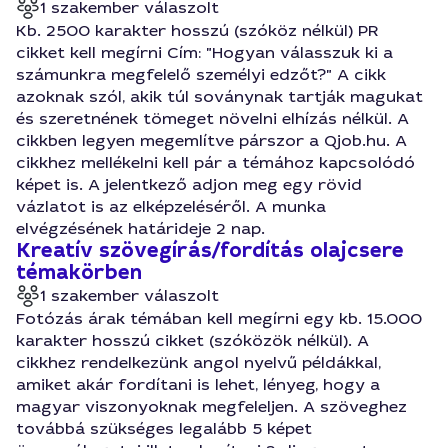
1 szakember válaszolt
Kb. 2500 karakter hosszú (szóköz nélkül) PR
cikket kell megírni Cím: "Hogyan válasszuk ki a
számunkra megfelelő személyi edzőt?" A cikk
azoknak szól, akik túl soványnak tartják magukat
és szeretnének tömeget növelni elhízás nélkül. A
cikkben legyen megemlítve párszor a Qjob.hu. A
cikkhez mellékelni kell pár a témához kapcsolódó
képet is. A jelentkező adjon meg egy rövid
vázlatot is az elképzeléséről. A munka
elvégzésének határideje 2 nap.
Kreatív szövegírás/fordítás olajcsere
témakörben
1 szakember válaszolt
Fotózás árak témában kell megírni egy kb. 15.000
karakter hosszú cikket (szóközök nélkül). A
cikkhez rendelkezünk angol nyelvű példákkal,
amiket akár fordítani is lehet, lényeg, hogy a
magyar viszonyoknak megfeleljen. A szöveghez
továbbá szükséges legalább 5 képet