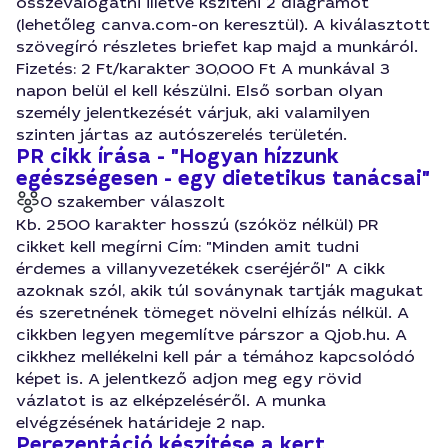
összeválogatni illetve kszíteni 2 diagramot
(lehetőleg canva.com-on keresztül). A kiválasztott
szövegíró részletes briefet kap majd a munkáról.
Fizetés: 2 Ft/karakter 30,000 Ft A munkával 3
napon belül el kell készülni. Első sorban olyan
személy jelentkezését várjuk, aki valamilyen
szinten jártas az autószerelés területén.
PR cikk írása - "Hogyan hízzunk
egészségesen - egy dietetikus tanácsai"
0 szakember válaszolt
Kb. 2500 karakter hosszú (szóköz nélkül) PR
cikket kell megírni Cím: "Minden amit tudni
érdemes a villanyvezetékek cseréjéről" A cikk
azoknak szól, akik túl soványnak tartják magukat
és szeretnének tömeget növelni elhízás nélkül. A
cikkben legyen megemlítve párszor a Qjob.hu. A
cikkhez mellékelni kell pár a témához kapcsolódó
képet is. A jelentkező adjon meg egy rövid
vázlatot is az elképzeléséről. A munka
elvégzésének határideje 2 nap.
Perezentáció készítése a kert