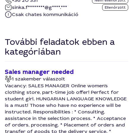
+36 20 331 ** **
Nem ellenőrzött
sinka.f********@g****.***
Ellenőrzött
Csak chates kommunikáció
További feladatok ebben a
kategóriában
Sales manager needed
1 szakember válaszolt
Vacancy: SALES MANAGER Online women's
clothing store, part-time job offer! Perfect for
student girl. HUNGARIAN LANGUAGE KNOWLEDGE
is a must! Those who have no experience will be
instructed. Responsibilities : * Consulting,
assistance in the selection process. * Acceptance
of orders, processing. * Placement of orders and
transfer of goods to the delivery service. *