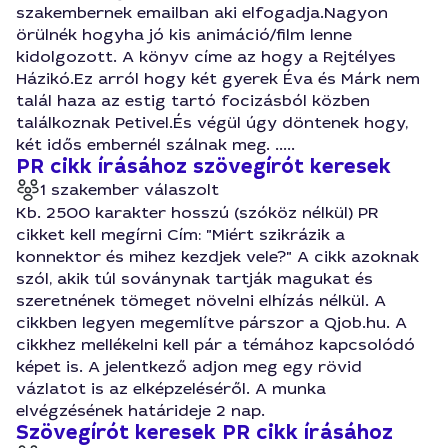
szakembernek emailban aki elfogadja.Nagyon
örülnék hogyha jó kis animáció/film lenne
kidolgozott. A könyv címe az hogy a Rejtélyes
Házikó.Ez arról hogy két gyerek Éva és Márk nem
talál haza az estig tartó focizásból közben
találkoznak Petivel.És végül úgy döntenek hogy,
két idős embernél szálnak meg. .....
PR cikk írásához szövegírót keresek
1 szakember válaszolt
Kb. 2500 karakter hosszú (szóköz nélkül) PR
cikket kell megírni Cím: "Miért szikrázik a
konnektor és mihez kezdjek vele?" A cikk azoknak
szól, akik túl soványnak tartják magukat és
szeretnének tömeget növelni elhízás nélkül. A
cikkben legyen megemlítve párszor a Qjob.hu. A
cikkhez mellékelni kell pár a témához kapcsolódó
képet is. A jelentkező adjon meg egy rövid
vázlatot is az elképzeléséről. A munka
elvégzésének határideje 2 nap.
Szövegírót keresek PR cikk írásához