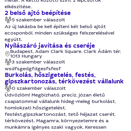
méter. A kettő közötti szint 2 lépcsőfok
elkészítése.
2 belső ajtó beépítése
5 szakember válaszolt
Az új lakásba be kell építeni két belső ajtót
ecosponból, minden szükséges felszerelésével
együtt.
Nyílászáró javítása és cseréje
Budapest, Adam Clark Square, Clark Ádám tér,
1013 Hungary
3 szakember válaszolt
wsdfsgedgfdgesfsfesf
Burkolás, hőszigetelés, festés,
gipszkartonozás, térkövezést vállalunk
0 szakember válaszolt
Üdvözlöm! Megbízható, precíz, józan életű
csapatommal vállalunk hideg-meleg burkolást,
homlokzati hőszigetelést,
festést,gipszkartonozást, tető héjazat cserét,
térkövezést. Magamra, környezetemre és a
munkámra igényes szaki vagyok. Keressen