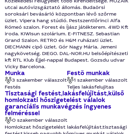
Közlekedési Felügyelet több kirendeltsége. MOZAIK
utcai autóvizsgáztató állomás. Budaörsi
soroksári bevásárló központban lévő szőrme
üzlet. Vipera hang stúdió. Pestszentlőrinci Alfa
Rómeó szalon. Forest és Íjász játékterem. 4WD Kft
iroda. KIWIsun szolárium. E-FITNESZ. Sebastian
Grand Szalon. RETRO és H&M ruházati üzlet.
DIECMANN cipő üzlet. Gór Nagy Mária. Jemeni
nagykövetség. DIEGO. DAL-NOR.HU belsőépítészeti
kft RTL Klub Éjjel-nappal Budapest. Gozsdu udvar
Vicky Barcelona.
Munka
Festö munkak
3 szakember válaszolt
1 szakember válaszolt
Festés
Teljes lakásfelujitas
Tisztasági festést,lakásfelújitást,külső
homlokzati hőszigetelést válalok
garanciális munkavégzés ingyenes
felméréssel
0 szakember válaszolt
Homlokzat hőszigetelést lakásfelújitást,tisztasági
festést,kisseb nagyobb kőmüves munkát válalok