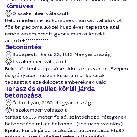
Kömüves
0 szakember válaszolt
Helo minden nemü kömüves munkát vállalok öt
fös brigádomal.Közel husz éves tapasztalatal
rendelkezem.preciz gyors munka korekt
áron.tel:***********
Betonöntés
Budapest, Ilka u. 22, 1143 Magyarország
1 szakember válaszolt
Bekell önteni a lépcsőket kint az udvaron. Szépen
és igényesen nézzen ki, ez a munka csak
tapasztalt szakképzett embereknek való.
Terasz és épület körüli járda
betonozása
Őrbottyán, 2162 Magyarország
1 szakember válaszolt
terasz 8x3.5 méter felső, szintbehozó rétegének
betonozása mixer betonnal. (zsaluzás vasalás.)
Épület körüli járda zsaluzása betonozása. Kb.37