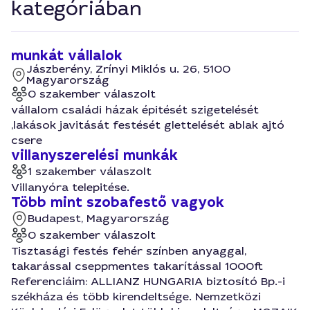
kategóriában
munkát vállalok
Jászberény, Zrínyi Miklós u. 26, 5100
Magyarország
0 szakember válaszolt
vállalom családi házak épitését szigetelését
,lakások javitását festését glettelését ablak ajtó
csere
villanyszerelési munkák
1 szakember válaszolt
Villanyóra telepitése.
Több mint szobafestő vagyok
Budapest, Magyarország
0 szakember válaszolt
Tisztasági festés fehér színben anyaggal,
takarással cseppmentes takarítással 1000ft
Referenciáim: ALLIANZ HUNGARIA biztosító Bp.-i
székháza és több kirendeltsége. Nemzetközi