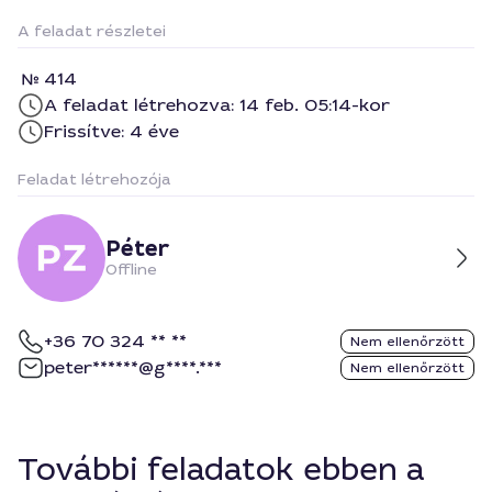
A feladat részletei
414
A feladat létrehozva: 14 feb. 05:14-kor
Frissítve: 4 éve
Feladat létrehozója
Péter
Offline
+36 70 324 ** **
Nem ellenőrzött
peter******@g****.***
Nem ellenőrzött
További feladatok ebben a