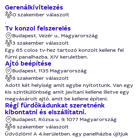
Gerenálkivitelezés
0 szakember válaszolt
.
Tv konzol felszerelés
Budapest, Vezér u., Magyarország
3 szakember válaszolt
Egy 65 colos tv-hez tartozó konzolt kellene fel
fúrni panalhazba, XIV keruletben.
Ajtó beépítése
Budapest, 1135 Magyarország
8 szakember válaszolt
Adott két helyiség amit egybe nyitottunk. Van egy
kis szintkülönbség amit javítani kellene illetve egy
megvásárolt ajtó, amit be kellene építeni.
Régi fürdőkádunkat szeretnénk
kibontatni és elszállítatni.
Budapest, Rózsa u. 9, 1077 Magyarország
8 szakember válaszolt
Üdvözlöm! A 4.kerületben, egy panelházba újítjuk