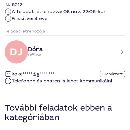
6212
A feladat létrehozva: 08 nov. 22:06-kor
Frissítve: 4 éve
Feladat létrehozója
Dóra
Offline
koke*****@g****.***
Ellenőrzött
Telefonon és chaten is lehet kommunikálni
További feladatok ebben a
kategóriában