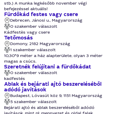
stb.) A munka legkésőbb november végi
befejezéssel aktuális!
Fürdőkád festes vagy csere
Debrecen, Jánosi u., Magyarország
0 szakember válaszolt
Kádfestès vagy csere
Tetőmosás
Domony, 2182 Magyarország
1 szakember válaszolt
10,30*9 méter a ház alapterülete, olyan 3 méter
magas a csúcs.
Szeretnék felújítani a fürdőkádat
0 szakember válaszolt
kadfestés
Ablak és bejárati ajtó beszereléséből
adódó javítások
Budapest, Lóvasút köz 9, 1151 Magyarország
5 szakember válaszolt
Bejárati ajtó és ablak beszereléséből adódó
javítások, mint pl: mennyezet és oldal falak