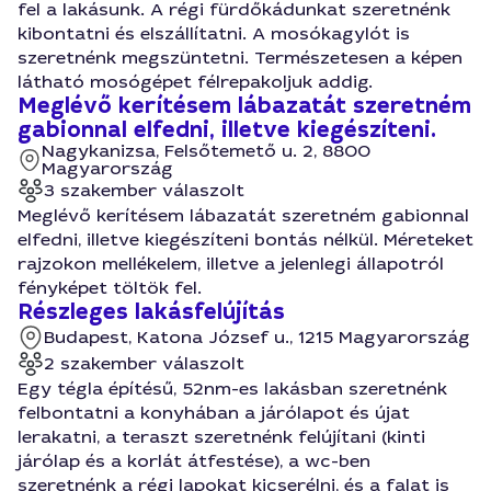
fel a lakásunk. A régi fürdőkádunkat szeretnénk
kibontatni és elszállítatni. A mosókagylót is
szeretnénk megszüntetni. Természetesen a képen
látható mosógépet félrepakoljuk addig.
Meglévő kerítésem lábazatát szeretném
gabionnal elfedni, illetve kiegészíteni.
Nagykanizsa, Felsőtemető u. 2, 8800
Magyarország
3 szakember válaszolt
Meglévő kerítésem lábazatát szeretném gabionnal
elfedni, illetve kiegészíteni bontás nélkül. Méreteket
rajzokon mellékelem, illetve a jelenlegi állapotról
fényképet töltök fel.
Részleges lakásfelújítás
Budapest, Katona József u., 1215 Magyarország
2 szakember válaszolt
Egy tégla építésű, 52nm-es lakásban szeretnénk
felbontatni a konyhában a járólapot és újat
lerakatni, a teraszt szeretnénk felújítani (kinti
járólap és a korlát átfestése), a wc-ben
szeretnénk a régi lapokat kicserélni, és a falat is