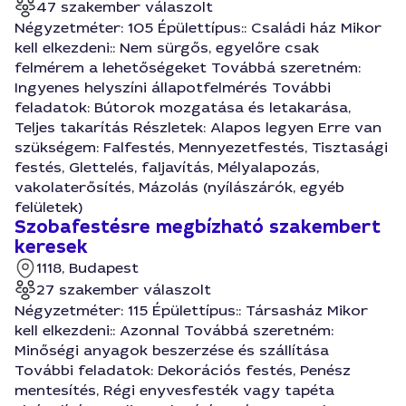
47 szakember válaszolt
Négyzetméter: 105 Épülettípus:: Családi ház Mikor
kell elkezdeni:: Nem sürgős, egyelőre csak
felmérem a lehetőségeket Továbbá szeretném:
Ingyenes helyszíni állapotfelmérés További
feladatok: Bútorok mozgatása és letakarása,
Teljes takarítás Részletek: Alapos legyen Erre van
szükségem: Falfestés, Mennyezetfestés, Tisztasági
festés, Glettelés, faljavítás, Mélyalapozás,
vakolaterősítés, Mázolás (nyílászárók, egyéb
felületek)
Szobafestésre megbízható szakembert
keresek
1118, Budapest
27 szakember válaszolt
Négyzetméter: 115 Épülettípus:: Társasház Mikor
kell elkezdeni:: Azonnal Továbbá szeretném:
Minőségi anyagok beszerzése és szállítása
További feladatok: Dekorációs festés, Penész
mentesítés, Régi enyvesfesték vagy tapéta