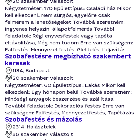
20 szakember válaszolt
Négyzetméter: 170 Épülettípus:: Családi ház Mikor
kell elkezdeni:: Nem sürgős, egyelőre csak
felmérem a lehetőségeket Továbbá szeretném:
Ingyenes helyszíni állapotfelmérés További
feladatok: Régi enyvesfesték vagy tapéta
eltávolítása, Még nem tudom Erre van szükségem:
Falfestés, Mennyezetfestés, Glettelés, faljavítás
Szobafestésre megbízható szakembert
keresek
1134, Budapest
20 szakember válaszolt
Négyzetméter: 60 Épülettípus:: Lakás Mikor kell
elkezdeni:: Egy hónapon belül Továbbá szeretném:
Minőségi anyagok beszerzése és szállítása
További feladatok: Dekorációs festés Erre van
szükségem: Falfestés, Mennyezetfestés, Tapétázás
Szobafestés és mázolás
2314, Halásztelek
36 szakember válaszolt