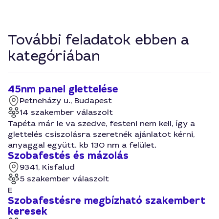
További feladatok ebben a
kategóriában
45nm panel glettelése
Petneházy u., Budapest
14 szakember válaszolt
Tapéta már le va szedve, festeni nem kell, így a
glettelés csiszolásra szeretnék ajánlatot kérni,
anyaggal együtt. kb 130 nm a felület.
Szobafestés és mázolás
9341, Kisfalud
5 szakember válaszolt
E
Szobafestésre megbízható szakembert
keresek