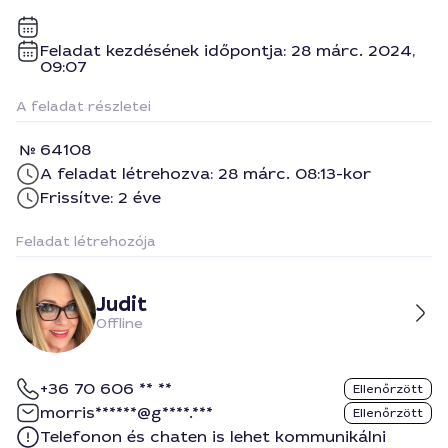
Feladat kezdésének időpontja: 28 márc. 2024,
09:07
A feladat részletei
64108
A feladat létrehozva: 28 márc. 08:13-kor
Frissítve: 2 éve
Feladat létrehozója
Judit
Offline
+36 70 606 ** **
Ellenőrzött
morris******@g****.***
Ellenőrzött
Telefonon és chaten is lehet kommunikálni