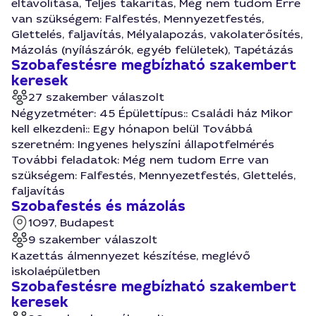
eltávolítása, Teljes takarítás, Még nem tudom Erre
van szükségem: Falfestés, Mennyezetfestés,
Glettelés, faljavítás, Mélyalapozás, vakolaterősítés,
Mázolás (nyílászárók, egyéb felületek), Tapétázás
Szobafestésre megbízható szakembert
keresek
27 szakember válaszolt
Négyzetméter: 45 Épülettípus:: Családi ház Mikor
kell elkezdeni:: Egy hónapon belül Továbbá
szeretném: Ingyenes helyszíni állapotfelmérés
További feladatok: Még nem tudom Erre van
szükségem: Falfestés, Mennyezetfestés, Glettelés,
faljavítás
Szobafestés és mázolás
1097, Budapest
9 szakember válaszolt
Kazettás álmennyezet készítése, meglévő
iskolaépületben
Szobafestésre megbízható szakembert
keresek