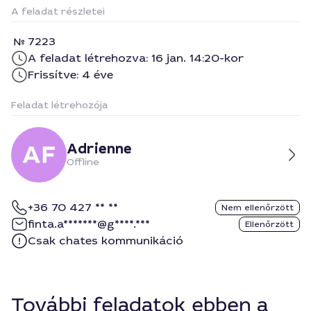
A feladat részletei
7223
A feladat létrehozva: 16 jan. 14:20-kor
Frissítve: 4 éve
Feladat létrehozója
Adrienne
Offline
+36 70 427 ** **
Nem ellenőrzött
finta.a*******@g****.***
Ellenőrzött
Csak chates kommunikáció
További feladatok ebben a