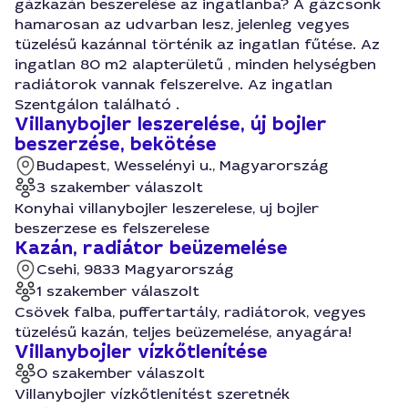
gázkazán beszerelése az ingatlanba? A gázcsonk
hamarosan az udvarban lesz, jelenleg vegyes
tüzelésű kazánnal történik az ingatlan fűtése. Az
ingatlan 80 m2 alapterületű , minden helységben
radiátorok vannak felszerelve. Az ingatlan
Szentgálon található .
Villanybojler leszerelése, új bojler
beszerzése, bekötése
Budapest, Wesselényi u., Magyarország
3 szakember válaszolt
Konyhai villanybojler leszerelese, uj bojler
beszerzese es felszerelese
Kazán, radiátor beüzemelése
Csehi, 9833 Magyarország
1 szakember válaszolt
Csövek falba, puffertartály, radiátorok, vegyes
tüzelésű kazán, teljes beüzemelése, anyagára!
Villanybojler vízkőtlenítése
0 szakember válaszolt
Villanybojler vízkőtlenítést szeretnék