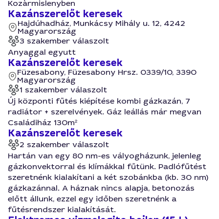
Kozàrmislenyben
Kazánszerelőt keresek
Hajdúhadház, Munkácsy Mihály u. 12, 4242
Magyarország
3 szakember válaszolt
Anyaggal egyutt
Kazánszerelőt keresek
Füzesabony, Füzesabony Hrsz. 0339/10, 3390
Magyarország
1 szakember válaszolt
Új központi fűtés kiépítése kombi gázkazán, 7
radiátor + szerelvények. Gáz leállás már megvan
Családiház 130m²
Kazánszerelőt keresek
2 szakember válaszolt
Hartán van egy 80 nm-es vályogházunk, jelenleg
gázkonvektorral és klímákkal fűtünk. Padlófűtést
szeretnénk kialakítani a két szobánkba (kb. 30 nm)
gázkazánnal. A háznak nincs alapja, betonozás
előtt állunk, ezzel egy időben szeretnénk a
fűtésrendszer kialakítását.