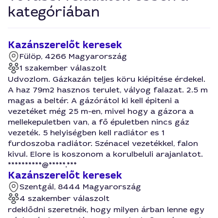
kategóriában
Kazánszerelőt keresek
Fülöp, 4266 Magyarország
1 szakember válaszolt
Udvozlom. Gázkazán teljes köru kiépitése érdekel.
A haz 79m2 hasznos terulet, vályog falazat. 2.5 m
magas a beltér. A gázórátol ki kell épiteni a
vezetéket még 25 m-en, mivel hogy a gázora a
mellekepuletben van, a fő épuletben nincs gáz
vezeték. 5 helyiségben kell radiátor es 1
furdoszoba radiátor. Szénacel vezetékkel, falon
kivul. Elore is koszonom a korulbeluli arajanlatot.
**********@*****.***
Kazánszerelőt keresek
Szentgál, 8444 Magyarország
4 szakember válaszolt
rdeklődni szeretnék, hogy milyen árban lenne egy