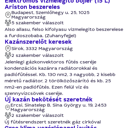
Elektromos vizmelegito bojler (15 L)
Ariston beszereles
Budapest, Szemlőhegy u. 25, 1025
Magyarország
5 szakember válaszolt
Also allasu, felso kifolyasu vizmelegito beszerelese
a furdoszobaba. (Zuhanyfejjel)
Kazánszerelőt keresek
Sirok, 3332 Magyarország
2 szakember válaszolt
Jelenlegi gázkonvektoros fűtés cseréje
kondenzációs kazánra radiátorokkal és
padlófűtéssel. Kb. 130 nm2, 3 nagyobb, 2 kisebb
méretű radiátor, 2 törölközőszárító és kb. 25
nm2-en padlófűtés. Ezen felül víz és
szennyvízcsövek cseréje.
Új kazán bekötését szeretnék
Ercsi, Sinatelep B. Sina György u. 19, 2453
Magyarország
2 szakember válaszolt
Új fűtésrendszert szeretnék gáz cirkóval