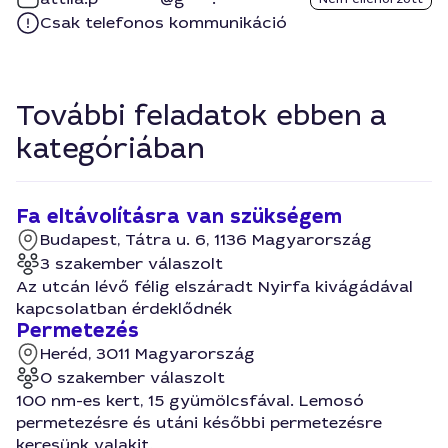
Csak telefonos kommunikáció
További feladatok ebben a
kategóriában
Fa eltávolításra van szükségem
Budapest, Tátra u. 6, 1136 Magyarország
3 szakember válaszolt
Az utcán lévő félig elszáradt Nyirfa kivágádával
kapcsolatban érdeklődnék
Permetezés
Heréd, 3011 Magyarország
0 szakember válaszolt
100 nm-es kert, 15 gyümölcsfával. Lemosó
permetezésre és utáni későbbi permetezésre
keresünk valakit.