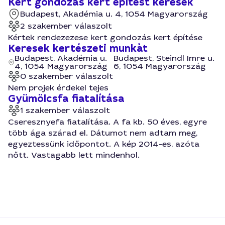
Kert gondozás kert építést keresek
Budapest, Akadémia u. 4, 1054 Magyarország
2 szakember válaszolt
Kértek rendezezese kert gondozás kert építése
Keresek kertészeti munkàt
Budapest, Akadémia u.
Budapest, Steindl Imre u.
4, 1054 Magyarország
6, 1054 Magyarország
0 szakember válaszolt
Nem projek érdekel tejes
Gyümölcsfa fiatalítása
1 szakember válaszolt
Cseresznyefa fiatalítása. A fa kb. 50 éves, egyre
több ága szárad el. Dátumot nem adtam meg,
egyeztessünk időpontot. A kép 2014-es, azóta
nőtt. Vastagabb lett mindenhol.