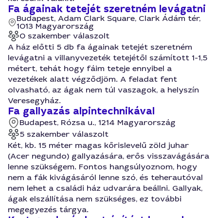
Fa ágainak tetejét szeretném levágatni
Budapest, Adam Clark Square, Clark Ádám tér,
1013 Magyarország
0 szakember válaszolt
A ház előtti 5 db fa ágainak tetejét szeretném
levágatni a villanyvezeték tetejétől számított 1-1,5
métert, tehát hogy fáim teteje ennyibel a
vezetékek alatt végződjöm. A feladat fent
olvasható, az ágak nem túl vaszagok, a helyszín
Veresegyház.
Fa gallyazás alpintechnikával
Budapest, Rózsa u., 1214 Magyarország
5 szakember válaszolt
Két, kb. 15 méter magas kőrislevelű zöld juhar
(Acer negundo) gallyazására, erős visszavágására
lenne szükségem. Fontos hangsúlyoznom, hogy
nem a fák kivágásáról lenne szó, és teherautóval
nem lehet a családi ház udvarára beállni. Gallyak,
ágak elszállítása nem szükséges, ez további
megegyezés tárgya.