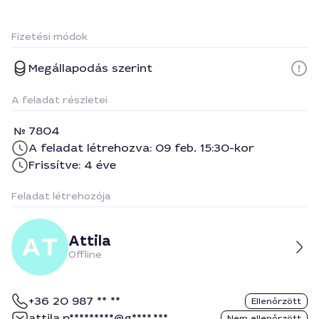
Fizetési módok
Megállapodás szerint
A feladat részletei
7804
A feladat létrehozva: 09 feb. 15:30-kor
Frissítve: 4 éve
Feladat létrehozója
Attila
Offline
+36 20 987 ** **
Ellenőrzött
attila.p*********@g****.***
Nem ellenőrzött