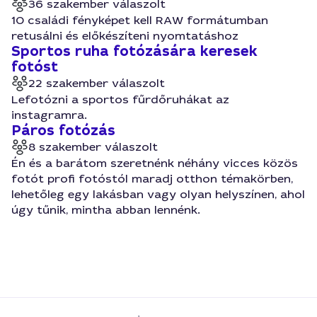
36 szakember válaszolt
10 családi fényképet kell RAW formátumban
retusálni és előkészíteni nyomtatáshoz
Sportos ruha fotózására keresek
fotóst
22 szakember válaszolt
Lefotózni a sportos fűrdőruhákat az
instagramra.
Páros fotózás
8 szakember válaszolt
Én és a barátom szeretnénk néhány vicces közös
fotót profi fotóstól maradj otthon témakörben,
lehetőleg egy lakásban vagy olyan helyszínen, ahol
úgy tűnik, mintha abban lennénk.