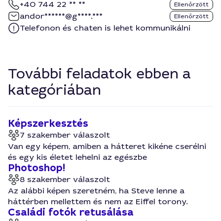
+40 744 22 ** **
Ellenőrzött
andor******@g****.***
Ellenőrzött
Telefonon és chaten is lehet kommunikálni
További feladatok ebben a
kategóriában
Képszerkesztés
7 szakember válaszolt
Van egy képem, amiben a hátteret kikéne cserélni
és egy kis életet lehelni az egészbe
Photoshop!
8 szakember válaszolt
Az alábbi képen szeretném, ha Steve lenne a
háttérben mellettem és nem az Eiffel torony.
Családi fotók retusálása