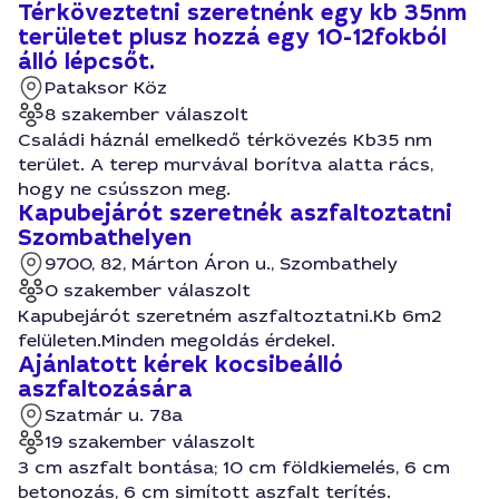
Térköveztetni szeretnénk egy kb 35nm
területet plusz hozzá egy 10-12fokból
álló lépcsőt.
Pataksor Köz
8 szakember válaszolt
Családi háznál emelkedő térkövezés Kb35 nm
terület. A terep murvával borítva alatta rács,
hogy ne csússzon meg.
Kapubejárót szeretnék aszfaltoztatni
Szombathelyen
9700, 82, Márton Áron u., Szombathely
0 szakember válaszolt
Kapubejárót szeretném aszfaltoztatni.Kb 6m2
felületen.Minden megoldás érdekel.
Ajánlatott kérek kocsibeálló
aszfaltozására
Szatmár u. 78a
19 szakember válaszolt
3 cm aszfalt bontása; 10 cm földkiemelés, 6 cm
betonozás, 6 cm simított aszfalt terítés.