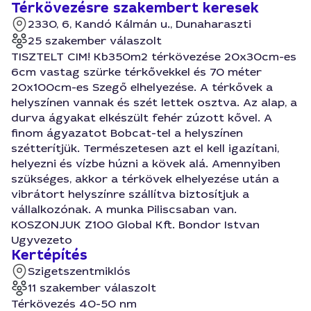
Térkövezésre szakembert keresek
2330, 6, Kandó Kálmán u., Dunaharaszti
25 szakember válaszolt
TISZTELT CIM! Kb350m2 térkövezése 20x30cm-es
6cm vastag szürke térkővekkel és 70 méter
20x100cm-es Szegő elhelyezése. A térkővek a
helyszínen vannak és szét lettek osztva. Az alap, a
durva ágyakat elkészült fehér zúzott kővel. A
finom ágyazatot Bobcat-tel a helyszínen
szétterítjük. Természetesen azt el kell igazítani,
helyezni és vízbe húzni a kövek alá. Amennyiben
szükséges, akkor a térkövek elhelyezése után a
vibrátort helyszínre szállítva biztosítjuk a
vállalkozónak. A munka Piliscsaban van.
KOSZONJUK Z100 Global Kft. Bondor Istvan
Ugyvezeto
Kertépítés
Szigetszentmiklós
11 szakember válaszolt
Térkövezés 40-50 nm