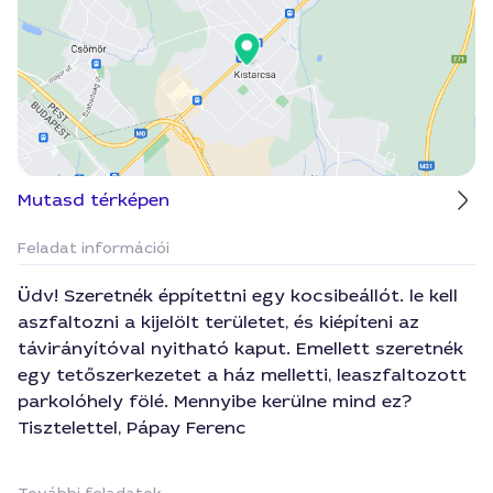
Mutasd térképen
Feladat információi
Üdv! Szeretnék éppítettni egy kocsibeállót. le kell
aszfaltozni a kijelölt területet, és kiépíteni az
távirányítóval nyitható kaput. Emellett szeretnék
egy tetőszerkezetet a ház melletti, leaszfaltozott
parkolóhely fölé. Mennyibe kerülne mind ez?
Tisztelettel, Pápay Ferenc