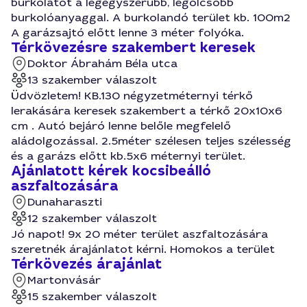
burkolatot a legegyszerűbb, legolcsóbb
burkolóanyaggal. A burkolandó terület kb. 100m2
A garázsajtó előtt lenne 3 méter folyóka.
Térkövezésre szakembert keresek
Doktor Ábrahám Béla utca
13 szakember válaszolt
Üdvözletem! KB.130 négyzetméternyi térkő
lerakására keresek szakembert a térkő 20x10x6
cm . Autó bejáró lenne belőle megfelelő
aládolgozással. 2.5méter szélesen teljes szélesség
és a garázs előtt kb.5x6 méternyi terület.
Ajánlatott kérek kocsibeálló
aszfaltozására
Dunaharaszti
12 szakember válaszolt
Jó napot! 9x 20 méter terület aszfaltozására
szeretnék árajánlatot kérni. Homokos a terület
Térkövezés árajánlat
Martonvásár
15 szakember válaszolt