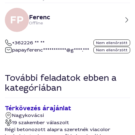
Ferenc
Offline
+362226 ** **
Nem ellenőrzött
papayferenc***********@g****.***
Nem ellenőrzött
További feladatok ebben a
kategóriában
Térkövezés árajánlat
Nagykovácsi
19 szakember válaszolt
Régi betonozott alapra szeretnék viacolor