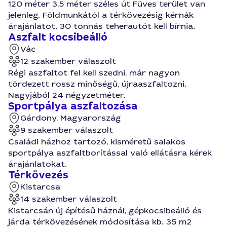
120 méter 3,5 méter széles út Füves terület van
jelenleg. Földmunkától a térkövezésig kérnák
árajánlatot. 30 tonnás teherautót kell bírnia.
Aszfalt kocsibeálló
Vác
12 szakember válaszolt
Régi aszfaltot fel kell szedni, már nagyon
tördezett rossz minőségű, újraaszfaltozni.
Nagyjából 24 négyzetméter.
Sportpálya aszfaltozása
Gárdony, Magyarország
9 szakember válaszolt
Családi házhoz tartozó, kisméretű salakos
sportpálya aszfaltborítással való ellátásra kérek
árajánlatokat.
Térkövezés
Kistarcsa
14 szakember válaszolt
Kistarcsán új építésű háznál, gépkocsibeálló és
járda térkövezésének módosítása kb. 35 m2