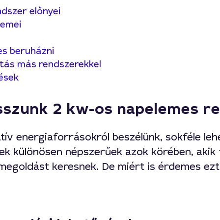
ndszer előnyei
lemei
s beruházni
tás más rendszerekkel
ések
asszunk 2 kw-os napelemes r
tív energiaforrásokról beszélünk, sokféle leh
ek különösen népszerűek azok körében, akik 
megoldást keresnek. De miért is érdemes ezt