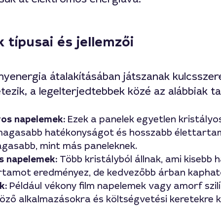
típusai és jellemzői
nyenergia átalakításában játszanak kulcssze
étezik, a legelterjedtebbek közé az alábbiak t
yos napelemek:
Ezek a panelek egyetlen kristályos
 magasabb hatékonyságot és hosszabb élettarta
agasabb, mint más paneleknek.
os napelemek:
Több kristályból állnak, ami kisebb
artamot eredményez, de kedvezőbb árban kaphat
k:
Például vékony film napelemek vagy amorf szilí
öző alkalmazásokra és költségvetési keretekre k