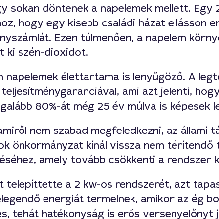
gy sokan döntenek a napelemek mellett. Egy 
z, hogy egy kisebb családi házat ellásson en
lanyszámlát. Ezen túlmenően, a napelem körny
 ki szén-dioxidot.
n napelemek élettartama is lenyűgöző. A legt
teljesítménygaranciával, ami azt jelenti, hog
egalább 80%-át még 25 év múlva is képesek le
 amiről nem szabad megfeledkezni, az állami 
k önkormányzat kínál vissza nem térítendő 
éséhez, amely tovább csökkenti a rendszer k
t telepíttette a 2 kw-os rendszerét, azt tapa
elegendő energiát termelnek, amikor az ég bo
s, tehát hatékonyság is erős versenyelőnyt 