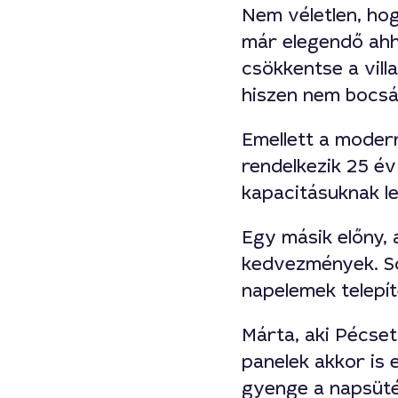
Nem véletlen, ho
már elegendő ahho
csökkentse a vil
hiszen nem bocsát
Emellett a moder
rendelkezik 25 év 
kapacitásuknak l
Egy másik előny,
kedvezmények. So
napelemek telepít
Márta, aki Pécset
panelek akkor is 
gyenge a napsüté