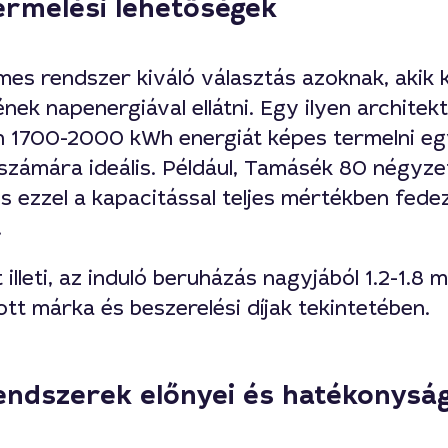
ermelési lehetőségek
mes rendszer kiváló választás azoknak, akik 
ének napenergiával ellátni. Egy ilyen architek
 1700-2000 kWh energiát képes termelni eg
 számára ideális. Például, Tamásék 80 négyz
s ezzel a kapacitással teljes mértékben fede
.
illeti, az induló beruházás nagyjából 1.2-1.8 mi
ott márka és beszerelési díjak tekintetében.
ndszerek előnyei és hatékonysá