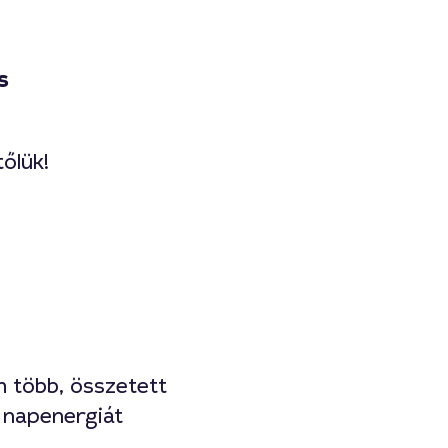
s
őlük!
m több, összetett
 napenergiát