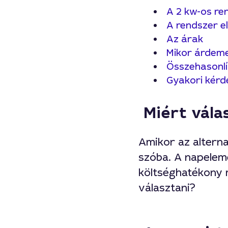
A 2 kw-os re
A rendszer e
Az árak
Mikor árdeme
Összehasonlí
Gyakori kérd
Miért vál
Amikor az alterna
szóba. A napelem
költséghatékony 
választani?