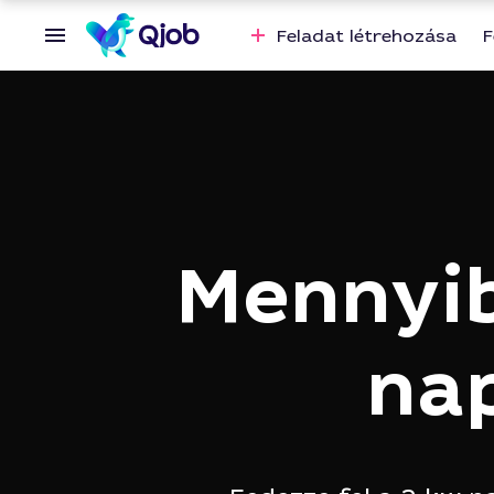
Feladat létrehozása
F
Mennyib
na