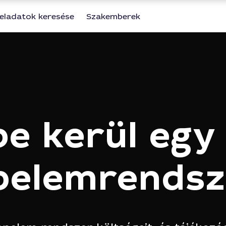
eladatok keresése
Szakemberek
e kerül egy
pelemrendsz