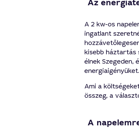
Az energiat
A 2 kw-os napele
ingatlant szeretn
hozzávetőlegesen
kisebb háztartás
élnek Szegeden, é
energiaigényüket
Ami a költségeket 
összeg, a választ
A napelemre