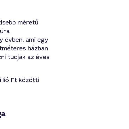
kisebb méretű
túra
y évben, ami egy
etméteres házban
zni tudják az éves
llió Ft közötti
ga