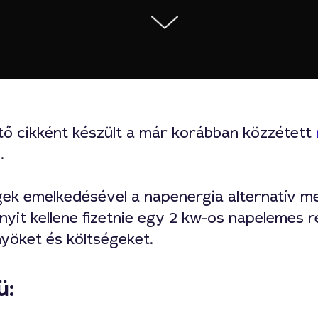
ítő cikként készült a már korábban közzétett
.
ek emelkedésével a napenergia alternatív me
yit kellene fizetnie egy 2 kw-os napelemes r
nyöket és költségeket.
ü: