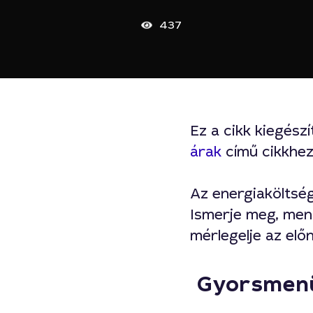
437
Ez a cikk kiegész
árak
című cikkhez
Az energiaköltség
Ismerje meg, menn
mérlegelje az elő
Gyorsmen