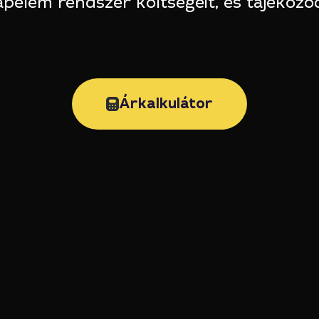
pelem rendszer költségeit, és tájékozód
Árkalkulátor