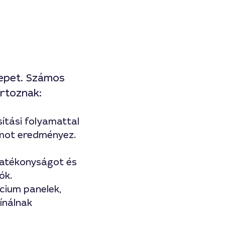
repet. Számos
artoznak:
ítási folyamattal
mot eredményez.
 hatékonyságot és
ók.
cium panelek,
ínálnak