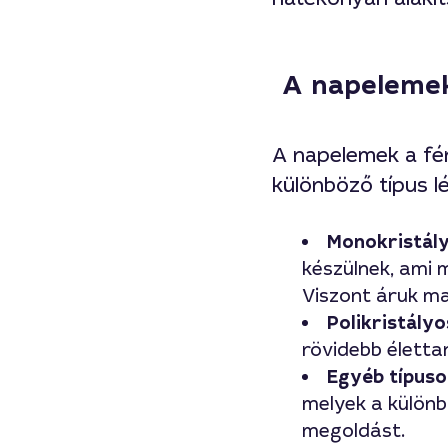
A napelemek 
A napelemek a fé
különböző típus l
Monokristál
készülnek, ami
Viszont áruk m
Polikristály
rövidebb élett
Egyéb típuso
melyek a különb
megoldást.