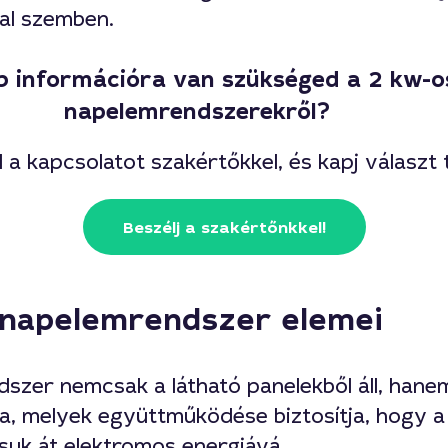
al szemben.
 információra van szükséged a 2 kw-o
napelemrendszerekről?
 a kapcsolatot szakértőkkel, és kapj választ t
Beszélj a szakértőnkkel!
 napelemrendszer elemei
szer nemcsak a látható panelekből áll, hane
a, melyek együttműködése biztosítja, hogy a
suk át elektromos energiává.