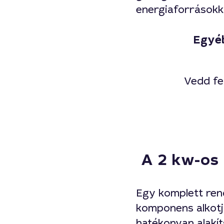
energiaforrásokk
Egyéb
Vedd fel
A 2 kw-os
Egy komplett rend
komponens alkotj
hatékonyan alakít