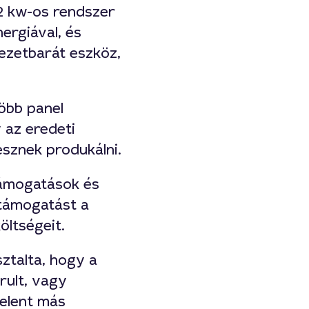
2 kw-os rendszer
ergiával, és
ezetbarát eszköz,
öbb panel
y az eredeti
sznek produkálni.
támogatások és
támogatást a
öltségeit.
sztalta, hogy a
rult, vagy
jelent más