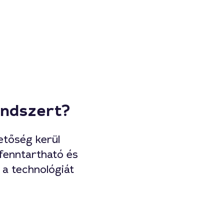
endszert?
etőség kerül
fenntartható és
 a technológiát