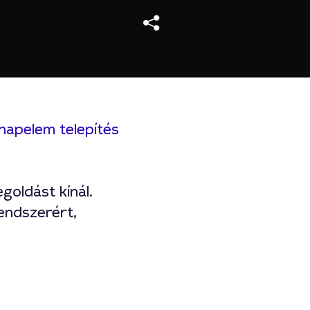
napelem telepítés
goldást kínál.
endszerért,