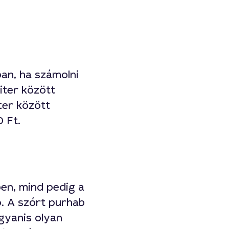
ban, ha számolni
liter között
ter között
0 Ft.
ben, mind pedig a
ó. A szórt purhab
gyanis olyan