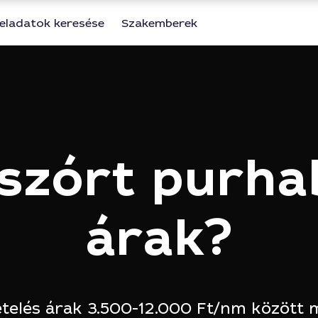
eladatok keresése
Szakemberek
szórt purha
árak?
etelés árak 3.500-12.000 Ft/nm között 