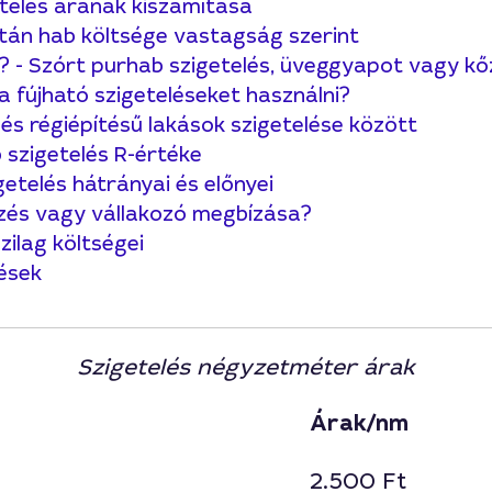
etelés árának kiszámítása
etán hab költsége vastagság szerint
n? - Szórt purhab szigetelés, üveggyapot vagy k
a fújható szigeteléseket használni?
 és régiépítésű lakások szigetelése között
 szigetelés R-értéke
etelés hátrányai és előnyei
lezés vagy vállakozó megbízása?
zilag költségei
ések
Szigetelés négyzetméter árak
Árak/nm
2.500 Ft