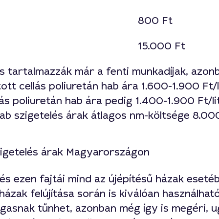
800 Ft
15.000 Ft
s tartalmazzák már a fenti munkadíjak, azon
ott cellás poliuretán hab ára 1.600-1.900 Ft/
ás poliuretán hab ára pedig 1.400-1.900 Ft/li
rhab szigetelés árak átlagos nm-költsége 8.00
lés ezen fajtái mind az újépítésű házak eseté
 házak felújítása során is kiválóan használhat
agasnak tűnhet, azonban még így is megéri, u