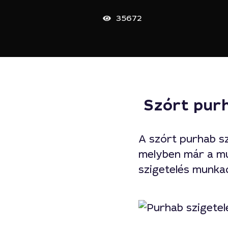
35672
Szórt pur
A szórt purhab sz
melyben már a mu
szigetelés munka