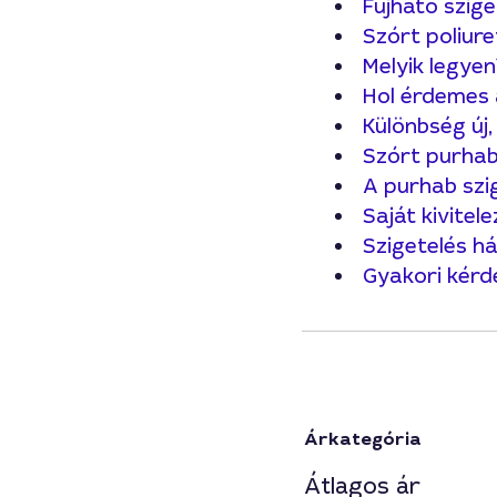
Fújható szig
Szórt poliur
Melyik legye
Hol érdemes 
Különbség új,
Szórt purhab
A purhab szig
Saját kivite
Szigetelés há
Gyakori kérd
Árkategória
Átlagos ár