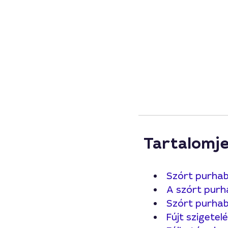
Tartalomj
Szórt purhab
A szórt purha
Szórt purhab
Fújt szigetel