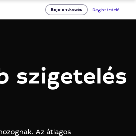
Bejelentkezés
Regisztráció
b szigetelés
mozognak. Az átlagos