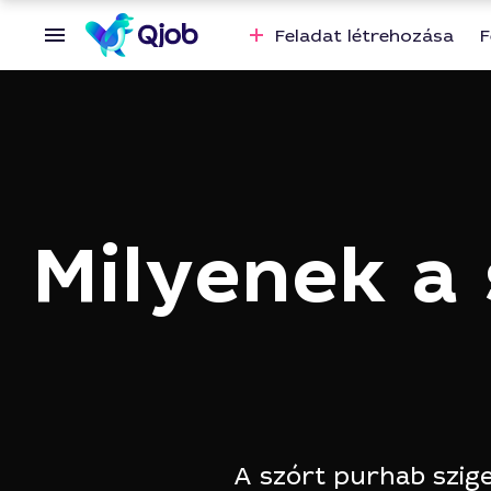
Feladat létrehozása
F
Milyenek a 
A szórt purhab szig