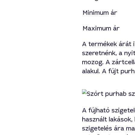
Minimum ár
Maximum ár
A termékek árát i
szeretnénk, a nyit
mozog. A zártcell
alakul. A fújt pu
A fújható szigete
használt lakások,
szigetelés ára m