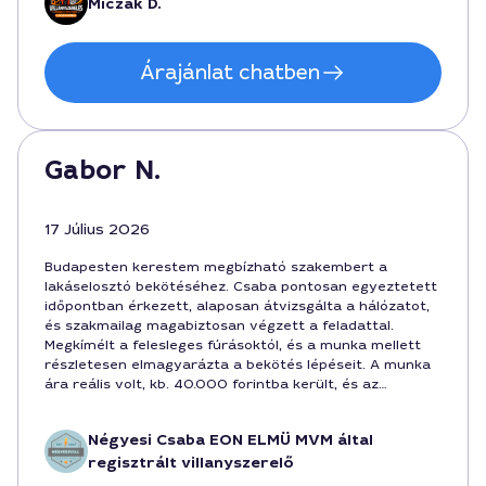
Miczák D.
egyeztetett időpontban történt, és minden részletre
figyeltek.
Árajánlat chatben
Gabor N.
17 Július 2026
Budapesten kerestem megbízható szakembert a
lakáselosztó bekötéséhez. Csaba pontosan egyeztetett
időpontban érkezett, alaposan átvizsgálta a hálózatot,
és szakmailag magabiztosan végzett a feladattal.
Megkímélt a felesleges fúrásoktól, és a munka mellett
részletesen elmagyarázta a bekötés lépéseit. A munka
ára reális volt, kb. 40.000 forintba került, és az
elvégzett idő 2 óra volt. Ajánlom Budapesten
mindenkinek, aki szakszerűen szeretné elvégezni a
Négyesi Csaba EON ELMÜ MVM által
feladatot.
regisztrált villanyszerelő