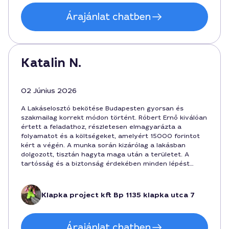
Árajánlat chatben
Katalin N.
02 Június 2026
A Lakáselosztó bekötése Budapesten gyorsan és
szakmailag korrekt módon történt. Róbert Ernő kiválóan
értett a feladathoz, részletesen elmagyarázta a
folyamatot és a költségeket, amelyért 15000 forintot
kért a végén. A munka során kizárólag a lakásban
dolgozott, tisztán hagyta maga után a területet. A
tartósság és a biztonság érdekében minden lépést
átvizsgáltunk, és a végeredmény rendben működik.
Ajánlott szakember Budapesten, ha gyors és
megbízható segítőre van szükség a lakáselosztó
Klapka project kft Bp 1135 klapka utca 7
bekötése kapcsán.
Árajánlat chatben