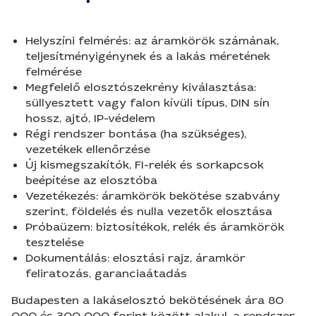
Helyszíni felmérés: az áramkörök számának,
teljesítményigénynek és a lakás méretének
felmérése
Megfelelő elosztószekrény kiválasztása:
süllyesztett vagy falon kívüli típus, DIN sín
hossz, ajtó, IP-védelem
Régi rendszer bontása (ha szükséges),
vezetékek ellenőrzése
Új kismegszakítók, FI-relék és sorkapcsok
beépítése az elosztóba
Vezetékezés: áramkörök bekötése szabvány
szerint, földelés és nulla vezetők elosztása
Próbaüzem: biztosítékok, relék és áramkörök
tesztelése
Dokumentálás: elosztási rajz, áramkör
feliratozás, garanciaátadás
Budapesten a lakáselosztó bekötésének ára 80
000 és 300 000 forint között alakul, a rendszer