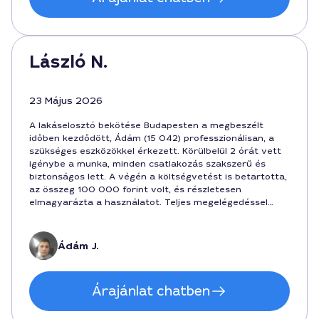
László N.
23 Május 2026
A lakáselosztó bekötése Budapesten a megbeszélt
időben kezdődött, Ádám (15 042) professzionálisan, a
szükséges eszközökkel érkezett. Körülbelül 2 órát vett
igénybe a munka, minden csatlakozás szakszerű és
biztonságos lett. A végén a költségvetést is betartotta,
az összeg 100 000 forint volt, és részletesen
elmagyarázta a használatot. Teljes megelégedéssel
mondhatom, hogy ajánlom a szolgáltatót Budapest
környékén.
Ádám J.
Árajánlat chatben