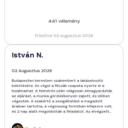
441 vélemény
frissítve 02 augusztus 2026
István N.
02 Augusztus 2026
Budapesten kerestem szakembert a lakáselosztó
bekötésére, és végül a Miczák csapata nyerte el a
bizalmamat. A felmérés után világosan elmagyarázták
az eljárást, a munka gördülékenyen zajlott, és időben
végeztek. A szakértő a szolgáltatást a megadott
áraiban tartotta, a végösszeg forintban kifejezve volt,
és 2 nap alatt megoldották a feladatot. Az elvégzett
munka minősége megnyugtató,Budapest belvárosában
pedig kényelmes volt a megbeszélt helyen találkozni
velük. A kiszállás és a beállítás pontosan az előre