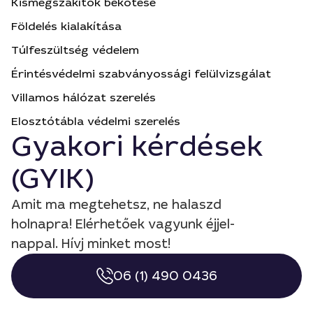
Kismegszakítók bekötése
Földelés kialakítása
Túlfeszültség védelem
Érintésvédelmi szabványossági felülvizsgálat
Villamos hálózat szerelés
Elosztótábla védelmi szerelés
Gyakori kérdések
(GYIK)
Amit ma megtehetsz, ne halaszd
holnapra! Elérhetőek vagyunk éjjel-
nappal. Hívj minket most!
06 (1) 490 0436