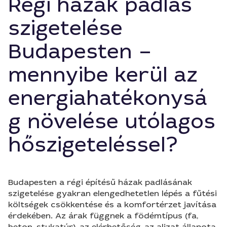
Régi házak padlás
szigetelése
Budapesten –
mennyibe kerül az
energiahatékonysá
g növelése utólagos
hőszigeteléssel?
Budapesten a régi építésű házak padlásának
szigetelése gyakran elengedhetetlen lépés a fűtési
költségek csökkentése és a komfortérzet javítása
érdekében. Az árak függnek a födémtípus (fa,
beton, stukatúr), az elérhetőség, az aljzat állapota