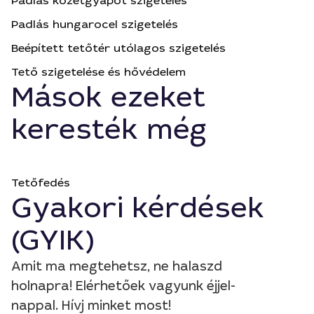
Padlás kőzetgyapot szigetelés
Padlás hungarocel szigetelés
Beépített tetőtér utólagos szigetelés
Tető szigetelése és hővédelem
Mások ezeket
keresték még
Tetőfedés
Gyakori kérdések
(GYIK)
Amit ma megtehetsz, ne halaszd
holnapra! Elérhetőek vagyunk éjjel-
nappal. Hívj minket most!