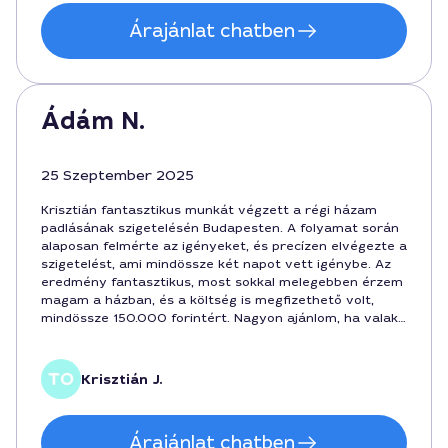
Árajánlat chatben
Ádám N.
25 Szeptember 2025
Krisztián fantasztikus munkát végzett a régi házam
padlásának szigetelésén Budapesten. A folyamat során
alaposan felmérte az igényeket, és precízen elvégezte a
szigetelést, ami mindössze két napot vett igénybe. Az
eredmény fantasztikus, most sokkal melegebben érzem
magam a házban, és a költség is megfizethető volt,
mindössze 150.000 forintért. Nagyon ajánlom, ha valaki
jó szakembert keres ilyen jellegű munkára!
Krisztián J.
Árajánlat chatben