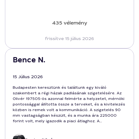
435 vélemény
frissítve 15 július 2026
Bence N.
15 Július 2026
Budapesten keresztünk és találtunk egy kiváló
szakembert a régi házak padlásának szigetelésére. Az
Olivér 197505-ös azonnal felmérte a helyzetet, mérnöki
pontossággal állította össze a terveket, és a kivitelezés
közben is remek volt a kommunikáció. A szigetelés 90
mm vastagságban készült, és a munka ára 225000
forint volt, mely igazodik a piaci átlaghoz. A
végeredmény energiatakarékosabb otthon, amit
büszkén mutatok minden rokonunknak Budapesten.