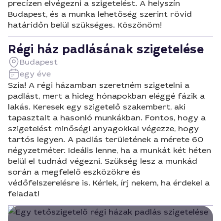
precízen elvégezni a szigetelést. A helyszín
Budapest, és a munka lehetőség szerint rövid
határidőn belül szükséges. Köszönöm!
Régi ház padlásának szigetelése
Budapest
egy éve
Szia! A régi házamban szeretném szigetelni a
padlást, mert a hideg hónapokban eléggé fázik a
lakás. Keresek egy szigetelő szakembert, aki
tapasztalt a hasonló munkákban. Fontos, hogy a
szigetelést minőségi anyagokkal végezze, hogy
tartós legyen. A padlás területének a mérete 60
négyzetméter. Ideális lenne, ha a munkát két héten
belül el tudnád végezni. Szükség lesz a munkád
során a megfelelő eszközökre és
védőfelszerelésre is. Kérlek, írj nekem, ha érdekel a
feladat!