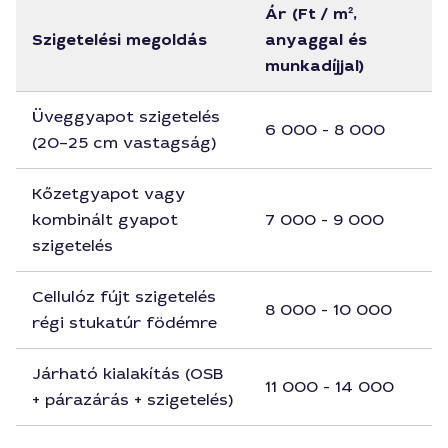
Ár (Ft / m²,
Szigetelési megoldás
anyaggal és
munkadíjjal)
Üveggyapot szigetelés
6 000 - 8 000
(20–25 cm vastagság)
Kőzetgyapot vagy
kombinált gyapot
7 000 - 9 000
szigetelés
Cellulóz fújt szigetelés
8 000 - 10 000
régi stukatúr födémre
Járható kialakítás (OSB
11 000 - 14 000
+ párazárás + szigetelés)