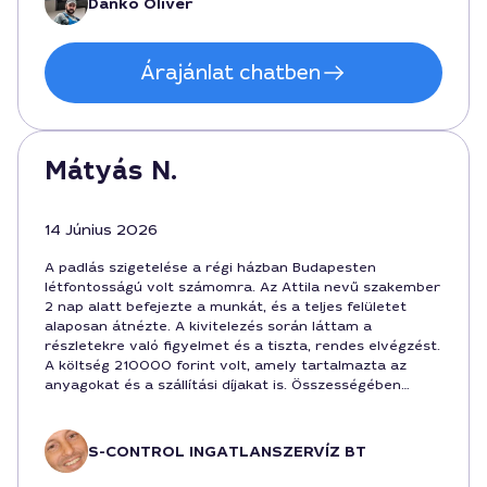
Danko Olivér
Árajánlat chatben
Mátyás N.
14 Június 2026
A padlás szigetelése a régi házban Budapesten
létfontosságú volt számomra. Az Attila nevű szakember
2 nap alatt befejezte a munkát, és a teljes felületet
alaposan átnézte. A kivitelezés során láttam a
részletekre való figyelmet és a tiszta, rendes elvégzést.
A költség 210000 forint volt, amely tartalmazta az
anyagokat és a szállítási díjakat is. Összességében
nagyon elégedett vagyok a minősséggel és a gyors
határidővel Budapesten.
S-CONTROL INGATLANSZERVÍZ BT