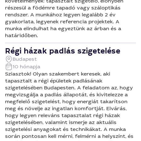
követelmények: tapasztalt szigetelő, előnyben
részesül a födémre tapadó vagy száloptikás
rendszer. A munkához legyen legalább 2 év
gyakorlata, legyenek referencia projektek. A
munka elindulhat ha egyeztünk az árban és a
határidőben.
Régi házak padlás szigetelése
Budapest
10 hónapja
Sziasztok! Olyan szakembert keresek, aki
tapasztalt a régi épületek padlásának
szigetelésében Budapesten. A feladatom az, hogy
megvizsgálja a padlás állapotát, és kivitelezze a
megfelelő szigetelést, hogy energiát takarítson
meg és növelje az ingatlan komfortját. Elvárás,
hogy legyen releváns tapasztalat régi házak
szigetelésében, valamint ismerje az aktuális
szigetelési anyagokat és technikákat. A munka
során pontosan kell mérni, felmérni a helyszínt, és