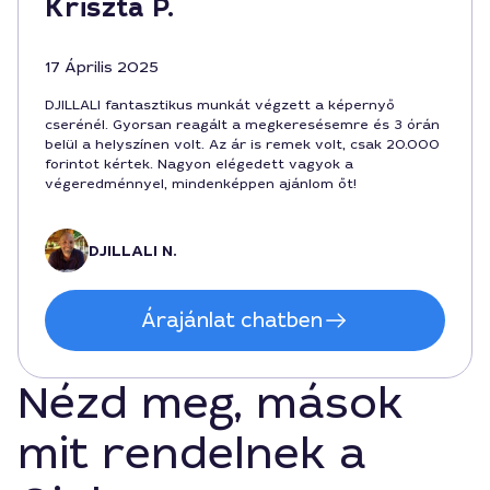
Kriszta P.
17 Április 2025
DJILLALI fantasztikus munkát végzett a képernyő
cserénél. Gyorsan reagált a megkeresésemre és 3 órán
belül a helyszínen volt. Az ár is remek volt, csak 20.000
forintot kértek. Nagyon elégedett vagyok a
végeredménnyel, mindenképpen ajánlom őt!
DJILLALI N.
Árajánlat chatben
Nézd meg, mások
mit rendelnek a