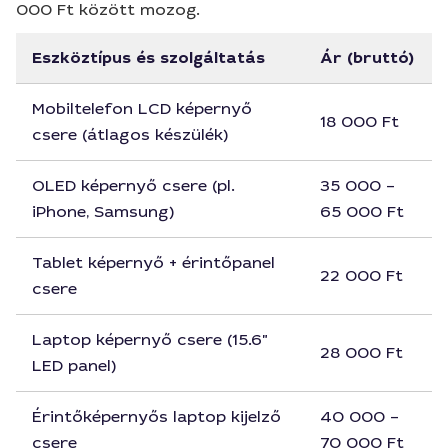
000 Ft között mozog.
Eszköztípus és szolgáltatás
Ár (bruttó)
Mobiltelefon LCD képernyő
18 000 Ft
csere (átlagos készülék)
OLED képernyő csere (pl.
35 000 –
iPhone, Samsung)
65 000 Ft
Tablet képernyő + érintőpanel
22 000 Ft
csere
Laptop képernyő csere (15.6"
28 000 Ft
LED panel)
Érintőképernyős laptop kijelző
40 000 –
csere
70 000 Ft