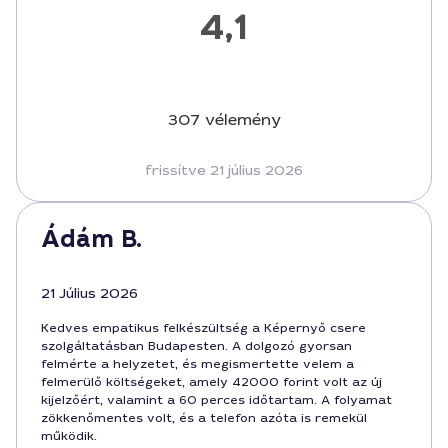
4,1
307 vélemény
frissítve 21 július 2026
Ádám B.
21 Július 2026
Kedves empatikus felkészültség a Képernyő csere
szolgáltatásban Budapesten. A dolgozó gyorsan
felmérte a helyzetet, és megismertette velem a
felmerülő költségeket, amely 42000 forint volt az új
kijelzőért, valamint a 60 perces időtartam. A folyamat
zökkenőmentes volt, és a telefon azóta is remekül
működik.