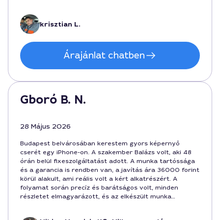
krisztian L.
Árajánlat chatben
Gboró B. N.
28 Május 2026
Budapest belvárosában kerestem gyors képernyő
cserét egy iPhone-on. A szakember Balázs volt, aki 48
órán belül fixeszolgáltatást adott. A munka tartóssága
és a garancia is rendben van, a javítás ára 36000 forint
körül alakult, ami reális volt a kért alkatrészért. A
folyamat során precíz és barátságos volt, minden
részletet elmagyarázott, és az elkészült munka
Budapesten történő szolgáltatási környezethez
igazodott.