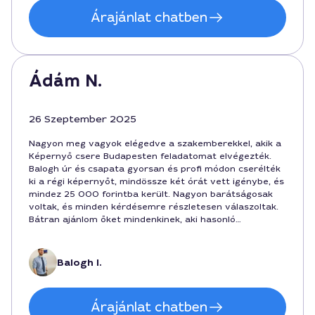
Árajánlat chatben
Ádám N.
26 Szeptember 2025
Nagyon meg vagyok elégedve a szakemberekkel, akik a
Képernyő csere Budapesten feladatomat elvégezték.
Balogh úr és csapata gyorsan és profi módon cserélték
ki a régi képernyőt, mindössze két órát vett igénybe, és
mindez 25 000 forintba került. Nagyon barátságosak
voltak, és minden kérdésemre részletesen válaszoltak.
Bátran ajánlom őket mindenkinek, aki hasonló
problémával küzd!
Balogh I.
Árajánlat chatben