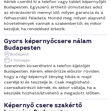
Kérlek cseréld ki a telefon vagy tablet képernyőjét
Budapesten. Egyszerű, érthető útmutatást adsz
az elvárásokról: mennyi idő, milyen garancia és a
felhasználó feladata. Mondd meg, milyen alapvető
követelmények vannak a szakembertől, és mikor
kezdjük, ha rendelésed érkezik.
Gyors képernyőcsere nálam
Budapesten
Budapest
3 hónapja
Szeretném kicseréltetni a telefon kijelzőjét
Budapesten. Kérem, ellenőrizze először röviden,
hogy a régi képernyő tényleg hibás-e, majd
cserélje ki és tesztelje le. Csak megbízható
cserealkatrészt kérnék, és akkor vállalja, ha a
készülék hozható/átvehető a megadott időben.
Képernyő csere szakértő