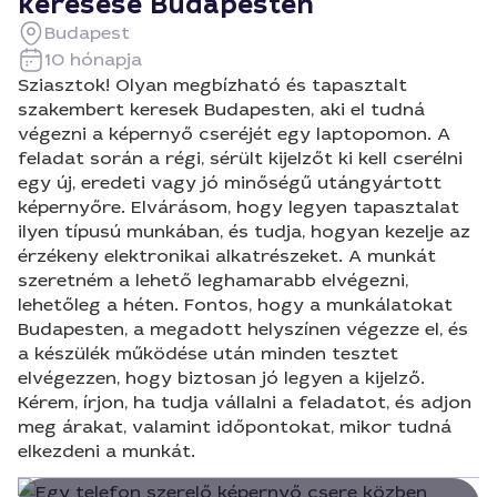
keresése Budapesten
Budapest
10 hónapja
Sziasztok! Olyan megbízható és tapasztalt
szakembert keresek Budapesten, aki el tudná
végezni a képernyő cseréjét egy laptopomon. A
feladat során a régi, sérült kijelzőt ki kell cserélni
egy új, eredeti vagy jó minőségű utángyártott
képernyőre. Elvárásom, hogy legyen tapasztalat
ilyen típusú munkában, és tudja, hogyan kezelje az
érzékeny elektronikai alkatrészeket. A munkát
szeretném a lehető leghamarabb elvégezni,
lehetőleg a héten. Fontos, hogy a munkálatokat
Budapesten, a megadott helyszínen végezze el, és
a készülék működése után minden tesztet
elvégezzen, hogy biztosan jó legyen a kijelző.
Kérem, írjon, ha tudja vállalni a feladatot, és adjon
meg árakat, valamint időpontokat, mikor tudná
elkezdeni a munkát.