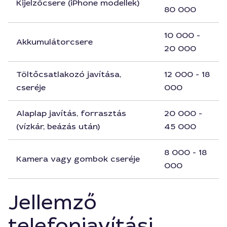
Kijelzőcsere (iPhone modellek)
80 000
10 000 -
Akkumulátorcsere
20 000
Töltőcsatlakozó javítása,
12 000 - 18
cseréje
000
Alaplap javítás, forrasztás
20 000 -
(vízkár, beázás után)
45 000
8 000 - 18
Kamera vagy gombok cseréje
000
Jellemző
telefonjavítási