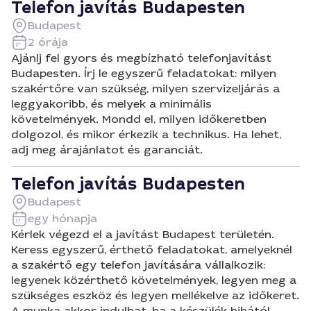
Telefon javítás Budapesten
Budapest
2 órája
Ajánlj fel gyors és megbízható telefonjavítást
Budapesten. Írj le egyszerű feladatokat: milyen
szakértőre van szükség, milyen szervizeljárás a
leggyakoribb, és melyek a minimális
követelmények. Mondd el, milyen időkeretben
dolgozol, és mikor érkezik a technikus. Ha lehet,
adj meg árajánlatot és garanciát.
Telefon javítás Budapesten
Budapest
egy hónapja
Kérlek végezd el a javítást Budapest területén.
Keress egyszerű, érthető feladatokat, amelyeknél
a szakértő egy telefon javítására vállalkozik:
legyenek közérthető követelmények, legyen meg a
szükséges eszköz és legyen mellékelve az időkeret.
A munka akkor indulhat, ha a készülék hibától