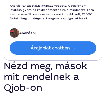
András fantasztikus munkát végzett. A telefonom
javítása gyors és zökkenőmentes volt, mindössze 1 óra
alatt elkészült, és az ár is nagyon korrekt volt, 12.000
forint. Nagyon elégedett vagyok a szolgáltatással!
András V.
Árajánlat chatben
Nézd meg, mások
mit rendelnek a
Qjob-on