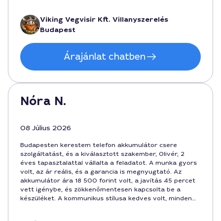
végezte el a csere, amiért megérte a várakozás.
Viking Vegvisir Kft. Villanyszerelés
Budapest
Árajánlat chatben
Nóra N.
08 Július 2026
Budapesten kerestem telefon akkumulátor csere
szolgáltatást, és a kiválasztott szakember, Olivér, 2
éves tapasztalattal vállalta a feladatot. A munka gyors
volt, az ár reális, és a garancia is megnyugtató. Az
akkumulátor ára 18 500 forint volt, a javítás 45 percet
vett igénybe, és zökkenőmentesen kapcsolta be a
készüléket. A kommunikus stílusa kedves volt, minden
kérdésemre türelmesen válaszolt, Budapest
központjában zajlott a művelet.