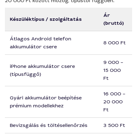
20 000 Ft között mozog, típustól függően.
Ár
Készüléktípus / szolgáltatás
(bruttó)
Átlagos Android telefon
8 000 Ft
akkumulátor csere
9 000 –
iPhone akkumulátor csere
15 000
(típusfüggő)
Ft
16 000 –
Gyári akkumulátor beépítése
20 000
prémium modellekhez
Ft
Bevizsgálás és töltésellenőrzés
3 500 Ft