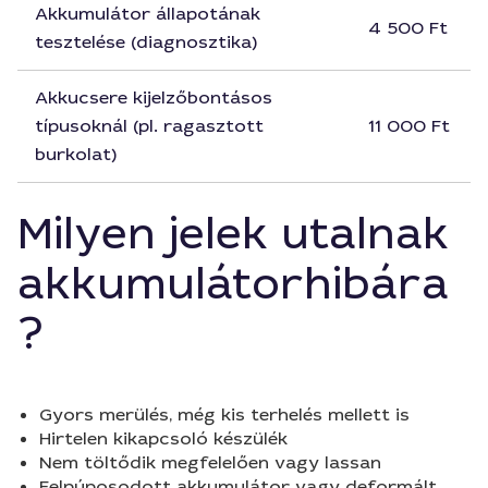
Akkumulátor állapotának
4 500 Ft
tesztelése (diagnosztika)
Akkucsere kijelzőbontásos
típusoknál (pl. ragasztott
11 000 Ft
burkolat)
Milyen jelek utalnak
akkumulátorhibára
?
Gyors merülés, még kis terhelés mellett is
Hirtelen kikapcsoló készülék
Nem töltődik megfelelően vagy lassan
Felpúposodott akkumulátor vagy deformált