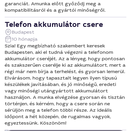
garanciát. Amunka előtt győződj meg a
kompatibilitásról és a gyártói minőségről.
Telefon akkumulátor csere
Budapest
10 hónapja
Szia! Egy megbízható szakembert keresek
Budapesten, aki el tudná végezni a telefonom
akkumulátor cseréjét. Az a lényeg, hogy pontosan
és szakszerűen cserélje ki az akkumulátort, mert a
régi már nem bírja a terhelést, és gyorsan lemerül.
Elvárásom, hogy tapasztalt legyen ilyen típusú
készülékek javításában, és jó minőségű, eredeti
vagy minőségi utángyártott akkumulátort
használjon. A munka elvégzése gyorsan és tisztán
történjen, és kérném, hogy a csere során ne
sérüljön meg a telefon többi része. Az ideális
időpont a hét közepén, de rugalmas vagyok,
egyeztessünk. Köszönöm!