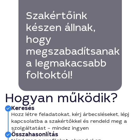
Szakértőink
készen állnak,
hogy
megszabadítsanak
a legmakacsabb
foltoktól!
Hogyan működik?
Keresés
Hozz létre feladatokat, kérj árbecsléseket, lépj
kapcsolatba a szakértőkkel és rendeld meg a
szolgáltatást – mindez ingyen
Összahasonlítás