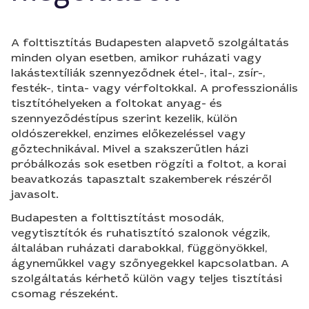
A folttisztítás Budapesten alapvető szolgáltatás
minden olyan esetben, amikor ruházati vagy
lakástextíliák szennyeződnek étel-, ital-, zsír-,
festék-, tinta- vagy vérfoltokkal. A professzionális
tisztítóhelyeken a foltokat anyag- és
szennyeződéstípus szerint kezelik, külön
oldószerekkel, enzimes előkezeléssel vagy
gőztechnikával. Mivel a szakszerűtlen házi
próbálkozás sok esetben rögzíti a foltot, a korai
beavatkozás tapasztalt szakemberek részéről
javasolt.
Budapesten a folttisztítást mosodák,
vegytisztítók és ruhatisztító szalonok végzik,
általában ruházati darabokkal, függönyökkel,
ágyneműkkel vagy szőnyegekkel kapcsolatban. A
szolgáltatás kérhető külön vagy teljes tisztítási
csomag részeként.