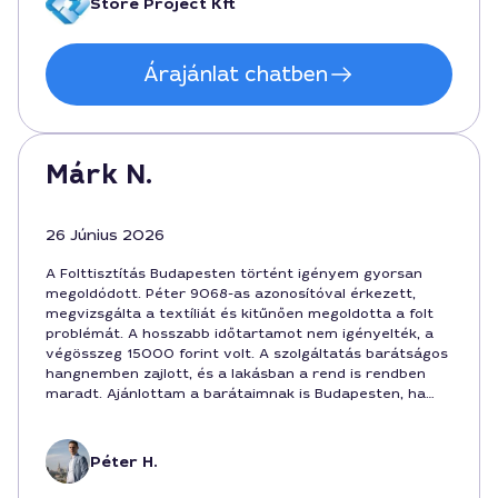
Store Project Kft
Árajánlat chatben
Márk N.
26 Június 2026
A Folttisztítás Budapesten történt igényem gyorsan
megoldódott. Péter 9068-as azonosítóval érkezett,
megvizsgálta a textíliát és kitűnően megoldotta a folt
problémát. A hosszabb időtartamot nem igényelték, a
végösszeg 15000 forint volt. A szolgáltatás barátságos
hangnemben zajlott, és a lakásban a rend is rendben
maradt. Ajánlottam a barátaimnak is Budapesten, ha
hasonló gond van.
Péter H.