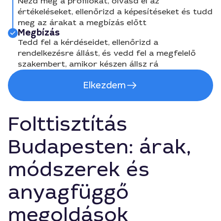
Nézd meg a profilokat, olvasd el az
értékeléseket, ellenőrizd a képesítéseket és tudd
meg az árakat a megbízás előtt
Megbízás
Tedd fel a kérdéseidet, ellenőrizd a
rendelkezésre állást, és vedd fel a megfelelő
szakembert, amikor készen állsz rá
Elkezdem
Folttisztítás
Budapesten: árak,
módszerek és
anyagfüggő
megoldások