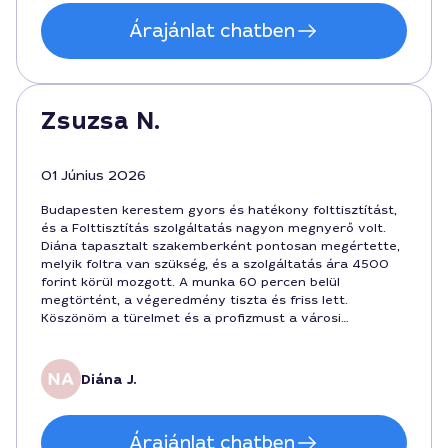
Árajánlat chatben
Zsuzsa N.
01 Június 2026
Budapesten kerestem gyors és hatékony folttisztítást,
és a Folttisztítás szolgáltatás nagyon megnyerő volt.
Diána tapasztalt szakemberként pontosan megértette,
melyik foltra van szükség, és a szolgáltatás ára 4500
forint körül mozgott. A munka 60 percen belül
megtörtént, a végeredmény tiszta és friss lett.
Köszönöm a türelmet és a profizmust a városi
igényekhez igazított megközelítésért.
Diána J.
Árajánlat chatben