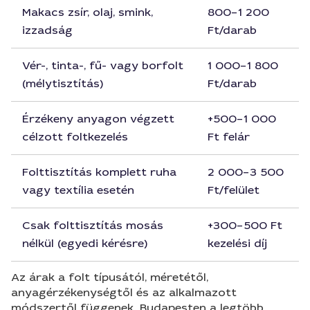
Makacs zsír, olaj, smink,
800–1 200
izzadság
Ft/darab
Vér-, tinta-, fű- vagy borfolt
1 000–1 800
(mélytisztítás)
Ft/darab
Érzékeny anyagon végzett
+500–1 000
célzott foltkezelés
Ft felár
Folttisztítás komplett ruha
2 000–3 500
vagy textília esetén
Ft/felület
Csak folttisztítás mosás
+300–500 Ft
nélkül (egyedi kérésre)
kezelési díj
Az árak a folt típusától, méretétől,
anyagérzékenységtől és az alkalmazott
módszertől függenek. Budapesten a legtöbb