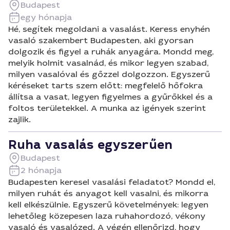
Budapest
egy hónapja
Hé, segítek megoldani a vasalást. Keress enyhén
vasaló szakembert Budapesten, aki gyorsan
dolgozik és figyel a ruhák anyagára. Mondd meg,
melyik holmit vasalnád, és mikor legyen szabad,
milyen vasalóval és gőzzel dolgozzon. Egyszerű
kéréseket tarts szem előtt: megfelelő hőfokra
állítsa a vasat, legyen figyelmes a gyűrőkkel és a
foltos területekkel. A munka az igények szerint
zajlik.
Ruha vasalás egyszerűen
Budapest
2 hónapja
Budapesten keresel vasalási feladatot? Mondd el,
milyen ruhát és anyagot kell vasalni, és mikorra
kell elkészülnie. Egyszerű követelmények: legyen
lehetőleg közepesen laza ruhahordozó, vékony
vasaló és vasalózed. A végén ellenőrizd, hogy