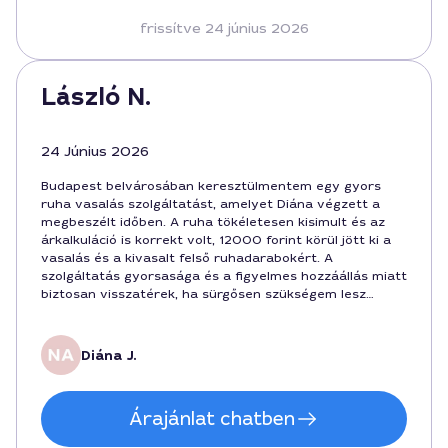
frissítve 24 június 2026
László N.
24 Június 2026
Budapest belvárosában keresztülmentem egy gyors
ruha vasalás szolgáltatást, amelyet Diána végzett a
megbeszélt időben. A ruha tökéletesen kisimult és az
árkalkuláció is korrekt volt, 12000 forint körül jött ki a
vasalás és a kivasalt felső ruhadarabokért. A
szolgáltatás gyorsasága és a figyelmes hozzáállás miatt
biztosan visszatérek, ha sürgősen szükségem lesz
ugyanerre Budapesten. Diána 3 évig dolgozik a
szakmában, így a precizitás adott volt.
Diána J.
Árajánlat chatben