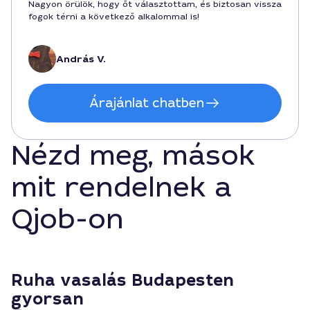
Nagyon örülök, hogy őt választottam, és biztosan vissza
fogok térni a következő alkalommal is!
András V.
Árajánlat chatben
Nézd meg, mások
mit rendelnek a
Qjob-on
Ruha vasalás Budapesten
gyorsan