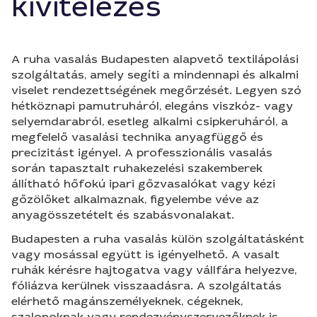
kivitelezés
A ruha vasalás Budapesten alapvető textilápolási
szolgáltatás, amely segíti a mindennapi és alkalmi
viselet rendezettségének megőrzését. Legyen szó
hétköznapi pamutruháról, elegáns viszkóz- vagy
selyemdarabról, esetleg alkalmi csipkeruháról, a
megfelelő vasalási technika anyagfüggő és
precizitást igényel. A professzionális vasalás
során tapasztalt ruhakezelési szakemberek
állítható hőfokú ipari gőzvasalókat vagy kézi
gőzölőket alkalmaznak, figyelembe véve az
anyagösszetételt és szabásvonalakat.
Budapesten a ruha vasalás külön szolgáltatásként
vagy mosással együtt is igényelhető. A vasalt
ruhák kérésre hajtogatva vagy vállfára helyezve,
fóliázva kerülnek visszaadásra. A szolgáltatás
elérhető magánszemélyeknek, cégeknek,
szalonoknak vagy rendezvényszervezőknek is.