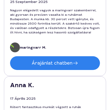
25 Szeptember 2025
Nagyon elégedett vagyok a maringvarr szakemberrel,
aki gyorsan és precízen vasalta ki a ruháimat
Budapesten. A munka kb. 30 percet vett igénybe, és
mindössze 2500 forintba került. A szakértő kedves volt,
és valóban odafigyelt a részletekre. Biztosan újra fogom
őt hívni, ha szükségem lesz hasonló szolgáltatásra!
maringvarr M.
Árajánlat chatben
Anna K.
17 Április 2025
Róbert fantasztikus munkát végzett a ruhák