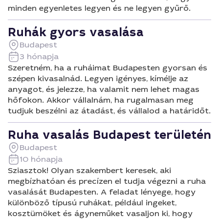
minden egyenletes legyen és ne legyen gyűrő.
Ruhák gyors vasalása
Budapest
3 hónapja
Szeretném, ha a ruháimat Budapesten gyorsan és
szépen kivasalnád. Legyen igényes, kímélje az
anyagot, és jelezze, ha valamit nem lehet magas
hőfokon. Akkor vállalnám, ha rugalmasan meg
tudjuk beszélni az átadást, és vállalod a határidőt.
Ruha vasalás Budapest területén
Budapest
10 hónapja
Sziasztok! Olyan szakembert keresek, aki
megbízhatóan és precízen el tudja végezni a ruha
vasalását Budapesten. A feladat lényege, hogy
különböző típusú ruhákat, például ingeket,
kosztümöket és ágyneműket vasaljon ki, hogy