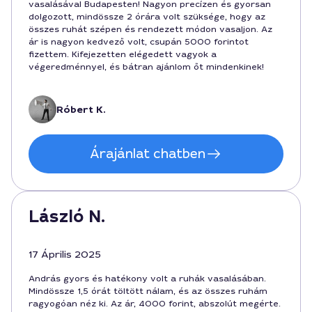
vasalásával Budapesten! Nagyon precízen és gyorsan
dolgozott, mindössze 2 órára volt szüksége, hogy az
összes ruhát szépen és rendezett módon vasaljon. Az
ár is nagyon kedvező volt, csupán 5000 forintot
fizettem. Kifejezetten elégedett vagyok a
végeredménnyel, és bátran ajánlom őt mindenkinek!
Róbert K.
Árajánlat chatben
László N.
17 Április 2025
András gyors és hatékony volt a ruhák vasalásában.
Mindössze 1,5 órát töltött nálam, és az összes ruhám
ragyogóan néz ki. Az ár, 4000 forint, abszolút megérte.