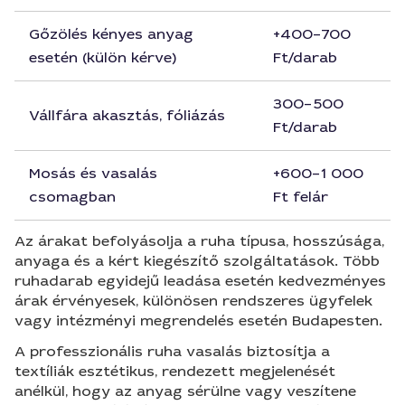
Gőzölés kényes anyag
+400–700
esetén (külön kérve)
Ft/darab
300–500
Vállfára akasztás, fóliázás
Ft/darab
Mosás és vasalás
+600–1 000
csomagban
Ft felár
Az árakat befolyásolja a ruha típusa, hosszúsága,
anyaga és a kért kiegészítő szolgáltatások. Több
ruhadarab egyidejű leadása esetén kedvezményes
árak érvényesek, különösen rendszeres ügyfelek
vagy intézményi megrendelés esetén Budapesten.
A professzionális ruha vasalás biztosítja a
textíliák esztétikus, rendezett megjelenését
anélkül, hogy az anyag sérülne vagy veszítene