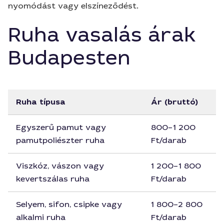
nyomódást vagy elszíneződést.
Ruha vasalás árak
Budapesten
Ruha típusa
Ár (bruttó)
Egyszerű pamut vagy
800–1 200
pamutpoliészter ruha
Ft/darab
Viszkóz, vászon vagy
1 200–1 800
kevertszálas ruha
Ft/darab
Selyem, sifon, csipke vagy
1 800–2 800
alkalmi ruha
Ft/darab