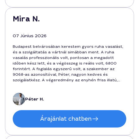
Mira N.
07 Június 2026
Budapest belvárosában kerestem gyors ruha vasalást,
és a szolgáltatás a vártnál simábban ment. A ruha
vasalás professzionális volt, pontosan a megadott
időben kész lett, és a végösszeg is reális volt, 6800
forintért. A foglalás egyszerű volt, a szakember az
9068-as azonosítóval, Péter, nagyon kedves és
szolgálatkész. A végeredmény az enyhén friss illatú,
fényes és vasalt darabokkal teli.
Péter H.
Árajánlat chatben