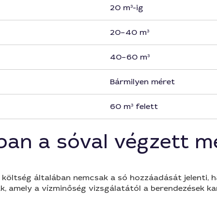
20 m³-ig
20–40 m³
40–60 m³
Bármilyen méret
60 m³ felett
ában a sóval végzett m
a költség általában nemcsak a só hozzáadását jelenti,
k, amely a vízminőség vizsgálatától a berendezések kar