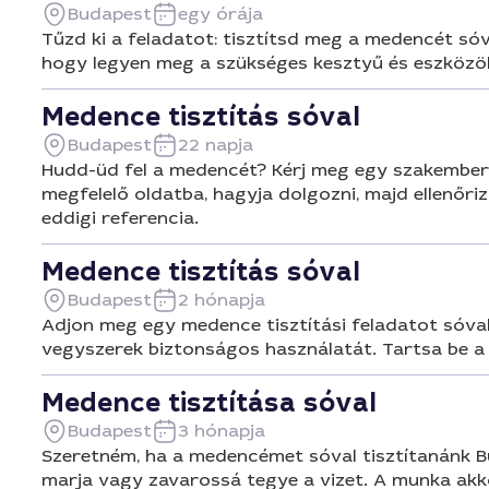
Budapest
egy órája
Tűzd ki a feladatot: tisztítsd meg a medencét sóv
hogy legyen meg a szükséges kesztyű és eszközök,
Medence tisztítás sóval
Budapest
22 napja
Hudd-üd fel a medencét? Kérj meg egy szakembert,
megfelelő oldatba, hagyja dolgozni, majd ellenőriz
eddigi referencia.
Medence tisztítás sóval
Budapest
2 hónapja
Adjon meg egy medence tisztítási feladatot sóva
vegyszerek biztonságos használatát. Tartsa be a kö
Medence tisztítása sóval
Budapest
3 hónapja
Szeretném, ha a medencémet sóval tisztítanánk Bud
marja vagy zavarossá tegye a vizet. A munka akkor