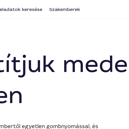
eladatok keresése
Szakemberek
títjuk med
en
embertől egyetlen gombnyomással, és