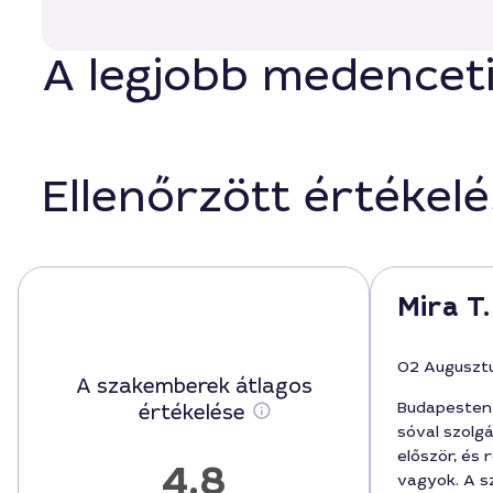
A legjobb medenceti
Ellenőrzött értékel
Mira T. 
02 Auguszt
A szakemberek átlagos
Budapesten 
értékelése
sóval szolg
először, és 
4,8
vagyok. A 