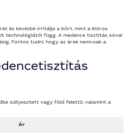
 és kevésbé irritálja a bőrt, mint a klóros
lt technológiától függ. A medence tisztítás sóval
ásig. Fontos tudni, hogy az árak nemcsak a
edencetisztítás
e süllyesztett vagy föld feletti), valamint a
Ár