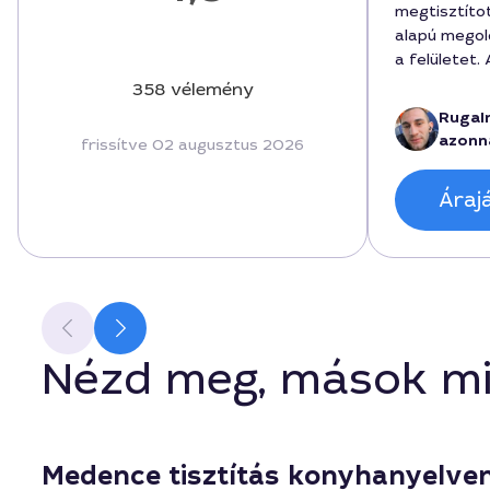
megtisztíto
alapú megol
a felületet
érkezett, a
358 vélemény
elmagyarázt
Rugal
munka 52000
azonn
frissítve 02 augusztus 2026
beszámolás 
hatékony vo
Áraj
szakember 
végzett mun
és a medenc
Nézd meg, mások mi
Medence tisztítás konyhanyelve