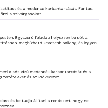
tisztítást és a medence karbantartását. Fontos,
őrzi a szivárgásokat.
esten. Egyszerű feladat: helyezzen be sót a
sztításban, megbízható kevesebb sallang, és legyen
meri a sós vízű medencék karbantartását és a
 feltételeket és az időkeretet.
ást és be tudja állítani a rendszert, hogy ne
rkeznek.