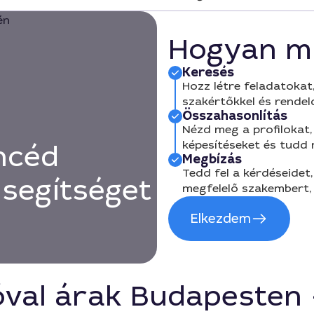
Hogyan m
Keresés
Hozz létre feladatokat,
szakértőkkel és rendel
Összahasonlítás
Nézd meg a profilokat, 
képesítéseket és tudd
ncéd
Megbízás
Tedd fel a kérdéseidet,
 segítséget
megfelelő szakembert, 
Elkezdem
óval árak Budapesten 