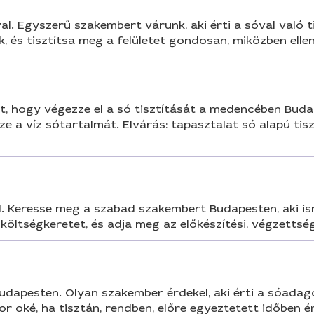
al. Egyszerű szakembert várunk, aki érti a sóval való 
 és tisztítsa meg a felületet gondosan, miközben ellen
 hogy végezze el a só tisztítását a medencében Budap
ze a víz sótartalmát. Elvárás: tapasztalat só alapú ti
l. Keresse meg a szabad szakembert Budapesten, aki is
ltségkeretet, és adja meg az előkészítési, végzettségi
apesten. Olyan szakember érdekel, aki érti a sóadagol
 oké, ha tisztán, rendben, előre egyeztetett időben é