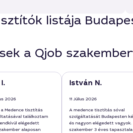
sztítók listája Budape
ések a Qjob szakember
I.
István N.
us 2026
11 Július 2026
a Medence tisztítás
A medence tisztítás sóval
áltatásával találkoztam
szolgáltatását Budapesten k
rendkívül elégedett
és nagyon elégedett vagyok.
szakember alaposan
szakember 3 éves tapasztala