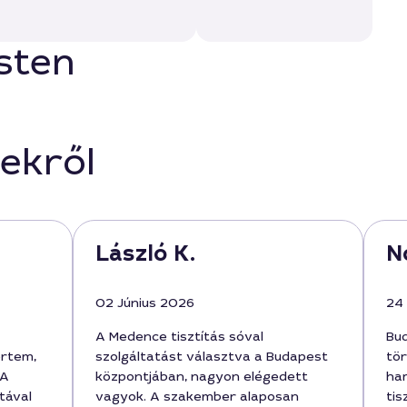
sten
ekről
László K.
N
02 Június 2026
24 
A Medence tisztítás sóval
Bu
értem,
szolgáltatást választva a Budapest
tör
 A
központjában, nagyon elégedett
ha
tával
vagyok. A szakember alaposan
tis