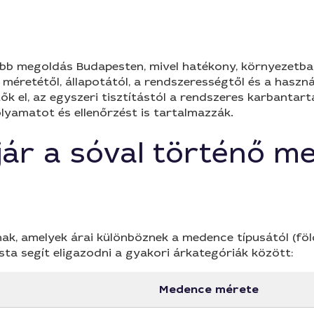
b megoldás Budapesten, mivel hatékony, környezetbarát
méretétől, állapotától, a rendszerességtől és a haszná
k el, az egyszeri tisztítástól a rendszeres karbantart
folyamatot és ellenőrzést is tartalmazzák.
 jár a sóval történő m
k, amelyek árai különböznek a medence típusától (földb
ta segít eligazodni a gyakori árkategóriák között:
Medence mérete