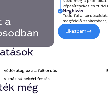
Nézd meg a profilokat, 
képesítéseket és tudd
Megbízás
Tedd fel a kérdéseidet,
t a
megfelelő szakembert, 
rosodban
Elkezdem
tatások
Védőréteg extra felhordás
Vízbázisú beltéri festés
ték még