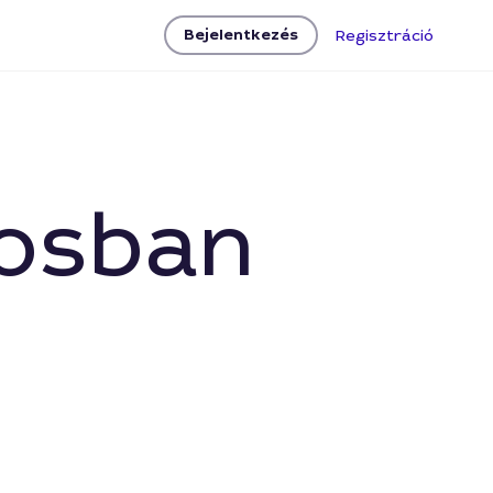
Bejelentkezés
Regisztráció
rosban