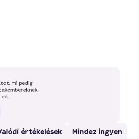
tot, mi pedig
szakembereknek,
i rá
Valódi értékelések
Mindez ingyen