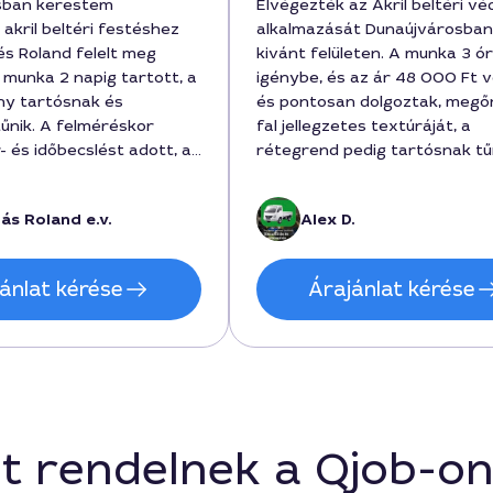
sban kerestem
Elvégezték az Akril beltéri vé
akril beltéri festéshez
alkalmazását Dunaújvárosban
és Roland felelt meg
kivánt felületen. A munka 3 ó
 munka 2 napig tartott, a
igénybe, és az ár 48 000 Ft v
y tartósnak és
és pontosan dolgoztak, megőr
űnik. A felméréskor
fal jellegzetes textúráját, a
- és időbecslést adott, a
rétegrend pedig tartósnak tű
 során pontosan
ügyintézés barátságos volt, a
az egyeztetett
tanácsok hasznosak.
ás Roland e.v.
Alex D.
t. A védelem érdekében
80000 forint volt, de a
minőség megérte. Ajánlomاق
ánlat kérése
Árajánlat kérése
t rendelnek a Qjob-o