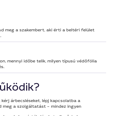
sd meg a szakembert, aki érti a beltéri felület
.
on, mennyi időbe telik, milyen típusú védőfólia
és.
űködik?
 kérj árbecsléseket, lépj kapcsolatba a
d meg a szolgáltatást – mindez ingyen