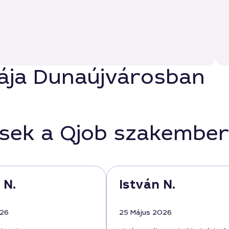
stája Dunaújvárosban
ések a Qjob szakember
 N.
István N.
026
25 Május 2026