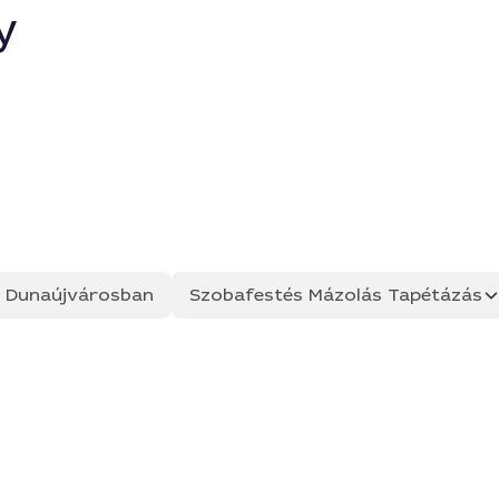
y
ás Dunaújvárosban
Szobafestés Mázolás Tapétázás