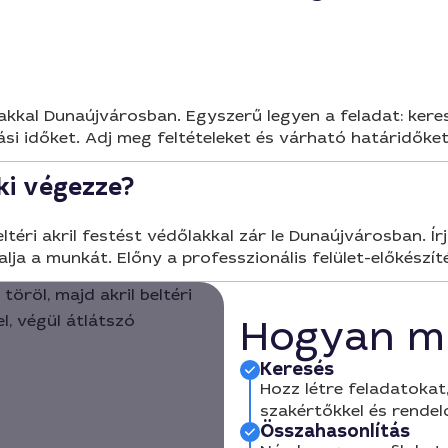
édőlakkal Dunaújvárosban. Egyszerű legyen a feladat: kere
ási időket. Adj meg feltételeket és várható határidőket
 ki végezze?
téri akril festést védőlakkal zár le Dunaújvárosban. Írj
lalja a munkát. Előny a professzionális felület-előkészít
Hogyan m
Keresés
Hozz létre feladatokat,
szakértőkkel és rendel
Összahasonlítás