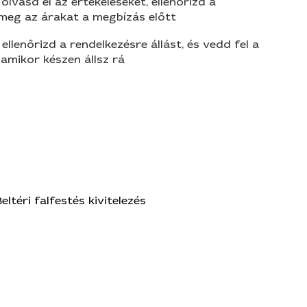
olvasd el az értékeléseket, ellenőrizd a
 meg az árakat a megbízás előtt
 ellenőrizd a rendelkezésre állást, és vedd fel a
amikor készen állsz rá
Beltéri falfestés kivitelezés