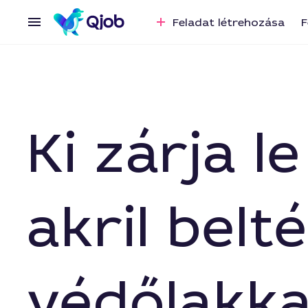
Feladat létrehozása
F
Ki zárja 
akril belt
védőlakka