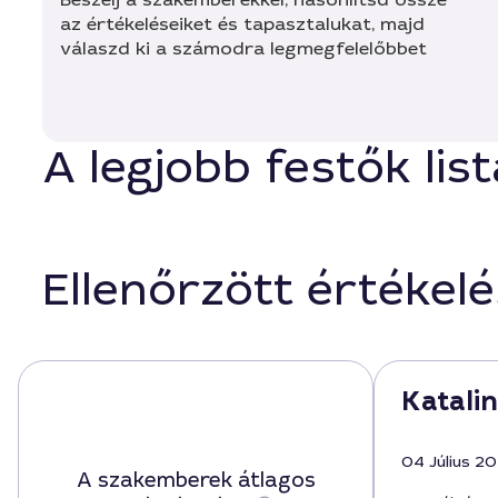
az értékeléseiket és tapasztalukat, majd
válaszd ki a számodra legmegfelelőbbet
A legjobb festők li
Ellenőrzött értékel
Katalin
04 Július 2
A szakemberek átlagos