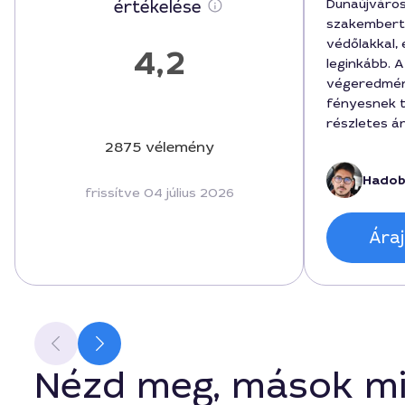
Dunaújváro
értékelése
szakembert 
védőlakkal, 
4,2
leginkább. A
végeredmén
fényesnek t
részletes ár
kivitelezés
2875 vélemény
betartotta 
Hadob
menetrende
frissítve 04 július 2026
a lakk ára 1
Áraj
Nézd meg, mások mi