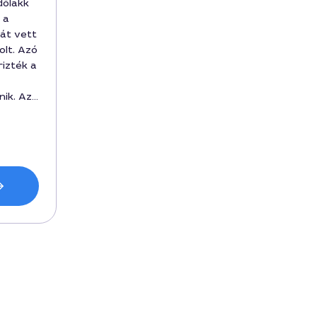
dőlakk
 a
rát vett
olt. Azó
izték a
nik. Az
n