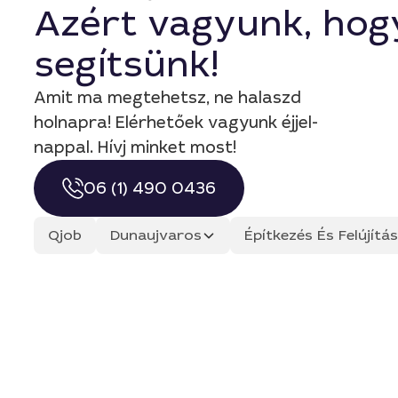
Azért vagyunk, hog
segítsünk!
Amit ma megtehetsz, ne halaszd
holnapra! Elérhetőek vagyunk éjjel-
nappal. Hívj minket most!
06 (1) 490 0436
Qjob
Dunaujvaros
Építkezés És Felújít