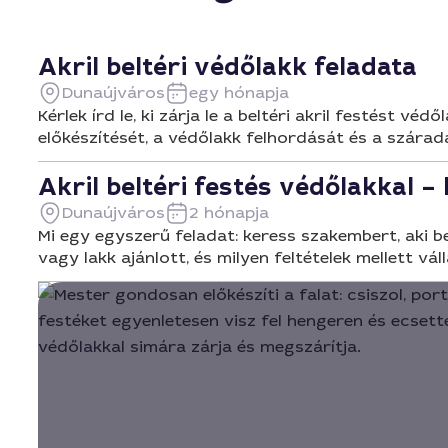
Akril beltéri védőlakk feladata
Dunaújváros
egy hónapja
Kérlek írd le, ki zárja le a beltéri akril festést v
előkészítését, a védőlakk felhordását és a szárad
Akril beltéri festés védőlakkal –
Dunaújváros
2 hónapja
Mi egy egyszerű feladat: keress szakembert, aki bel
vagy lakk ajánlott, és milyen feltételek mellett vál