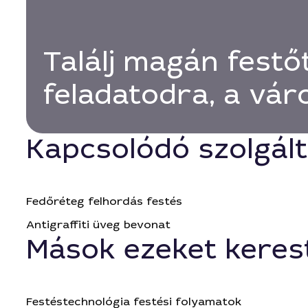
Találj magán festő
feladatodra, a vá
Kapcsolódó szolgál
Fedőréteg felhordás festés
Antigraffiti üveg bevonat
Mások ezeket keres
Festéstechnológia festési folyamatok