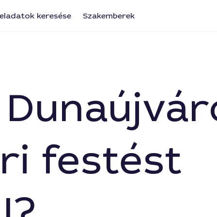
eladatok keresése
Szakemberek
le Dunaújvá
éri festést
l?