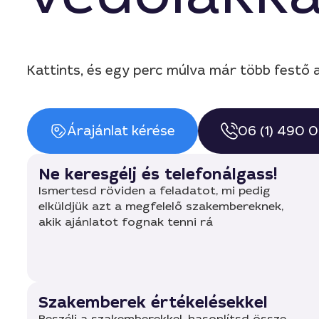
Kattints, és egy perc múlva már több festő a
Árajánlat kérése
06 (1) 490 
Ne keresgélj és telefonálgass!
Ismertesd röviden a feladatot, mi pedig
elküldjük azt a megfelelő szakembereknek,
akik ajánlatot fognak tenni rá
Szakemberek értékelésekkel
Beszélj a szakemberekkel, hasonlítsd össze