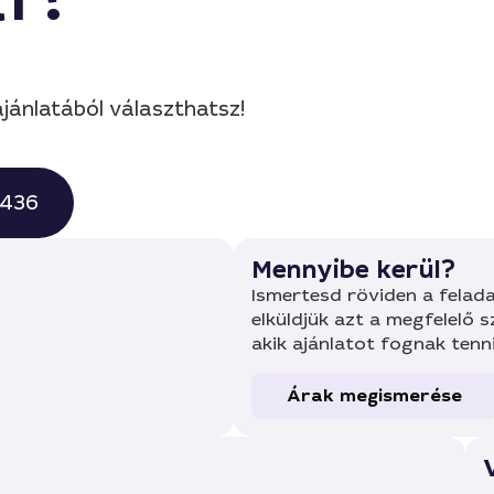
jánlatából választhatsz!
0436
Mennyibe kerül?
Ismertesd röviden a felada
elküldjük azt a megfelelő 
akik ajánlatot fognak tenn
Árak megismerése