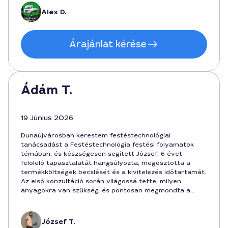
Alex D.
Árajánlat kérése
Ádám T.
19 Június 2026
Dunaújvárosban kerestem festéstechnológiai
tanácsadást a Festéstechnológia festési folyamatok
témában, és készségesen segített József. 6 évet
felölelő tapasztalatát hangsúlyozta, megosztotta a
termékköltségek becslését és a kivitelezés időtartamát.
Az első konzultáció során világossá tette, milyen
anyagokra van szükség, és pontosan megmondta a
becsült díjat: 42000 Ft volt a projekt kezdete, végső
ára 87000 Ft körül alakult. A tanácsai alapján sikerült
optimalizálni a festési folyamatokat a Dunaújvárosi
József T.
helyszínen, így csökkent a festékfelhasználás és a