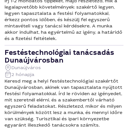
Írj 1-2 mondatos tippeket, majd részletezd, mik a
legalapvetőbb követelmények: szakértő legyen,
legyen tapasztalata a festési folyamatokkal,
érkezz pontos időben, és készülj fel egyszerű
mintavételi vagy tanácsi kérdésekre. A munka
akkor indulhat, ha egyértelmű az igény, a határidő
és a fizetési feltételek.
Festéstechnológiai tanácsadás
Dunaújvárosban
Dunaújváros
2 hónapja
Keresd meg a helyi festéstechnológiai szakértőt
Dunaújvárosban, akinek van tapasztalata nyújtott
festési folyamatokkal. Írd le röviden az igényedet,
mit szeretnél elérni, és a szakembertől várható
egyszerű feladatokat. Részletezd, mikor és milyen
körülmények között lesz a munka, és mennyi időre
van szükség. Turisztikai és ipari környezetbe
egyaránt illeszkedő tanácsokra számíts.