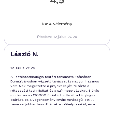
4,5
1864 vélemény
frissítve 12 július 2026
László N.
12 Július 2026
A Festéstechnológia festési folyamatok témában
Dunaújvárosban végzett tanácsadás nagyon hasznos
volt. Alex megértette a projekt célját, feltárta a
rétegezési technikákat és a színmegoldásokat. 6 órás
munka során 120000 forintért adta át a tényleges
eljárást, és a végeredmény kiváló minőségű lett. A
tanácsai jobban koordinálták a műhelymunkát, és a
teljes folyamat gördülékennyé vált.