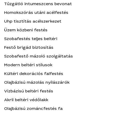
Tűzgátló intumeszcens bevonat
Homokszórás utáni acélfestés
Uhp tisztítás acélszerkezet
Üzem közbeni festés
Szobafestés teljes beltéri
Festő brigád biztosítás
Szobafestő mázoló szolgáltatás
Modern beltéri stílusok
Kültéri dekorációs falfestés
Olajbázisú mázolás nyílászárók
Vízbázisú beltéri festés
Akril beltéri védőlakk
Olajbázisú zománcfestés fa