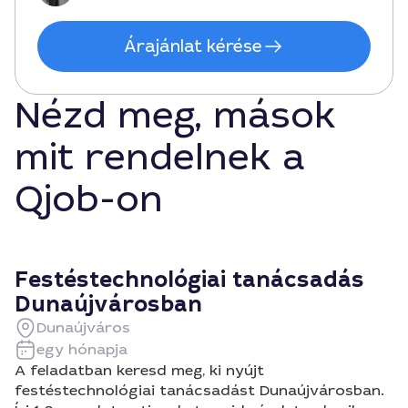
száradási idő is. Ajánlott szakmai szemléletet és
részletes ütemtervet kaptam, amely megkönnyítette a
Árajánlat kérése
döntésemet, és gördülékeny együttműködést
biztosított.
Nézd meg, mások
mit rendelnek a
Qjob-on
Festéstechnológiai tanácsadás
Dunaújvárosban
Dunaújváros
egy hónapja
A feladatban keresd meg, ki nyújt
festéstechnológiai tanácsadást Dunaújvárosban.