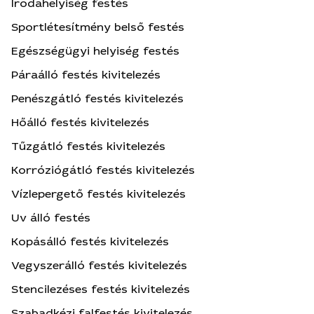
Irodahelyiség festés
Sportlétesítmény belső festés
Egészségügyi helyiség festés
Páraálló festés kivitelezés
Penészgátló festés kivitelezés
Hőálló festés kivitelezés
Tűzgátló festés kivitelezés
Korróziógátló festés kivitelezés
Vízlepergető festés kivitelezés
Uv álló festés
Kopásálló festés kivitelezés
Vegyszerálló festés kivitelezés
Stencilezéses festés kivitelezés
Szabadkézi falfestés kivitelezés