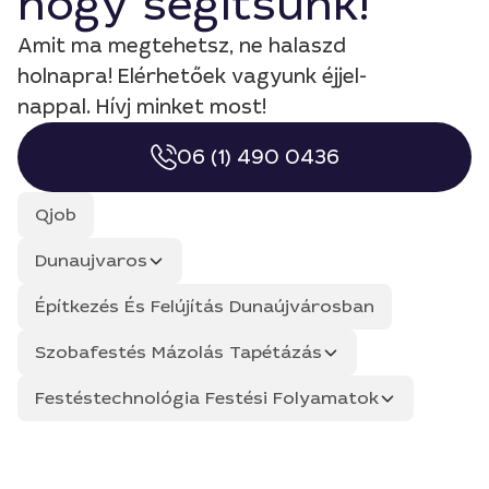
hogy segítsünk!
Amit ma megtehetsz, ne halaszd
holnapra! Elérhetőek vagyunk éjjel-
nappal. Hívj minket most!
06 (1) 490 0436
Qjob
Dunaujvaros
Építkezés És Felújítás Dunaújvárosban
Szobafestés Mázolás Tapétázás
Festéstechnológia Festési Folyamatok