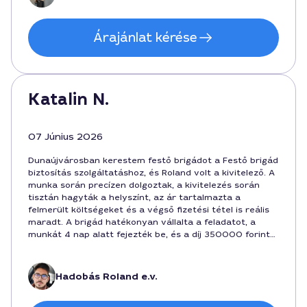
Árajánlat kérése
Katalin N.
07 Június 2026
Dunaújvárosban kerestem festő brigádot a Festő brigád
biztosítás szolgáltatáshoz, és Roland volt a kivitelező. A
munka során precízen dolgoztak, a kivitelezés során
tisztán hagyták a helyszínt, az ár tartalmazta a
felmerült költségeket és a végső fizetési tétel is reális
maradt. A brigád hatékonyan vállalta a feladatot, a
munkát 4 nap alatt fejezték be, és a díj 350000 forint
körül volt. Minden részletről tájékoztattak, köszönöm az
egyértelmű kommunikációt és a megbízhatóságot.
Hadobás Roland e.v.