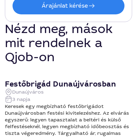
Árajánlat kérése
Nézd meg, mások
mit rendelnek a
Qjob-on
Festőbrigád Dunaújvárosban
Dunaújváros
3 napja
Keresek egy megbízható festőbrigádot
Dunaújvárosban festési kivitelezéshez. Az elvárás
egyszerű: legyen tapasztalat a beltéri és külső
felfestéseknél, legyen megbízható időbeosztás és
tiszta végeredmény. Tárgyalható ár, rugalmas