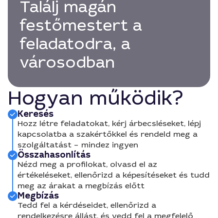
Találj magán
festőmestert a
feladatodra, a
városodban
Hogyan működik?
Keresés
Hozz létre feladatokat, kérj árbecsléseket, lépj
kapcsolatba a szakértőkkel és rendeld meg a
szolgáltatást – mindez ingyen
Összahasonlítás
Nézd meg a profilokat, olvasd el az
értékeléseket, ellenőrizd a képesítéseket és tudd
meg az árakat a megbízás előtt
Megbízás
Tedd fel a kérdéseidet, ellenőrizd a
rendelkezésre állást, és vedd fel a megfelelő