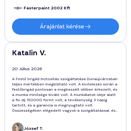
professzionálisan készült.
Fasterpaint 2002 Kft
Árajánlat kérése
Katalin V.
20 Július 2026
A Festő brigád biztosítás szolgáltatása Dunaújvárosban
teljes mértékben megbízható volt. A kivitelezés során a
festőbrigád pontosan a megbeszélt időben érkezett, és
a munka minősége kiváló volt. A munkálatok ideje alatt
a fix díj 150000 forint volt, a tevékenység 3 napig
tartott, és a garancia is megnyugtató volt.
Összességében elégedett vagyok a szolgáltatással, és
szívesen ajánlanám másoknak is.
József T.