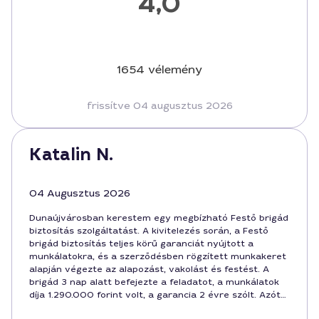
4,0
1654 vélemény
frissítve 04 augusztus 2026
Katalin N.
04 Augusztus 2026
Dunaújvárosban kerestem egy megbízható Festő brigád
biztosítás szolgáltatást. A kivitelezés során, a Festő
brigád biztosítás teljes körű garanciát nyújtott a
munkálatokra, és a szerződésben rögzített munkakeret
alapján végezte az alapozást, vakolást és festést. A
brigád 3 nap alatt befejezte a feladatot, a munkálatok
díja 1.290.000 forint volt, a garancia 2 évre szólt. Azóta
is elégedett vagyok a végeredménnyel, minden részlet