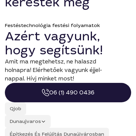
keresték még
Festéstechnológia festési folyamatok
Azért vagyunk,
hogy segítsünk!
Amit ma megtehetsz, ne halaszd
holnapra! Elérhetőek vagyunk éjjel-
nappal. Hívj minket most!
06 (1) 490 0436
Qjob
Dunaujvaros
Építkezés És Felújítás Dunaújvárosban