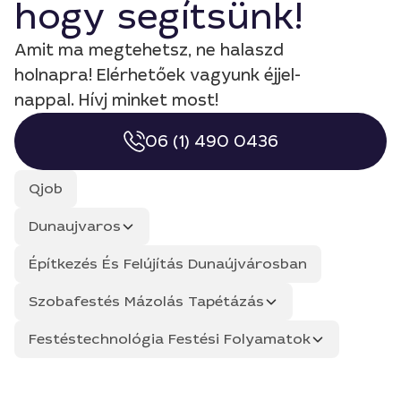
hogy segítsünk!
Amit ma megtehetsz, ne halaszd
holnapra! Elérhetőek vagyunk éjjel-
nappal. Hívj minket most!
06 (1) 490 0436
Qjob
Dunaujvaros
Építkezés És Felújítás Dunaújvárosban
Szobafestés Mázolás Tapétázás
Festéstechnológia Festési Folyamatok