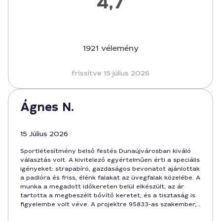
4,7
1921 vélemény
frissítve 15 július 2026
Ágnes N.
15 Július 2026
Sportlétesítmény belső festés Dunaújvárosban kiváló
választás volt. A kivitelező egyértelműen érti a speciális
igényeket: strapabíró, gazdaságos bevonatot ajánlottak
a padlóra és friss, élénk falakat az üvegfalak közelébe. A
munka a megadott időkereten belül elkészült, az ár
tartotta a megbeszélt bővítő keretet, és a tisztaság is
figyelembe volt véve. A projektre 95833-as szakember,
József, jól koordinált mindent, vele egyszerű volt együtt