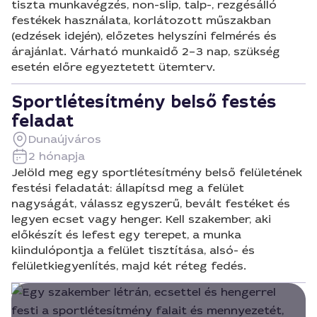
tiszta munkavégzés, non-slip, talp-, rezgésálló
festékek használata, korlátozott műszakban
(edzések idején), előzetes helyszíni felmérés és
árajánlat. Várható munkaidő 2–3 nap, szükség
esetén előre egyeztetett ütemterv.
Sportlétesítmény belső festés
feladat
Dunaújváros
2 hónapja
Jelöld meg egy sportlétesítmény belső felületének
festési feladatát: állapítsd meg a felület
nagyságát, válassz egyszerű, bevált festéket és
legyen ecset vagy henger. Kell szakember, aki
előkészít és lefest egy terepet, a munka
kiindulópontja a felület tisztítása, alsó- és
felületkiegyenlítés, majd két réteg fedés.