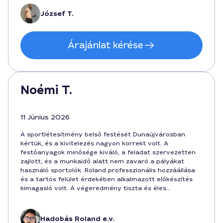
dolgozni. Ajánlom sportlétesítmények belső tereinek
felújítására Dunaújvárosban.
József T.
Árajánlat kérése
Noémi T.
11 Június 2026
A sportlétesítmény belső festését Dunaújvárosban
kértük, és a kivitelezés nagyon korrekt volt. A
festőanyagok minősége kiváló, a feladat szervezetten
zajlott, és a munkaidő alatt nem zavaró a pályákat
használó sportolók. Roland professzionális hozzáállása
és a tartós felület érdekében alkalmazott előkészítés
kimagasló volt. A végeredmény tiszta és éles
színmegjelenést adott, a díj pedig korábban egyeztetett
volt: 1.2 millió forint körül alakult. Ajánlom
Dunaújvárosban sportlétesítményeket felújítóknak.
Hadobás Roland e.v.