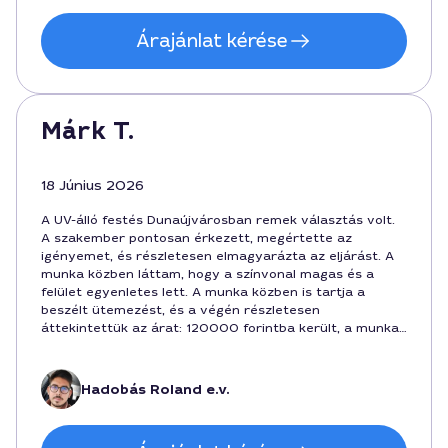
Árajánlat kérése
Márk T.
18 Június 2026
A UV-álló festés Dunaújvárosban remek választás volt.
A szakember pontosan érkezett, megértette az
igényemet, és részletesen elmagyarázta az eljárást. A
munka közben láttam, hogy a színvonal magas és a
felület egyenletes lett. A munka közben is tartja a
beszélt ütemezést, és a végén részletesen
áttekintettük az árat: 120000 forintba került, a munka
2 napig tartott. A műanyag festék minőségére
különösen büszke voltam.
Hadobás Roland e.v.