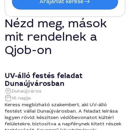
Árajánlat kérése
Nézd meg, mások
mit rendelnek a
Qjob-on
UV-álló festés feladat
Dunaújvárosban
Dunaújváros
16 napja
Keress megbízható szakembert, aki UV-álló
festést vállal Dunaújvárosban. A feladat leírása
legyen rövid: készítsen védőbevonatot kültéri
felületekre, biztosítva a napfénynek kitett részek