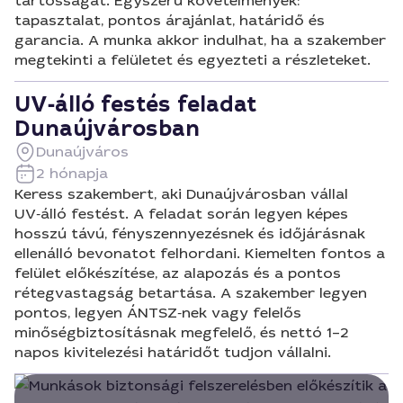
tartósságát. Egyszerű követelmények:
tapasztalat, pontos árajánlat, határidő és
garancia. A munka akkor indulhat, ha a szakember
megtekinti a felületet és egyezteti a részleteket.
UV‑álló festés feladat
Dunaújvárosban
Dunaújváros
2 hónapja
Keress szakembert, aki Dunaújvárosban vállal
UV‑álló festést. A feladat során legyen képes
hosszú távú, fényszennyezésnek és időjárásnak
ellenálló bevonatot felhordani. Kiemelten fontos a
felület előkészítése, az alapozás és a pontos
rétegvastagság betartása. A szakember legyen
pontos, legyen ÁNTSZ‑nek vagy felelős
minőségbiztosításnak megfelelő, és nettó 1–2
napos kivitelezési határidőt tudjon vállalni.