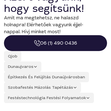
hogy segítsünk!
Amit ma megtehetsz, ne halaszd
holnapra! Elérhetőek vagyunk éjjel-
nappal. Hívj minket most!
06 (1) 490 0436
Qjob
Dunaujvaros
Építkezés És Felújítás Dunaújvárosban
Szobafestés Mázolás Tapétázás
Festéstechnológia Festési Folyamatok