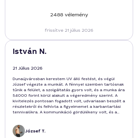
2488 vélemény
frissítve 21 július 2026
István N.
21 Július 2026
Dunaújvárosban kerestem UV álló festést, és végül
József végezte a munkát. A fénnyel szemben tartósnak
tűnik a felület, a szolgáltatás gyors volt, és a munka ára
54000 forint körül alakult a végeredmény szerint. A
kivitelezés pontosan fogadott volt, udvariasan beszélt a
részletekről és felhívta a figyelmemet a karbantartási
tennivalókra. A kommunikáció gördülékeny volt, és a
garancia is megnyugtató.
József T.